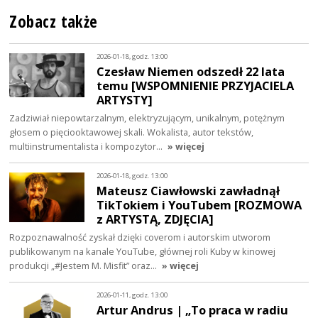
Zobacz także
2026-01-18, godz. 13:00
Czesław Niemen odszedł 22 lata
temu [WSPOMNIENIE PRZYJACIELA
ARTYSTY]
Zadziwiał niepowtarzalnym, elektryzującym, unikalnym, potężnym
głosem o pięciooktawowej skali. Wokalista, autor tekstów,
multiinstrumentalista i kompozytor…
» więcej
2026-01-18, godz. 13:00
Mateusz Ciawłowski zawładnął
TikTokiem i YouTubem [ROZMOWA
z ARTYSTĄ, ZDJĘCIA]
Rozpoznawalność zyskał dzięki coverom i autorskim utworom
publikowanym na kanale YouTube, głównej roli Kuby w kinowej
produkcji „#Jestem M. Misfit” oraz…
» więcej
2026-01-11, godz. 13:00
Artur Andrus | „To praca w radiu