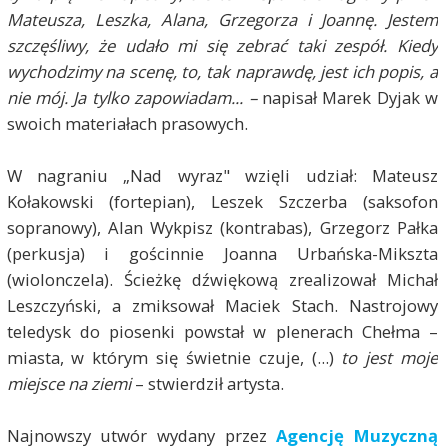
Mateusza, Leszka, Alana, Grzegorza i Joannę. Jestem
szczęśliwy, że udało mi się zebrać taki zespół. Kiedy
wychodzimy na scenę, to, tak naprawdę, jest ich popis, a
nie mój. Ja tylko zapowiadam... –
napisał Marek Dyjak w
swoich materiałach prasowych.
W nagraniu „Nad wyraz" wzięli udział: Mateusz
Kołakowski (fortepian), Leszek Szczerba (saksofon
sopranowy), Alan Wykpisz (kontrabas), Grzegorz Pałka
(perkusja) i gościnnie Joanna Urbańska-Mikszta
(wiolonczela). Ścieżkę dźwiękową zrealizował Michał
Leszczyński, a zmiksował Maciek Stach. Nastrojowy
teledysk do piosenki powstał w plenerach Chełma –
miasta, w którym się świetnie czuje, (...)
to jest moje
miejsce na ziemi
– stwierdził artysta.
Najnowszy utwór wydany przez
Agencję Muzyczną