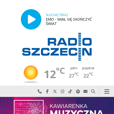
SŁUCHAJ TERAZ
EMO - MIAŁ SIĘ SKOŃCZYĆ
ŚWIAT
°C
jutro
pojutrze
12
°C
°C
27
22
Najlepiej po prostu do nas zadzwoń
Odwiedź nas na Facebook-u
Odwiedź nas na X
Odwiedź nas na Instagram-ie
Odwiedź nas na TikTok-u
Szukaj nas na Spotify
Wyślij do nas w
Szukaj