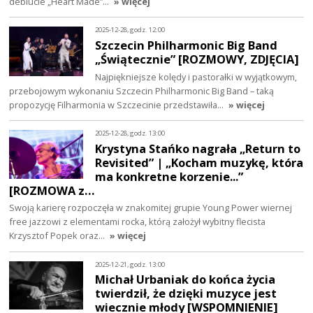
debiucie „Heart Made”…
» więcej
2025-12-28, godz. 12:00
Szczecin Philharmonic Big Band
„Świątecznie” [ROZMOWY, ZDJĘCIA]
Najpiękniejsze kolędy i pastorałki w wyjątkowym,
przebojowym wykonaniu Szczecin Philharmonic Big Band – taką
propozycję Filharmonia w Szczecinie przedstawiła…
» więcej
2025-12-28, godz. 13:00
Krystyna Stańko nagrała „Return to
Revisited” | „Kocham muzykę, która
ma konkretne korzenie...”
[ROZMOWA z…
Swoją karierę rozpoczęła w znakomitej grupie Young Power wiernej
free jazzowi z elementami rocka, którą założył wybitny flecista
Krzysztof Popek oraz…
» więcej
2025-12-21, godz. 13:00
Michał Urbaniak do końca życia
twierdził, że dzięki muzyce jest
wiecznie młody [WSPOMNIENIE]