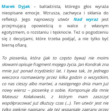
Marek Dyjak
– balladzista, którego głos wyraża
nieopisane emocje. Wzrusza, zachwyca i skłania do
refleksji. Jego najnowszy utwór
Nad wyraz
jest
przejmującą opowieścią o walce z własnym
egotyzmem, o rozstaniu i tęsknocie. Też o pogodzeniu
się z decyzjami, które trzeba podjąć, a nie tylko być
bierną ofiarą.
To piosenka, która (jak to często bywa) nie moimi
słowami opisuje fragment mojego życia. Jan Kondrak zna
mnie już ponad trzydzieści lat. I bywa tak, że jednego
wieczora rozmawiamy przez kilka godzin o wszystkim,
co nas cieszy albo martwi, a następnego dnia mam już
nowy wiersz – piosenkę o sobie. Komponuje dla mnie
Mateusz Kołakowski, z którym mam zaszczyt
współpracować już dłuższy czas (...). Ten utwór jest nie
tylko pięknie napisany, ale też wspaniale zagrany przez