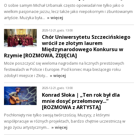
O sobie samym Michał Urbaniak często opowiadał nie tylko jako o
wielkim pasjonacie jazzu, lecz także jako niepokornym i zbuntowanym
artyście. Muzyka była…
» więcej
2025-12-21, godz. 13:00
Chór Uniwersytetu Szczecińskiego
wrócił ze złotym laurem
Międzynarodowego Konkursu w
Rzymie [ROZMOWA, ZDJĘCIA]
Może poszczycić się wieloma nagrodami na licznych prestiżowych
festiwalach w Polsce i Europie. Pod koniec maja bieżącego roku
zdobył I miejsce i Złoty…
» więcej
2025-12-21, godz. 13:00
Konrad Słoka | „Ten rok był dla
mnie dosyć przełomowy...”
[ROZMOWA z ARTYSTĄ]
Pochłonięty nie tylko swoją twórczością. Muzycy, z którymi
współpracuje w różnych projektach, bardzo chętnie uczestniczą w
Jego życiu artystycznym…
» więcej