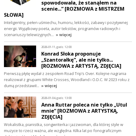
spowodowała, że stanąłem na
scenie...” [ROZMOWA z MISTRZEM
SŁOWA]
Inteligentny, pełen uśmiechu, humoru, lekkości, zabawy i pozytywnej
energii. Wyjątkowy poeta, autor tekstów, programów radiowych i
scenariuszy telewizyjnych…
» więcej
2026-01-11, godz. 12:00
Konrad Słoka proponuje
„Szantorałkę”, ale nie tylko...
[ROZMOWA z ARTYSTĄ, ZDJĘCIA]
Pierwszą płytę wydał z zespołem Road Trip’s Over. Kolejne nagrania
realizował z grupami White Crosses, Woodland i O.D.C. W 2023 roku z
dumą przedstawił…
» więcej
2026-01-04, godz. 13:00
Anna Ruttar poleca nie tylko „Utul
mnie” [ROZMOWA z ARTYSTKĄ,
ZDJĘCIA]
Wokalistka, pianistka, songwriterka i jazzwoman, dla której style w
muzyce to rzecz ważna, ale względna. Kilka lat po fonograficznym