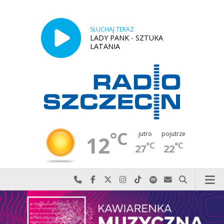
SŁUCHAJ TERAZ
LADY PANK - SZTUKA
LATANIA
°C
jutro
pojutrze
12
°C
°C
27
22
Najlepiej po prostu do nas zadzwoń
Odwiedź nas na Facebook-u
Odwiedź nas na X
Odwiedź nas na Instagram-ie
Odwiedź nas na TikTok-u
Szukaj nas na Spotify
Wyślij do nas w
Szukaj