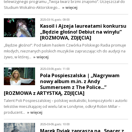
telewizyjnego programu „Twoja twarz brzmi znajomo”. Uczęszczał do
Studium Wokalno-Aktorskiego…
» więcej
2025-03-16, godz. 09:00
Kasoil i Ajzeja laureatami konkursu
„Będzie głośno! Debiut na winylu”
[ROZMOWA, ZDJĘCIA]
„Będzie głośno!”. Pod takim hasłem Czwórka Polskiego Radia promuje
młodych, nieznanych polskich muzyków zapraszając ich do audycji na
żywo, w której…
» więcej
2025-03-09, godz. 11:00
Pola Pospieszalska | „Nagrywam
nowy album m.in. z Andy
Summersem z The Police...”
[ROZMOWA z ARTYSTKĄ, ZDJĘCIA]
Talent Poli Pospieszalskiej – polskiej wokalistki, kompozytorki i autorki
tekstów mieszkającej od wielu lat w Londynie, odkrył Robin Millar –
producent…
» więcej
2025-03-09, godz. 10:00
Marek Dyjak zaprasza na „Spacer z