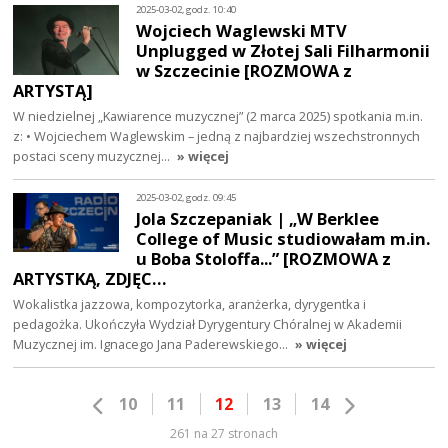
2025-03-02, godz. 10:40
Wojciech Waglewski MTV
Unplugged w Złotej Sali Filharmonii
w Szczecinie [ROZMOWA z
ARTYSTĄ]
W niedzielnej „Kawiarence muzycznej” (2 marca 2025) spotkania m.in.
z: • Wojciechem Waglewskim – jedną z najbardziej wszechstronnych
postaci sceny muzycznej…
» więcej
2025-03-02, godz. 09:45
Jola Szczepaniak | „W Berklee
College of Music studiowałam m.in.
u Boba Stoloffa...” [ROZMOWA z
ARTYSTKĄ, ZDJĘC…
Wokalistka jazzowa, kompozytorka, aranżerka, dyrygentka i
pedagożka. Ukończyła Wydział Dyrygentury Chóralnej w Akademii
Muzycznej im. Ignacego Jana Paderewskiego…
» więcej
10
11
12
13
14
261 na 27 stronach