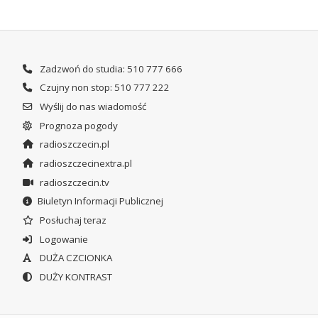
Zadzwoń do studia: 510 777 666
Czujny non stop: 510 777 222
Wyślij do nas wiadomość
Prognoza pogody
radioszczecin.pl
radioszczecinextra.pl
radioszczecin.tv
Biuletyn Informacji Publicznej
Posłuchaj teraz
Logowanie
DUŻA CZCIONKA
DUŻY KONTRAST