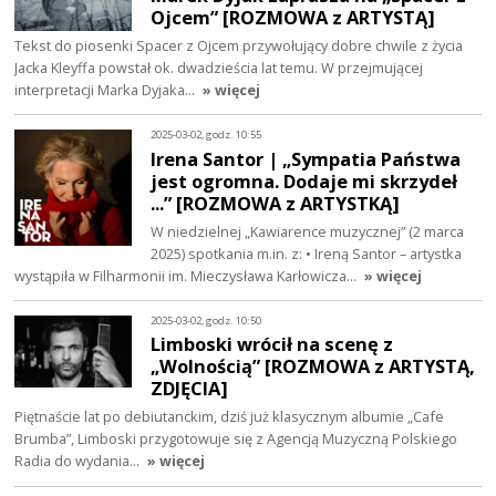
Ojcem” [ROZMOWA z ARTYSTĄ]
Tekst do piosenki Spacer z Ojcem przywołujący dobre chwile z życia
Jacka Kleyffa powstał ok. dwadzieścia lat temu. W przejmującej
interpretacji Marka Dyjaka…
» więcej
2025-03-02, godz. 10:55
Irena Santor | „Sympatia Państwa
jest ogromna. Dodaje mi skrzydeł
...” [ROZMOWA z ARTYSTKĄ]
W niedzielnej „Kawiarence muzycznej” (2 marca
2025) spotkania m.in. z: • Ireną Santor – artystka
wystąpiła w Filharmonii im. Mieczysława Karłowicza…
» więcej
2025-03-02, godz. 10:50
Limboski wrócił na scenę z
„Wolnością” [ROZMOWA z ARTYSTĄ,
ZDJĘCIA]
Piętnaście lat po debiutanckim, dziś już klasycznym albumie „Cafe
Brumba”, Limboski przygotowuje się z Agencją Muzyczną Polskiego
Radia do wydania…
» więcej