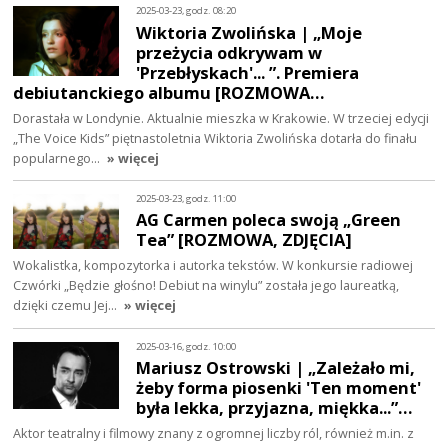
2025-03-23, godz. 08:20
Wiktoria Zwolińska | „Moje
przeżycia odkrywam w
'Przebłyskach'... ”. Premiera
debiutanckiego albumu [ROZMOWA…
Dorastała w Londynie. Aktualnie mieszka w Krakowie. W trzeciej edycji
„The Voice Kids” piętnastoletnia Wiktoria Zwolińska dotarła do finału
popularnego…
» więcej
2025-03-23, godz. 11:00
AG Carmen poleca swoją „Green
Tea” [ROZMOWA, ZDJĘCIA]
Wokalistka, kompozytorka i autorka tekstów. W konkursie radiowej
Czwórki „Będzie głośno! Debiut na winylu” została jego laureatką,
dzięki czemu Jej…
» więcej
2025-03-16, godz. 10:00
Mariusz Ostrowski | „Zależało mi,
żeby forma piosenki 'Ten moment'
była lekka, przyjazna, miękka...”…
Aktor teatralny i filmowy znany z ogromnej liczby ról, również m.in. z