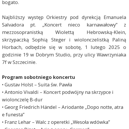
bogato.
Najbliższy występ Orkiestry pod dyrekcją Emanuela
Salvadora pt. „Koncert nieco karnawałowy” z
mezzosopranistką Wiolettą Hebrowską-Klein,
skrzypaczką Sophią Steger i wiolonczelistką Paliną
Horbach, odbędzie się w sobotę, 1 lutego 2025 o
godzinie 19 w Dobrym Studio, przy ulicy Wawrzyniaka
7f w Szczecinie.
Program sobotniego koncertu
• Gustav Holst – Suita św. Pawła
• Antonio Vivaldi – Koncert podwójny na skrzypce i
wiolonczelę B-dur
• Georg Friedrich Händel – Ariodante „Dopo notte, atra
e funesta”
• Franz Lehar – Walc z operetki „Wesoła wdówka”