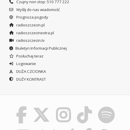
Czujny non stop: 510 777 222
Wyślij do nas wiadomość
Prognoza pogody
radioszczecin.pl
radioszczecinextra.pl
radioszczecin.tv
Biuletyn Informacji Publicznej
Posłuchaj teraz
Logowanie
DUŻA CZCIONKA
DUŻY KONTRAST