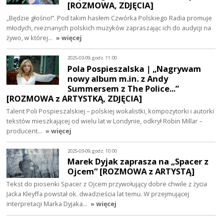
[ROZMOWA, ZDJĘCIA]
„Będzie głośno!”. Pod takim hasłem Czwórka Polskiego Radia promuje
młodych, nieznanych polskich muzyków zapraszając ich do audycji na
żywo, w której…
» więcej
2025-03-09, godz. 11:00
Pola Pospieszalska | „Nagrywam
nowy album m.in. z Andy
Summersem z The Police...”
[ROZMOWA z ARTYSTKĄ, ZDJĘCIA]
Talent Poli Pospieszalskiej – polskiej wokalistki, kompozytorki i autorki
tekstów mieszkającej od wielu lat w Londynie, odkrył Robin Millar –
producent…
» więcej
2025-03-09, godz. 10:00
Marek Dyjak zaprasza na „Spacer z
Ojcem” [ROZMOWA z ARTYSTĄ]
Tekst do piosenki Spacer z Ojcem przywołujący dobre chwile z życia
Jacka Kleyffa powstał ok. dwadzieścia lat temu. W przejmującej
interpretacji Marka Dyjaka…
» więcej