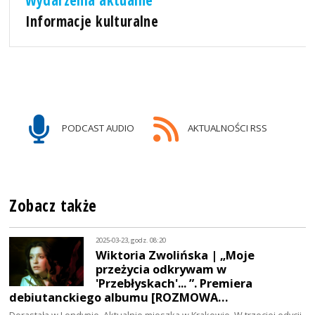
Wydarzenia aktualne
Informacje kulturalne
PODCAST AUDIO
AKTUALNOŚCI RSS
Zobacz także
2025-03-23, godz. 08:20
Wiktoria Zwolińska | „Moje
przeżycia odkrywam w
'Przebłyskach'... ”. Premiera
debiutanckiego albumu [ROZMOWA…