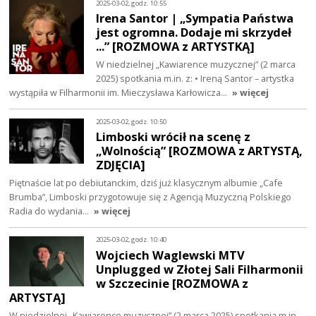
2025-03-02, godz. 10:55
Irena Santor | „Sympatia Państwa
jest ogromna. Dodaje mi skrzydeł
...” [ROZMOWA z ARTYSTKĄ]
W niedzielnej „Kawiarence muzycznej” (2 marca
2025) spotkania m.in. z: • Ireną Santor – artystka
wystąpiła w Filharmonii im. Mieczysława Karłowicza…
» więcej
2025-03-02, godz. 10:50
Limboski wrócił na scenę z
„Wolnością” [ROZMOWA z ARTYSTĄ,
ZDJĘCIA]
Piętnaście lat po debiutanckim, dziś już klasycznym albumie „Cafe
Brumba”, Limboski przygotowuje się z Agencją Muzyczną Polskiego
Radia do wydania…
» więcej
2025-03-02, godz. 10:40
Wojciech Waglewski MTV
Unplugged w Złotej Sali Filharmonii
w Szczecinie [ROZMOWA z
ARTYSTĄ]
W niedzielnej „Kawiarence muzycznej” (2 marca 2025) spotkania m.in.