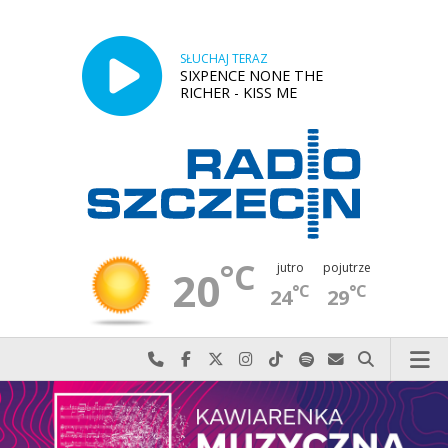
SŁUCHAJ TERAZ
SIXPENCE NONE THE
RICHER - KISS ME
°C
jutro
pojutrze
20
°C
°C
24
29
Najlepiej po prostu do nas zadzwoń
Odwiedź nas na Facebook-u
Odwiedź nas na X
Odwiedź nas na Instagram-ie
Odwiedź nas na TikTok-u
Szukaj nas na Spotify
Wyślij do nas w
Szukaj