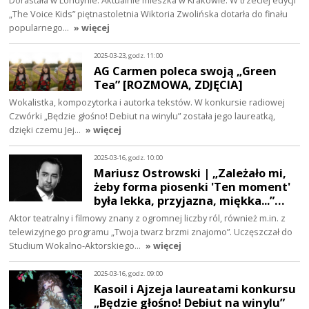
Dorastała w Londynie. Aktualnie mieszka w Krakowie. W trzeciej edycji
„The Voice Kids” piętnastoletnia Wiktoria Zwolińska dotarła do finału
popularnego…
» więcej
2025-03-23, godz. 11:00
AG Carmen poleca swoją „Green
Tea” [ROZMOWA, ZDJĘCIA]
Wokalistka, kompozytorka i autorka tekstów. W konkursie radiowej
Czwórki „Będzie głośno! Debiut na winylu” została jego laureatką,
dzięki czemu Jej…
» więcej
2025-03-16, godz. 10:00
Mariusz Ostrowski | „Zależało mi,
żeby forma piosenki 'Ten moment'
była lekka, przyjazna, miękka...”…
Aktor teatralny i filmowy znany z ogromnej liczby ról, również m.in. z
telewizyjnego programu „Twoja twarz brzmi znajomo”. Uczęszczał do
Studium Wokalno-Aktorskiego…
» więcej
2025-03-16, godz. 09:00
Kasoil i Ajzeja laureatami konkursu
„Będzie głośno! Debiut na winylu”