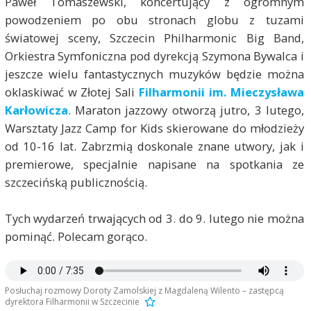
Paweł Tomaszewski, koncertujący z ogromnym
powodzeniem po obu stronach globu z tuzami
światowej sceny, Szczecin Philharmonic Big Band,
Orkiestra Symfoniczna pod dyrekcją Szymona Bywalca i
jeszcze wielu fantastycznych muzyków będzie można
oklaskiwać w Złotej Sali
Filharmonii im. Mieczysława
Karłowicza
. Maraton jazzowy otworzą jutro, 3 lutego,
Warsztaty Jazz Camp for Kids skierowane do młodzieży
od 10-16 lat. Zabrzmią doskonale znane utwory, jak i
premierowe, specjalnie napisane na spotkania ze
szczecińską publicznością.
Tych wydarzeń trwających od 3. do 9. lutego nie można
pominąć. Polecam gorąco.
Posłuchaj rozmowy Doroty Zamolskiej z Magdaleną Wilento – zastępcą
dyrektora Filharmonii w Szczecinie