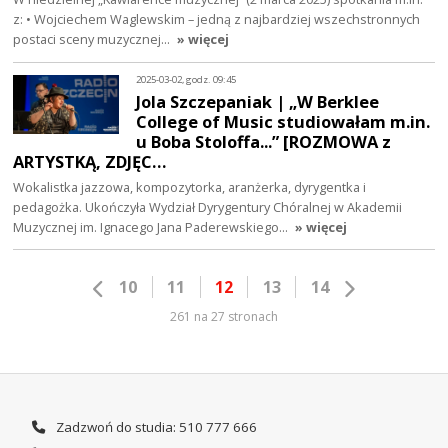
z: • Wojciechem Waglewskim – jedną z najbardziej wszechstronnych
postaci sceny muzycznej…
» więcej
2025-03-02, godz. 09:45
Jola Szczepaniak | „W Berklee
College of Music studiowałam m.in.
u Boba Stoloffa...” [ROZMOWA z
ARTYSTKĄ, ZDJĘC…
Wokalistka jazzowa, kompozytorka, aranżerka, dyrygentka i
pedagożka. Ukończyła Wydział Dyrygentury Chóralnej w Akademii
Muzycznej im. Ignacego Jana Paderewskiego…
» więcej
10
11
12
13
14
261 na 27 stronach
Zadzwoń do studia: 510 777 666