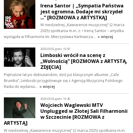
Irena Santor | „Sympatia Państwa
jest ogromna. Dodaje mi skrzydeł
...” [ROZMOWA z ARTYSTKĄ]
W niedzielnej „Kawiarence muzycznej” (2 marca
2025) spotkania m.in. z: • Ireną Santor – artystka
wystąpiła w Filharmonii im. Mieczysława Karłowicza…
» więcej
2025-03-02, godz. 10:50
Limboski wrócił na scenę z
„Wolnością” [ROZMOWA z ARTYSTĄ,
ZDJĘCIA]
Piętnaście lat po debiutanckim, dziś już klasycznym albumie „Cafe
Brumba”, Limboski przygotowuje się z Agencją Muzyczną Polskiego
Radia do wydania…
» więcej
2025-03-02, godz. 10:40
Wojciech Waglewski MTV
Unplugged w Złotej Sali Filharmonii
w Szczecinie [ROZMOWA z
ARTYSTĄ]
W niedzielnej „Kawiarence muzycznej” (2 marca 2025) spotkania m.in.