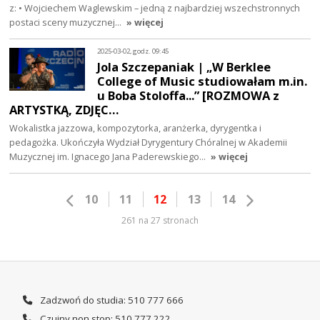
z: • Wojciechem Waglewskim – jedną z najbardziej wszechstronnych
postaci sceny muzycznej…
» więcej
2025-03-02, godz. 09:45
Jola Szczepaniak | „W Berklee
College of Music studiowałam m.in.
u Boba Stoloffa...” [ROZMOWA z
ARTYSTKĄ, ZDJĘC…
Wokalistka jazzowa, kompozytorka, aranżerka, dyrygentka i
pedagożka. Ukończyła Wydział Dyrygentury Chóralnej w Akademii
Muzycznej im. Ignacego Jana Paderewskiego…
» więcej
10
11
12
13
14
261 na 27 stronach
Zadzwoń do studia: 510 777 666
Czujny non stop: 510 777 222