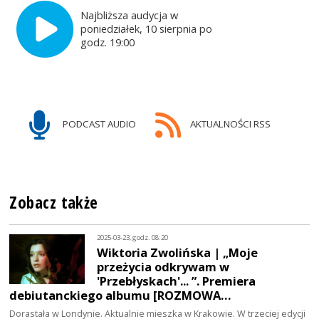
Najbliższa audycja w
poniedziałek, 10 sierpnia po
godz. 19:00
PODCAST AUDIO
AKTUALNOŚCI RSS
Zobacz także
2025-03-23, godz. 08:20
Wiktoria Zwolińska | „Moje
przeżycia odkrywam w
'Przebłyskach'... ”. Premiera
debiutanckiego albumu [ROZMOWA…
Dorastała w Londynie. Aktualnie mieszka w Krakowie. W trzeciej edycji