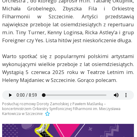
Orchestra”, do którego zaprosił m.in. Tatianę Okupnik,
Michała Grobelnego, Zbyszka Fila i Orkiestrę
Filharmonii w Szczecinie. Artyści przedstawią
największe przeboje lat osiemdziesiątych z repertuaru
m.in. Tiny Turner, Kenny Loginsa, Ricka Astley’a i grup
Foreigner czy Yes. Lista hitów jest nieskończenie długa.
Warto spotkać się z popularnymi polskimi artystami
wykonującymi wielkie przeboje z lat osiemdziesiątych.
Wystąpią 5 czerwca 2025 roku w Teatrze Letnim im.
Heleny Majdaniec w Szczecinie. Gorąco polecam.
Posłuchaj rozmowy Doroty Zamolskiej z Pawłem Maślanką –
koncertmistrzem Orkiestry Symfonicznej Filharmonii im. Mieczysława
Karłowicza w Szczecinie