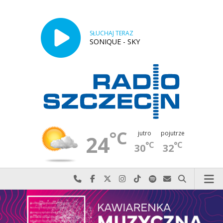
SŁUCHAJ TERAZ
SONIQUE - SKY
°C
jutro
pojutrze
24
°C
°C
30
32
Najlepiej po prostu do nas zadzwoń
Odwiedź nas na Facebook-u
Odwiedź nas na X
Odwiedź nas na Instagram-ie
Odwiedź nas na TikTok-u
Szukaj nas na Spotify
Wyślij do nas w
Szukaj