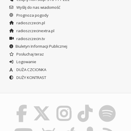
Wyślij do nas wiadomość
Prognoza pogody
radioszczecin.pl
radioszczecinextra.pl
radioszczecin.tv
Biuletyn Informacji Publicznej
Posłuchaj teraz
Logowanie
DUŻA CZCIONKA
DUŻY KONTRAST