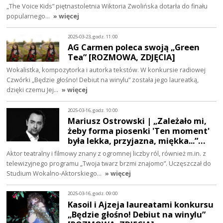
„The Voice Kids” piętnastoletnia Wiktoria Zwolińska dotarła do finału
popularnego…
» więcej
2025-03-23, godz. 11:00
AG Carmen poleca swoją „Green
Tea” [ROZMOWA, ZDJĘCIA]
Wokalistka, kompozytorka i autorka tekstów. W konkursie radiowej
Czwórki „Będzie głośno! Debiut na winylu” została jego laureatką,
dzięki czemu Jej…
» więcej
2025-03-16, godz. 10:00
Mariusz Ostrowski | „Zależało mi,
żeby forma piosenki 'Ten moment'
była lekka, przyjazna, miękka...”…
Aktor teatralny i filmowy znany z ogromnej liczby ról, również m.in. z
telewizyjnego programu „Twoja twarz brzmi znajomo”. Uczęszczał do
Studium Wokalno-Aktorskiego…
» więcej
2025-03-16, godz. 09:00
Kasoil i Ajzeja laureatami konkursu
„Będzie głośno! Debiut na winylu”