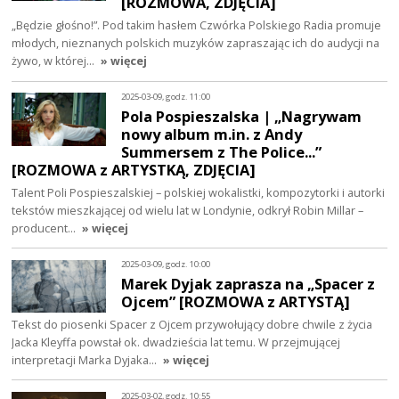
[ROZMOWA, ZDJĘCIA]
„Będzie głośno!”. Pod takim hasłem Czwórka Polskiego Radia promuje
młodych, nieznanych polskich muzyków zapraszając ich do audycji na
żywo, w której…
» więcej
2025-03-09, godz. 11:00
Pola Pospieszalska | „Nagrywam
nowy album m.in. z Andy
Summersem z The Police...”
[ROZMOWA z ARTYSTKĄ, ZDJĘCIA]
Talent Poli Pospieszalskiej – polskiej wokalistki, kompozytorki i autorki
tekstów mieszkającej od wielu lat w Londynie, odkrył Robin Millar –
producent…
» więcej
2025-03-09, godz. 10:00
Marek Dyjak zaprasza na „Spacer z
Ojcem” [ROZMOWA z ARTYSTĄ]
Tekst do piosenki Spacer z Ojcem przywołujący dobre chwile z życia
Jacka Kleyffa powstał ok. dwadzieścia lat temu. W przejmującej
interpretacji Marka Dyjaka…
» więcej
2025-03-02, godz. 10:55