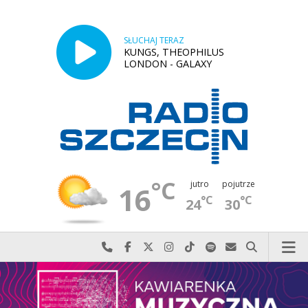
SŁUCHAJ TERAZ
KUNGS, THEOPHILUS
LONDON - GALAXY
°C
jutro
pojutrze
16
°C
°C
24
30
Najlepiej po prostu do nas zadzwoń
Odwiedź nas na Facebook-u
Odwiedź nas na X
Odwiedź nas na Instagram-ie
Odwiedź nas na TikTok-u
Szukaj nas na Spotify
Wyślij do nas w
Szukaj