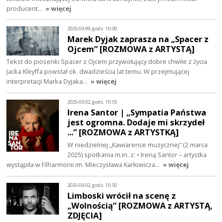
producent…
» więcej
2025-03-09, godz. 10:00
Marek Dyjak zaprasza na „Spacer z
Ojcem” [ROZMOWA z ARTYSTĄ]
Tekst do piosenki Spacer z Ojcem przywołujący dobre chwile z życia
Jacka Kleyffa powstał ok. dwadzieścia lat temu. W przejmującej
interpretacji Marka Dyjaka…
» więcej
2025-03-02, godz. 10:55
Irena Santor | „Sympatia Państwa
jest ogromna. Dodaje mi skrzydeł
...” [ROZMOWA z ARTYSTKĄ]
W niedzielnej „Kawiarence muzycznej” (2 marca
2025) spotkania m.in. z: • Ireną Santor – artystka
wystąpiła w Filharmonii im. Mieczysława Karłowicza…
» więcej
2025-03-02, godz. 10:50
Limboski wrócił na scenę z
„Wolnością” [ROZMOWA z ARTYSTĄ,
ZDJĘCIA]