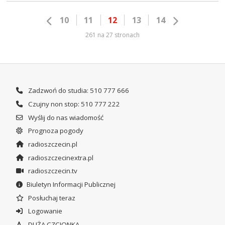
10
11
12
13
14
261 na 27 stronach
Zadzwoń do studia: 510 777 666
Czujny non stop: 510 777 222
Wyślij do nas wiadomość
Prognoza pogody
radioszczecin.pl
radioszczecinextra.pl
radioszczecin.tv
Biuletyn Informacji Publicznej
Posłuchaj teraz
Logowanie
DUŻA CZCIONKA