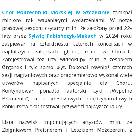
Chór Politechniki Morskiej w Szczecinie
zamknął
miniony rok wspaniałymi wydarzeniami. W notce
prasowej zespołu czytamy m.in., że założony przed 22-
laty przez
Sylwię Fabiańczyk-Makuch
w 2024 roku
zaśpiewał na czterdziestu czterech koncertach w
najdalszych zakątkach globu, m.in. w Chinach.
Zarejestrował też trzy wideoklipy m.in. z zespołem
Ørganek i tyle samo płyt. Dokonał również czterech
sesji nagraniowych oraz prapremierowo wykonał wiele
utworów napisanych specjalnie dla Chóru.
Kontynuował ponadto autorski cykl „Wspólne
Brzmienia”, a z prestiżowych międzynarodowych
konkursów oraz festiwali przywiózł najwyższe laury.
Lista nazwisk imponujących artystów, m.in. ze
Zbigniewem Preisnerem i Leszkiem Możdżerem, z