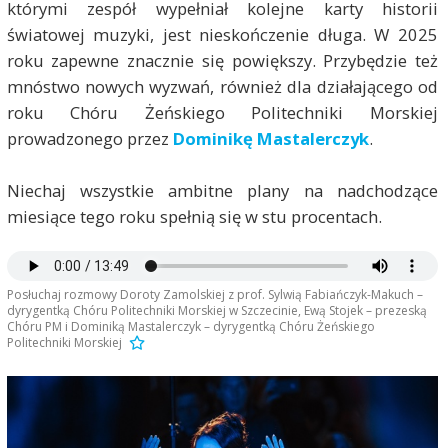
którymi zespół wypełniał kolejne karty historii
światowej muzyki, jest nieskończenie długa. W 2025
roku zapewne znacznie się powiększy. Przybędzie też
mnóstwo nowych wyzwań, również dla działającego od
roku Chóru Żeńskiego Politechniki Morskiej
prowadzonego przez
Dominikę Mastalerczyk
.
Niechaj wszystkie ambitne plany na nadchodzące
miesiące tego roku spełnią się w stu procentach.
Posłuchaj rozmowy Doroty Zamolskiej z prof. Sylwią Fabiańczyk-Makuch –
dyrygentką Chóru Politechniki Morskiej w Szczecinie, Ewą Stojek – prezeską
Chóru PM i Dominiką Mastalerczyk – dyrygentką Chóru Żeńskiego
Politechniki Morskiej