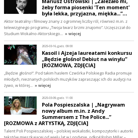
Mariusz Ostrowski | „Zależało mi,
żeby forma piosenki 'Ten moment'
była lekka, przyjazna, miękka...”…
Aktor teatralny i filmowy znany z ogromnej liczby ról, również m.in. z
telewizyjnego programu „Twoja twarz brzmi znajomo”. Uczęszczał do
Studium Wokalno-Aktorskiego…
» więcej
2025-03-16, godz. 09:00
Kasoil i Ajzeja laureatami konkursu
„Będzie głośno! Debiut na winylu”
[ROZMOWA, ZDJĘCIA]
„Będzie głośno!”. Pod takim hasłem Czwórka Polskiego Radia promuje
młodych, nieznanych polskich muzyków zapraszając ich do audycji na
żywo, w której…
» więcej
2025-03-09, godz. 11:00
Pola Pospieszalska | „Nagrywam
nowy album m.in. z Andy
Summersem z The Police...”
[ROZMOWA z ARTYSTKĄ, ZDJĘCIA]
Talent Poli Pospieszalskiej – polskiej wokalistki, kompozytorki i autorki
tekstów mieszkającej od wielu lat w Londynie, odkrył Robin Millar –