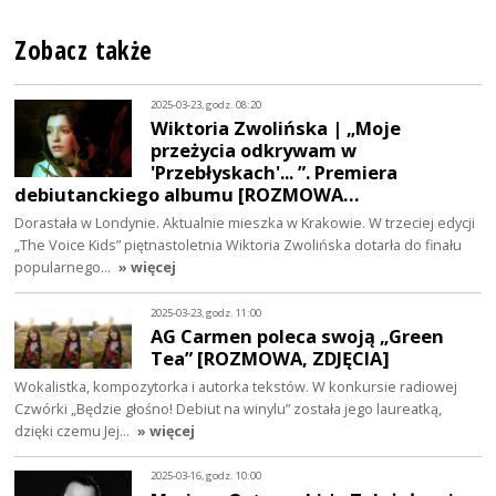
Zobacz także
2025-03-23, godz. 08:20
Wiktoria Zwolińska | „Moje
przeżycia odkrywam w
'Przebłyskach'... ”. Premiera
debiutanckiego albumu [ROZMOWA…
Dorastała w Londynie. Aktualnie mieszka w Krakowie. W trzeciej edycji
„The Voice Kids” piętnastoletnia Wiktoria Zwolińska dotarła do finału
popularnego…
» więcej
2025-03-23, godz. 11:00
AG Carmen poleca swoją „Green
Tea” [ROZMOWA, ZDJĘCIA]
Wokalistka, kompozytorka i autorka tekstów. W konkursie radiowej
Czwórki „Będzie głośno! Debiut na winylu” została jego laureatką,
dzięki czemu Jej…
» więcej
2025-03-16, godz. 10:00