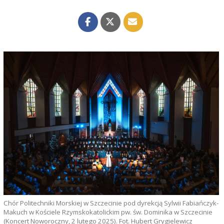
Chór Politechniki Morskiej w Szczecinie pod dyrekcją Sylwii Fabiańczyk-
Makuch w Kościele Rzymskokatolickim pw. św. Dominika w Szczecinie
(Koncert Noworoczny, 2 lutego 2025). Fot. Hubert Grygielewicz