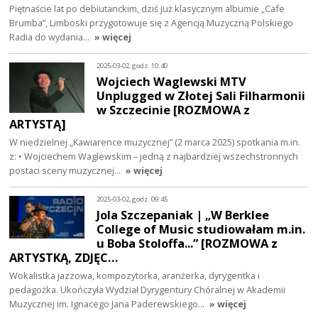
Piętnaście lat po debiutanckim, dziś już klasycznym albumie „Cafe
Brumba”, Limboski przygotowuje się z Agencją Muzyczną Polskiego
Radia do wydania…
» więcej
2025-03-02, godz. 10:40
Wojciech Waglewski MTV
Unplugged w Złotej Sali Filharmonii
w Szczecinie [ROZMOWA z
ARTYSTĄ]
W niedzielnej „Kawiarence muzycznej” (2 marca 2025) spotkania m.in.
z: • Wojciechem Waglewskim – jedną z najbardziej wszechstronnych
postaci sceny muzycznej…
» więcej
2025-03-02, godz. 09:45
Jola Szczepaniak | „W Berklee
College of Music studiowałam m.in.
u Boba Stoloffa...” [ROZMOWA z
ARTYSTKĄ, ZDJĘC…
Wokalistka jazzowa, kompozytorka, aranżerka, dyrygentka i
pedagożka. Ukończyła Wydział Dyrygentury Chóralnej w Akademii
Muzycznej im. Ignacego Jana Paderewskiego…
» więcej