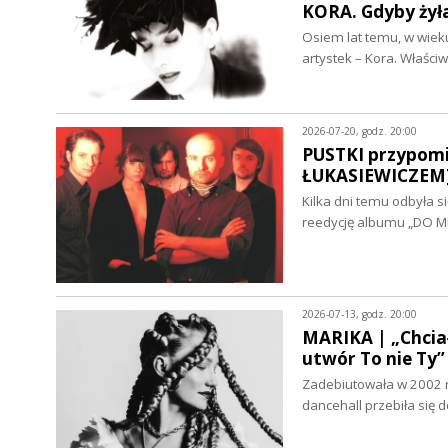
KORA. Gdyby żył
Osiem lat temu, w wieku
artystek – Kora. Właśc
2026-07-20, godz. 20:00
PUSTKI przypomi
ŁUKASIEWICZEM
Kilka dni temu odbyła s
reedycję albumu „DO M
2026-07-13, godz. 20:00
MARIKA | „Chciał
utwór To nie T
Zadebiutowała w 2002 r
dancehall przebiła się