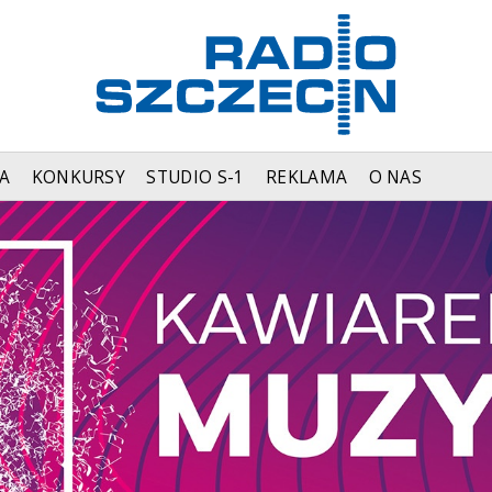
A
KONKURSY
STUDIO S-1
REKLAMA
O NAS