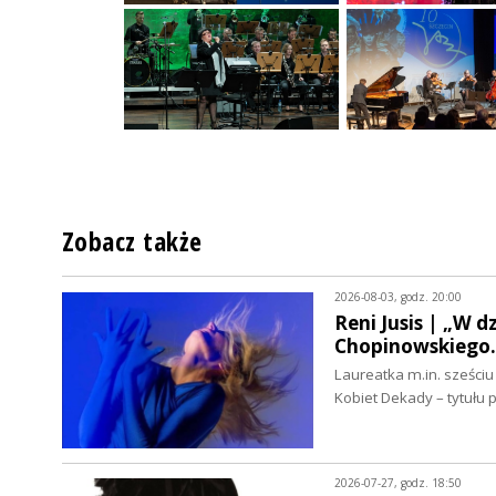
Zobacz także
2026-08-03, godz. 20:00
Reni Jusis | „W 
Chopinowskiego
Laureatka m.in. sześci
Kobiet Dekady – tytułu
2026-07-27, godz. 18:50