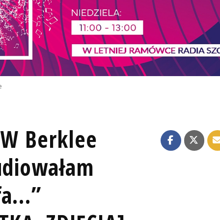
e
„W Berklee
tudiowałam
a...”