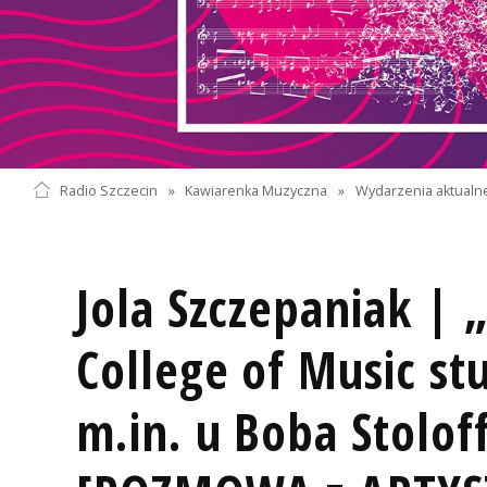
Radio Szczecin
»
Kawiarenka Muzyczna
»
Wydarzenia aktualn
Jola Szczepaniak | 
College of Music s
m.in. u Boba Stoloff