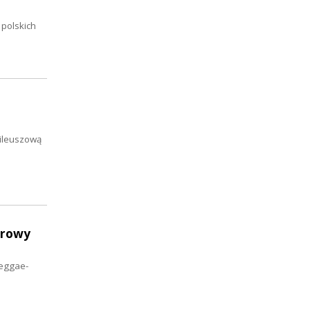
 polskich
bileuszową
erowy
reggae-