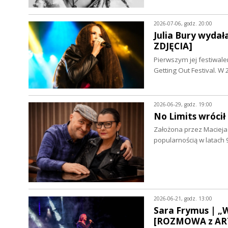
2026-07-06, godz. 20:00
Julia Bury wyda
ZDJĘCIA]
Pierwszym jej festiwale
Getting Out Festival. 
2026-06-29, godz. 19:00
No Limits wróci
Założona przez Macieja
popularnością w latach 
2026-06-21, godz. 13:00
Sara Frymus | „
[ROZMOWA z ART