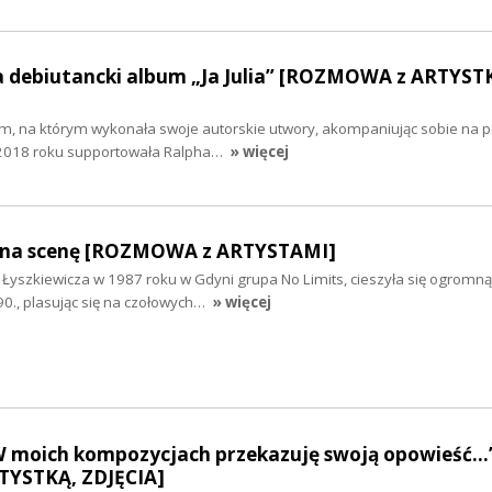
ła debiutancki album „Ja Julia” [ROZMOWA z ARTYST
m, na którym wykonała swoje autorskie utwory, akompaniując sobie na pi
W 2018 roku supportowała Ralpha…
» więcej
ł na scenę [ROZMOWA z ARTYSTAMI]
 Łyszkiewicza w 1987 roku w Gdyni grupa No Limits, cieszyła się ogromną
90., plasując się na czołowych…
» więcej
W moich kompozycjach przekazuję swoją opowieść...
YSTKĄ, ZDJĘCIA]