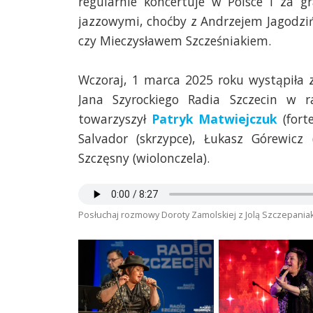
regularnie koncertuje w Polsce i za 
jazzowymi, choćby z Andrzejem Jagodzi
czy Mieczysławem Szcześniakiem.
Wczoraj, 1 marca 2025 roku wystąpił
Jana Szyrockiego Radia Szczecin w
towarzyszył
Patryk Matwiejczuk
(fort
Salvador (skrzypce), Łukasz Górewicz 
Szczęsny (wiolonczela).
Posłuchaj rozmowy Doroty Zamolskiej z Jolą Szczepania