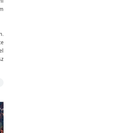
mi
em
m.
ce
el
sz