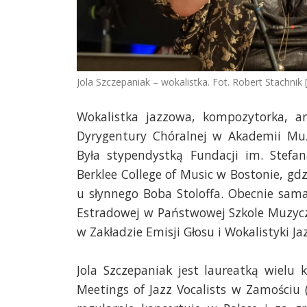
Jola Szczepaniak – wokalistka. Fot. Robert Stachnik 
Wokalistka jazzowa, kompozytorka, ar
Dyrygentury Chóralnej w Akademii Muz
Była stypendystką Fundacji im. Stefa
Berklee College of Music w Bostonie, gd
u słynnego Boba Stoloffa. Obecnie sam
Estradowej w Państwowej Szkole Muzycz
w Zakładzie Emisji Głosu i Wokalistyki J
Jola Szczepaniak jest laureatką wielu k
Meetings of Jazz Vocalists w Zamościu 