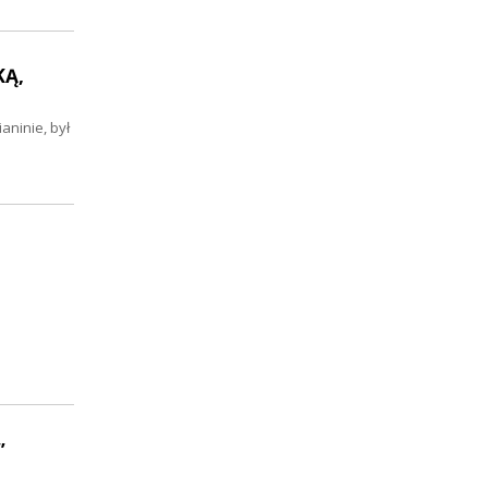
KĄ,
aninie, był
”