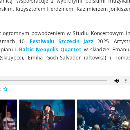
granicą. Współpracuje z wybitnymi polskimi muzyka
ńskim, Krzysztofem Herdzinem, Kazimierzem Jonkisz
a z ogromnym powodzeniem w Studiu Koncertowym i
 ramach 10.
Festiwalu Szczecin Jazz
2025. Artyst
epian) i
Baltic Neopolis Quartet
w składzie: Emanu
(skrzypce), Emilia Goch-Salvador (altówka) i Toma
k