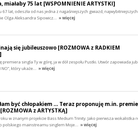
a, miałaby 75 lat [WSPOMNIENIE ARTYSTKI]
 67 lat, odeszła od nas jedna z najjaśniejszych gwiazd, najwybitniejszych
iwie Olga Aleksandra Sipowicz…
» więcej
nają się jubileuszowo [ROZMOWA z RADKIEM
]
ię premiera singla Ty w górę, ja w dół zespołu Pustki. Utwór zapowiada ju
I NO”, który ukaże…
» więcej
am być chłopakiem ... Teraz proponuję m.in. premi
y” [ROZMOWA z ARTYSTKĄ]
oku w znanym projekcie Bass Medium Trinity. Jako pierwsza wokalistka 
 do polskiego mainstreamu singlem Moje…
» więcej