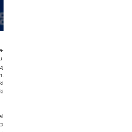
ał
u.
ej
n.
ki
ki
al
ka