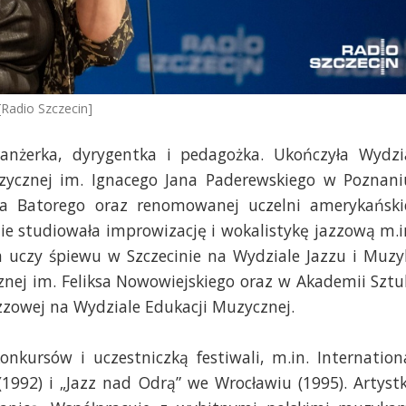
[Radio Szczecin]
anżerka, dyrygentka i pedagożka. Ukończyła Wydzi
ycznej im. Ignacego Jana Paderewskiego w Poznani
na Batorego oraz renomowanej uczelni amerykański
zie studiowała improwizację i wokalistykę jazzową m.i
a uczy śpiewu w Szczecinie na Wydziale Jazzu i Muzy
nej im. Feliksa Nowowiejskiego oraz w Akademii Sztu
azzowej na Wydziale Edukacji Muzycznej.
onkursów i uczestniczką festiwali, m.in. Internation
(1992) i „Jazz nad Odrą” we Wrocławiu (1995). Artyst