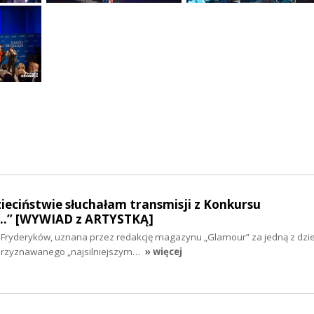
dzieciństwie słuchałam transmisji z Konkursu
…” [WYWIAD z ARTYSTKĄ]
u Fryderyków, uznana przez redakcję magazynu „Glamour” za jedną z dzie
 przyznawanego „najsilniejszym…
» więcej