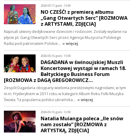
2026-05-17, godz. 13:00
NO CZEŚĆ! z premierą albumu
„Gang Otwartych Serc” [ROZMOWA
z ARTYSTAMI, ZDJĘCIA]
Napisali utwory dedykowane dzieciom i rodzicom. Zostały wydane na
płycie pt. Gang Otwartych Serc przez Agencja Muzyczna Polskiego
Radia pod patronatem Polskie…
» więcej
2026-05-10, godz. 13:00
DAGADANA w świnoujskiej Muszli
Koncertowej wystąpi w ramach 18.
Bałtyckiego Business Forum
[ROZMOWA z DAGĄ GREGOROWICZ…
Zespół Dagadana obsypany wieloma prestiżowymi nagrodami, w tym
m.in. Fryderykiem w 2011 roku w kategorii Album Roku Folk/Muzyka
Świata. Ta popularna polsko-ukraińska…
» więcej
2026-05-10, godz. 12:00
Natalia Muianga poleca „Ile snów
nam zostało” [ROZMOWA z
ARTYSTKĄ, ZDJĘCIA]