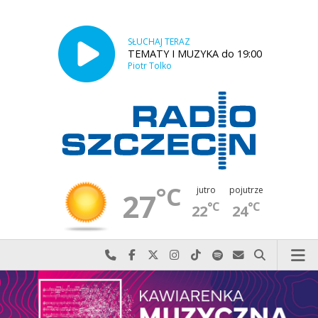
SŁUCHAJ TERAZ
TEMATY I MUZYKA do 19:00
Piotr Tolko
°C
jutro
pojutrze
27
°C
°C
22
24
Najlepiej po prostu do nas zadzwoń
Odwiedź nas na Facebook-u
Odwiedź nas na X
Odwiedź nas na Instagram-ie
Odwiedź nas na TikTok-u
Szukaj nas na Spotify
Wyślij do nas w
Szukaj