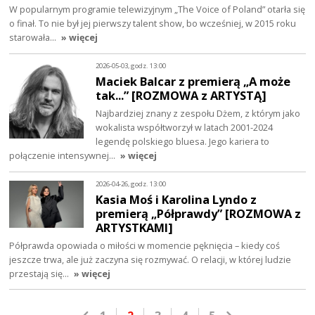
W popularnym programie telewizyjnym „The Voice of Poland” otarła się
o finał. To nie był jej pierwszy talent show, bo wcześniej, w 2015 roku
starowała…
» więcej
2026-05-03, godz. 13:00
Maciek Balcar z premierą „A może
tak...” [ROZMOWA z ARTYSTĄ]
Najbardziej znany z zespołu Dżem, z którym jako
wokalista współtworzył w latach 2001-2024
legendę polskiego bluesa. Jego kariera to
połączenie intensywnej…
» więcej
2026-04-26, godz. 13:00
Kasia Moś i Karolina Lyndo z
premierą „Półprawdy” [ROZMOWA z
ARTYSTKAMI]
Półprawda opowiada o miłości w momencie pęknięcia – kiedy coś
jeszcze trwa, ale już zaczyna się rozmywać. O relacji, w której ludzie
przestają się…
» więcej