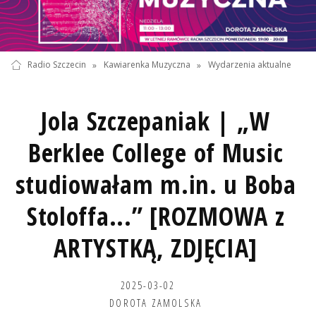
Radio Szczecin
»
Kawiarenka Muzyczna
»
Wydarzenia aktualne
Jola Szczepaniak | „W
Berklee College of Music
studiowałam m.in. u Boba
Stoloffa...” [ROZMOWA z
ARTYSTKĄ, ZDJĘCIA]
2025-03-02
DOROTA ZAMOLSKA