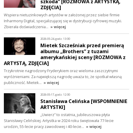
szkoda” [ROZMOWA z ARTYSTKĄ,
ZDJĘCIA]
Wspiera nietuzinkowych artystów w założonej przez siebie firmie
Inharmony Digital, specjalizującej się w dystrybucji cyfrowej muzyki.
Zbierała doświadczenia…
» więcej
2026-05-24, godz. 13:00
Mietek Szcześniak przed premierą
albumu „Brothers” z tuzami
amerykańskiej sceny [ROZMOWA z
ARTYSTĄ, ZDJĘCIA]
Trzykrotnie nagrodzony Fryderykiem oraz wieloma zaszczytnymi
wyróżnieniami. Za największą nagrodę uważa to, że spotkał własną
publiczność. Mietek…
» więcej
2026-05-17, godz. 12:00
Stanisława Celińska [WSPOMNIENIE
ARTYSTKI]
„Uwierz” to ostatnia, jubileuszowa płyta
Stanisławy Celińskiej. Artystka w 2024 roku świętowała 77-lecie
urodzin, 55-lecie pracy zawodowej i 40-lecie…
» więcej