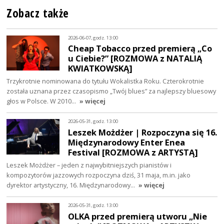
Zobacz także
2026-06-07, godz. 13:00
Cheap Tobacco przed premierą „Co
u Ciebie?” [ROZMOWA z NATALIĄ
KWIATKOWSKĄ]
Trzykrotnie nominowana do tytułu Wokalistka Roku. Czterokrotnie
została uznana przez czasopismo „Twój blues” za najlepszy bluesowy
głos w Polsce. W 2010…
» więcej
2026-05-31, godz. 13:00
Leszek Możdżer | Rozpoczyna się 16.
Międzynarodowy Enter Enea
Festival [ROZMOWA z ARTYSTĄ]
Leszek Możdżer – jeden z najwybitniejszych pianistów i
kompozytorów jazzowych rozpoczyna dziś, 31 maja, m.in. jako
dyrektor artystyczny, 16. Międzynarodowy…
» więcej
2026-05-31, godz. 13:00
OLKA przed premierą utworu „Nie