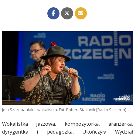
Jola Szczepaniak – wokalistka. Fot. Robert Stachnik [Radio Szczecin]
Wokalistka jazzowa, kompozytorka, aranżerka,
dyrygentka i pedagożka. Ukończyła Wydział