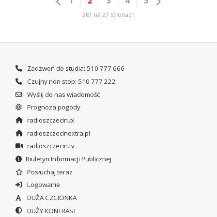
1
2
3
4
5
261 na 27 stronach
Zadzwoń do studia: 510 777 666
Czujny non stop: 510 777 222
Wyślij do nas wiadomość
Prognoza pogody
radioszczecin.pl
radioszczecinextra.pl
radioszczecin.tv
Biuletyn Informacji Publicznej
Posłuchaj teraz
Logowanie
DUŻA CZCIONKA
DUŻY KONTRAST