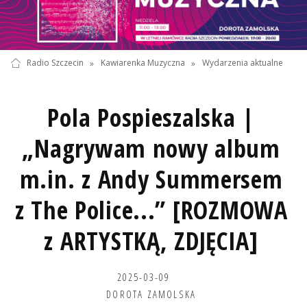
Radio Szczecin
»
Kawiarenka Muzyczna
»
Wydarzenia aktualne
Pola Pospieszalska |
„Nagrywam nowy album
m.in. z Andy Summersem
z The Police...” [ROZMOWA
z ARTYSTKĄ, ZDJĘCIA]
2025-03-09
DOROTA ZAMOLSKA