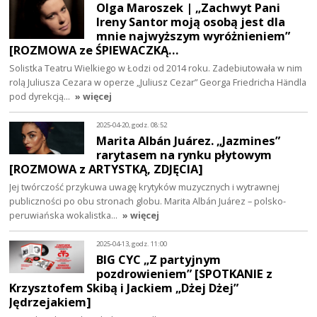
Olga Maroszek | „Zachwyt Pani
Ireny Santor moją osobą jest dla
mnie najwyższym wyróżnieniem”
[ROZMOWA ze ŚPIEWACZKĄ…
Solistka Teatru Wielkiego w Łodzi od 2014 roku. Zadebiutowała w nim
rolą Juliusza Cezara w operze „Juliusz Cezar” Georga Friedricha Händla
pod dyrekcją…
» więcej
2025-04-20, godz. 08:52
Marita Albán Juárez. „Jazmines”
rarytasem na rynku płytowym
[ROZMOWA z ARTYSTKĄ, ZDJĘCIA]
Jej twórczość przykuwa uwagę krytyków muzycznych i wytrawnej
publiczności po obu stronach globu. Marita Albán Juárez – polsko-
peruwiańska wokalistka…
» więcej
2025-04-13, godz. 11:00
BIG CYC „Z partyjnym
pozdrowieniem” [SPOTKANIE z
Krzysztofem Skibą i Jackiem „Dżej Dżej”
Jędrzejakiem]