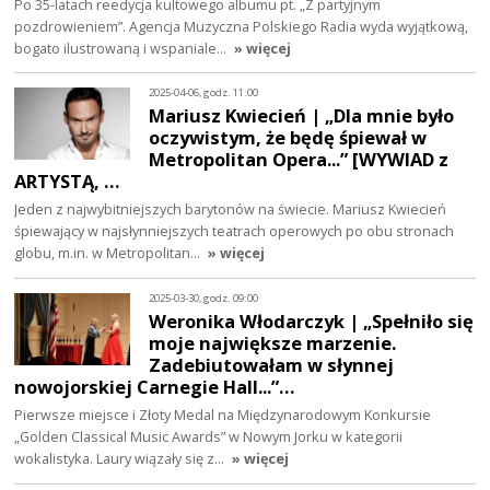
Po 35-latach reedycja kultowego albumu pt. „Z partyjnym
pozdrowieniem”. Agencja Muzyczna Polskiego Radia wyda wyjątkową,
bogato ilustrowaną i wspaniale…
» więcej
2025-04-06, godz. 11:00
Mariusz Kwiecień | „Dla mnie było
oczywistym, że będę śpiewał w
Metropolitan Opera...” [WYWIAD z
ARTYSTĄ, …
Jeden z najwybitniejszych barytonów na świecie. Mariusz Kwiecień
śpiewający w najsłynniejszych teatrach operowych po obu stronach
globu, m.in. w Metropolitan…
» więcej
2025-03-30, godz. 09:00
Weronika Włodarczyk | „Spełniło się
moje największe marzenie.
Zadebiutowałam w słynnej
nowojorskiej Carnegie Hall...”…
Pierwsze miejsce i Złoty Medal na Międzynarodowym Konkursie
„Golden Classical Music Awards” w Nowym Jorku w kategorii
wokalistyka. Laury wiązały się z…
» więcej