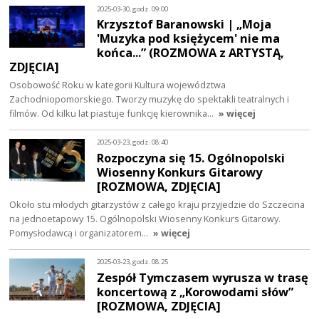
2025-03-30, godz. 09:00
Krzysztof Baranowski | „Moja
'Muzyka pod księżycem' nie ma
końca...” (ROZMOWA z ARTYSTĄ,
ZDJĘCIA]
Osobowość Roku w kategorii Kultura województwa
Zachodniopomorskiego. Tworzy muzykę do spektakli teatralnych i
filmów. Od kilku lat piastuje funkcję kierownika…
» więcej
2025-03-23, godz. 08:40
Rozpoczyna się 15. Ogólnopolski
Wiosenny Konkurs Gitarowy
[ROZMOWA, ZDJĘCIA]
Około stu młodych gitarzystów z całego kraju przyjedzie do Szczecina
na jednoetapowy 15. Ogólnopolski Wiosenny Konkurs Gitarowy.
Pomysłodawcą i organizatorem…
» więcej
2025-03-23, godz. 08:25
Zespół Tymczasem wyrusza w trasę
koncertową z „Korowodami słów”
[ROZMOWA, ZDJĘCIA]