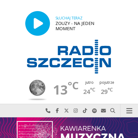
SŁUCHAJ TERAZ
ZOUZY - NA JEDEN
MOMENT
°C
jutro
pojutrze
13
°C
°C
24
29
Najlepiej po prostu do nas zadzwoń
Odwiedź nas na Facebook-u
Odwiedź nas na X
Odwiedź nas na Instagram-ie
Odwiedź nas na TikTok-u
Szukaj nas na Spotify
Wyślij do nas w
Szukaj