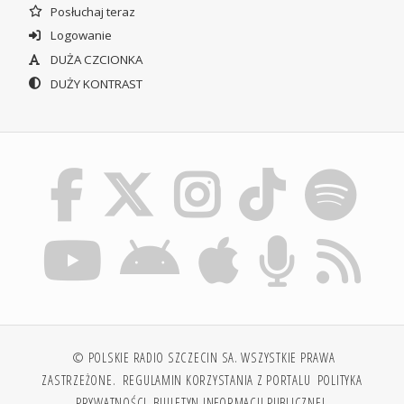
Posłuchaj teraz
Logowanie
DUŻA CZCIONKA
DUŻY KONTRAST
© POLSKIE RADIO SZCZECIN SA. WSZYSTKIE PRAWA
ZASTRZEŻONE.
REGULAMIN KORZYSTANIA Z PORTALU
POLITYKA
PRYWATNOŚCI
BIULETYN INFORMACJI PUBLICZNEJ