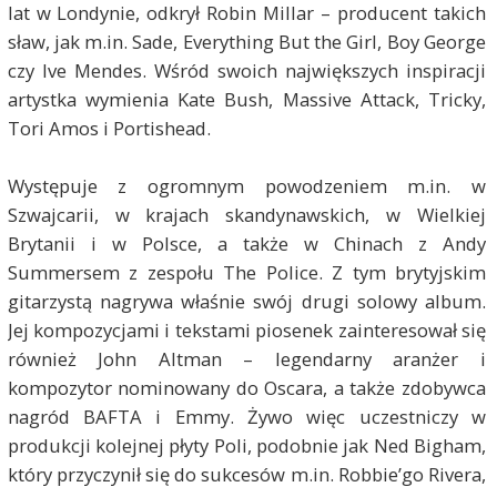
lat w Londynie, odkrył Robin Millar – producent takich
sław, jak m.in. Sade, Everything But the Girl, Boy George
czy Ive Mendes. Wśród swoich największych inspiracji
artystka wymienia Kate Bush, Massive Attack, Tricky,
Tori Amos i Portishead.
Występuje z ogromnym powodzeniem m.in. w
Szwajcarii, w krajach skandynawskich, w Wielkiej
Brytanii i w Polsce, a także w Chinach z Andy
Summersem z zespołu The Police. Z tym brytyjskim
gitarzystą nagrywa właśnie swój drugi solowy album.
Jej kompozycjami i tekstami piosenek zainteresował się
również John Altman – legendarny aranżer i
kompozytor nominowany do Oscara, a także zdobywca
nagród BAFTA i Emmy. Żywo więc uczestniczy w
produkcji kolejnej płyty Poli, podobnie jak Ned Bigham,
który przyczynił się do sukcesów m.in. Robbie’go Rivera,