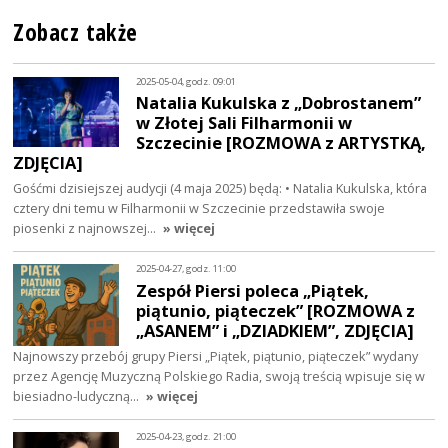
Zobacz także
2025-05-04, godz. 09:01
Natalia Kukulska z „Dobrostanem”
w Złotej Sali Filharmonii w
Szczecinie [ROZMOWA z ARTYSTKĄ,
ZDJĘCIA]
Gośćmi dzisiejszej audycji (4 maja 2025) będą: • Natalia Kukulska, która
cztery dni temu w Filharmonii w Szczecinie przedstawiła swoje
piosenki z najnowszej…
» więcej
2025-04-27, godz. 11:00
Zespół Piersi poleca „Piątek,
piątunio, piąteczek” [ROZMOWA z
„ASANEM” i „DZIADKIEM”, ZDJĘCIA]
Najnowszy przebój grupy Piersi „Piątek, piątunio, piąteczek” wydany
przez Agencję Muzyczną Polskiego Radia, swoją treścią wpisuje się w
biesiadno-ludyczną…
» więcej
2025-04-23, godz. 21:00