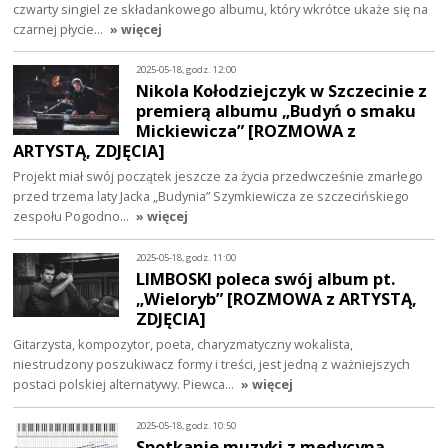
czwarty singiel ze składankowego albumu, który wkrótce ukaże się na
czarnej płycie…
» więcej
2025-05-18, godz. 12:00
Nikola Kołodziejczyk w Szczecinie z
premierą albumu „Budyń o smaku
Mickiewicza” [ROZMOWA z
ARTYSTĄ, ZDJĘCIA]
Projekt miał swój początek jeszcze za życia przedwcześnie zmarłego
przed trzema laty Jacka „Budynia” Szymkiewicza ze szczecińskiego
zespołu Pogodno…
» więcej
2025-05-18, godz. 11:00
LIMBOSKI poleca swój album pt.
„Wieloryb” [ROZMOWA z ARTYSTĄ,
ZDJĘCIA]
Gitarzysta, kompozytor, poeta, charyzmatyczny wokalista,
niestrudzony poszukiwacz formy i treści, jest jedną z ważniejszych
postaci polskiej alternatywy. Piewca…
» więcej
2025-05-18, godz. 10:50
Spotkanie muzyki z medycyną.