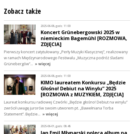
Zobacz także
2025-06-08, godz. 11:00
Koncert Grünebergowski 2025 w
niemieckim Bagemühl [ROZMOWA,
ZDJĘCIA]
Pierwszy koncert zatytułowany „Perły Muzyki Klasycznej”, realizowany
w ramach Międzynarodowego Festiwalu „Muzyczna podróż śladami
Grünebergów”…
» więcej
2025-06-08, godz. 11:00
KIMO laureatem Konkursu „Będzie
Głośno! Debiut na Winylu” 2025
[ROZMOWA z MUZYKIEM, ZDJĘCIA]
Laureat konkursu radiowej Czwórki „Będzie głośno! Debiut na winylu”
zwrócił uwagę jurorów swoim utworem pt. „Bawełniana Torba
Statement”. Będzie…
» więcej
2025-06-01, godz. 08:48
Jan Emil Młynarski poleca album na