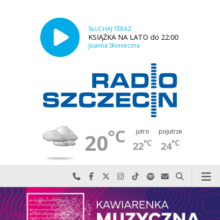
SŁUCHAJ TERAZ
KSIĄŻKA NA LATO do 22:00
Joanna Skonieczna
°C
jutro
pojutrze
20
°C
°C
22
24
Najlepiej po prostu do nas zadzwoń
Odwiedź nas na Facebook-u
Odwiedź nas na X
Odwiedź nas na Instagram-ie
Odwiedź nas na TikTok-u
Szukaj nas na Spotify
Wyślij do nas w
Szukaj