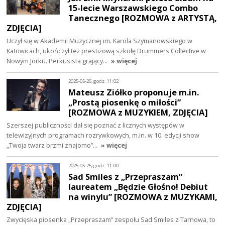
15-lecie Warszawskiego Combo
Tanecznego [ROZMOWA z ARTYSTĄ,
ZDJĘCIA]
Uczył się w Akademii Muzycznej im. Karola Szymanowskiego w
Katowicach, ukończył też prestiżową szkołę Drummers Collective w
Nowym Jorku. Perkusista grający…
» więcej
2025-05-25, godz. 11:02
Mateusz Ziółko proponuje m.in.
„Prostą piosenkę o miłości”
[ROZMOWA z MUZYKIEM, ZDJĘCIA]
Szerszej publiczności dał się poznać z licznych występów w
telewizyjnych programach rozrywkowych, m.in. w 10. edycji show
„Twoja twarz brzmi znajomo”…
» więcej
2025-05-25, godz. 11:00
Sad Smiles z „Przepraszam”
laureatem „Będzie Głośno! Debiut
na winylu” [ROZMOWA z MUZYKAMI,
ZDJĘCIA]
Zwycięska piosenka „Przepraszam” zespołu Sad Smiles z Tarnowa, to