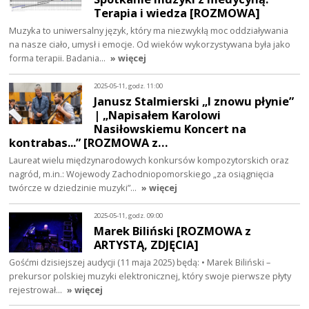
Terapia i wiedza [ROZMOWA]
Muzyka to uniwersalny język, który ma niezwykłą moc oddziaływania
na nasze ciało, umysł i emocje. Od wieków wykorzystywana była jako
forma terapii. Badania…
» więcej
2025-05-11, godz. 11:00
Janusz Stalmierski „I znowu płynie”
| „Napisałem Karolowi
Nasiłowskiemu Koncert na
kontrabas...” [ROZMOWA z…
Laureat wielu międzynarodowych konkursów kompozytorskich oraz
nagród, m.in.: Wojewody Zachodniopomorskiego „za osiągnięcia
twórcze w dziedzinie muzyki”…
» więcej
2025-05-11, godz. 09:00
Marek Biliński [ROZMOWA z
ARTYSTĄ, ZDJĘCIA]
Gośćmi dzisiejszej audycji (11 maja 2025) będą: • Marek Biliński –
prekursor polskiej muzyki elektronicznej, który swoje pierwsze płyty
rejestrował…
» więcej