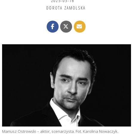
2025-03-16
DOROTA ZAMOLSKA
Mariusz Ostrowski – aktor, scenarzysta. Fot. Karolina Nowaczyk.