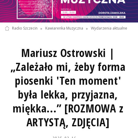
Radio Szczecin
»
Kawiarenka Muzyczna
»
Wydarzenia aktualne
Mariusz Ostrowski |
„Zależało mi, żeby forma
piosenki 'Ten moment'
była lekka, przyjazna,
miękka...” [ROZMOWA z
ARTYSTĄ, ZDJĘCIA]