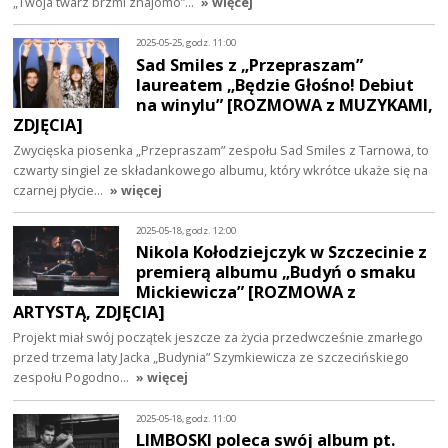
„Twoja twarz brzmi znajomo”…
» więcej
2025-05-25, godz. 11:00
Sad Smiles z „Przepraszam”
laureatem „Będzie Głośno! Debiut
na winylu” [ROZMOWA z MUZYKAMI,
ZDJĘCIA]
Zwycięska piosenka „Przepraszam” zespołu Sad Smiles z Tarnowa, to
czwarty singiel ze składankowego albumu, który wkrótce ukaże się na
czarnej płycie…
» więcej
2025-05-18, godz. 12:00
Nikola Kołodziejczyk w Szczecinie z
premierą albumu „Budyń o smaku
Mickiewicza” [ROZMOWA z
ARTYSTĄ, ZDJĘCIA]
Projekt miał swój początek jeszcze za życia przedwcześnie zmarłego
przed trzema laty Jacka „Budynia” Szymkiewicza ze szczecińskiego
zespołu Pogodno…
» więcej
2025-05-18, godz. 11:00
LIMBOSKI poleca swój album pt.