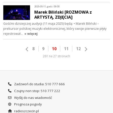
2025-05-11, godz. 09:00
Marek Biliński [ROZMOWA z
ARTYSTĄ, ZDJĘCIA]
Gośćmi dzisiejszej audycji (11 maja 2025) będą: • Marek Biliński –
prekursor polskiej muzyki elektronicznej, który swoje pierwsze płyty
rejestrował…
» więcej
8
9
10
11
12
261 na 27 stronach
Zadzwoń do studia: 510 777 666
Czujny non stop: 510 777 222
Wyślij do nas wiadomość
Prognoza pogody
radioszczecin.pl