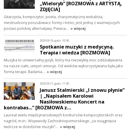
„Wieloryb” [ROZMOWA z ARTYSTĄ,
ZDJĘCIA]
Gitarzysta, kompozytor, poeta, charyzmatyczny wokalista,
niestrudzony poszukiwacz formy i treści, jest jedną z ważniejszych
postaci polskiej alternatywy. Piewca…
» więcej
2025-05-18, godz. 10:50
Spotkanie muzyki z medycyną.
Terapia i wiedza [ROZMOWA]
Muzyka to uniwersalny język, który ma niezwykłą moc oddziaływania
na nasze ciało, umysł i emocje. Od wieków wykorzystywana była jako
forma terapii. Badania…
» więcej
2025-05-11, godz. 11:00
Janusz Stalmierski „I znowu płynie”
| „Napisałem Karolowi
Nasiłowskiemu Koncert na
kontrabas...” [ROZMOWA z…
Laureat wielu międzynarodowych konkursów kompozytorskich oraz
nagród, m.in.: Wojewody Zachodniopomorskiego „za osiągnięcia
twórcze w dziedzinie muzyki”…
» więcej