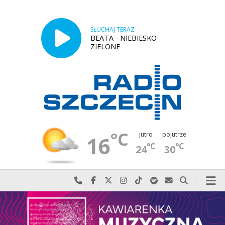
SŁUCHAJ TERAZ
BEATA - NIEBIESKO-
ZIELONE
°C
jutro
pojutrze
16
°C
°C
24
30
Najlepiej po prostu do nas zadzwoń
Odwiedź nas na Facebook-u
Odwiedź nas na X
Odwiedź nas na Instagram-ie
Odwiedź nas na TikTok-u
Szukaj nas na Spotify
Wyślij do nas w
Szukaj