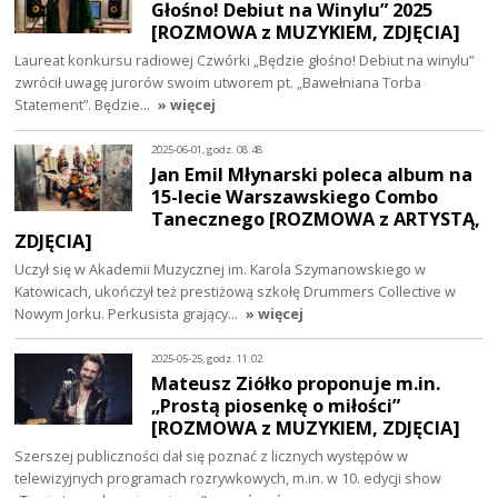
Głośno! Debiut na Winylu” 2025
[ROZMOWA z MUZYKIEM, ZDJĘCIA]
Laureat konkursu radiowej Czwórki „Będzie głośno! Debiut na winylu”
zwrócił uwagę jurorów swoim utworem pt. „Bawełniana Torba
Statement”. Będzie…
» więcej
2025-06-01, godz. 08:48
Jan Emil Młynarski poleca album na
15-lecie Warszawskiego Combo
Tanecznego [ROZMOWA z ARTYSTĄ,
ZDJĘCIA]
Uczył się w Akademii Muzycznej im. Karola Szymanowskiego w
Katowicach, ukończył też prestiżową szkołę Drummers Collective w
Nowym Jorku. Perkusista grający…
» więcej
2025-05-25, godz. 11:02
Mateusz Ziółko proponuje m.in.
„Prostą piosenkę o miłości”
[ROZMOWA z MUZYKIEM, ZDJĘCIA]
Szerszej publiczności dał się poznać z licznych występów w
telewizyjnych programach rozrywkowych, m.in. w 10. edycji show