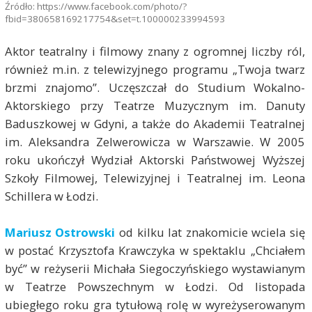
Źródło: https://www.facebook.com/photo/?
fbid=380658169217754&set=t.100000233994593
Aktor teatralny i filmowy znany z ogromnej liczby ról,
również m.in. z telewizyjnego programu „Twoja twarz
brzmi znajomo”. Uczęszczał do Studium Wokalno-
Aktorskiego przy Teatrze Muzycznym im. Danuty
Baduszkowej w Gdyni, a także do Akademii Teatralnej
im. Aleksandra Zelwerowicza w Warszawie. W 2005
roku ukończył Wydział Aktorski Państwowej Wyższej
Szkoły Filmowej, Telewizyjnej i Teatralnej im. Leona
Schillera w Łodzi.
Mariusz Ostrowski
od kilku lat znakomicie wciela się
w postać Krzysztofa Krawczyka w spektaklu „Chciałem
być” w reżyserii Michała Siegoczyńskiego wystawianym
w Teatrze Powszechnym w Łodzi. Od listopada
ubiegłego roku gra tytułową rolę w wyreżyserowanym