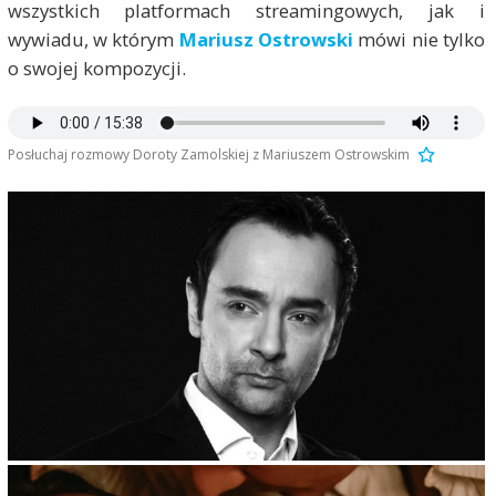
wszystkich platformach streamingowych, jak i
wywiadu, w którym
Mariusz Ostrowski
mówi nie tylko
o swojej kompozycji.
Posłuchaj rozmowy Doroty Zamolskiej z Mariuszem Ostrowskim