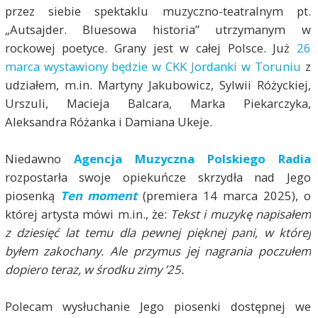
przez siebie spektaklu muzyczno-teatralnym pt.
„Autsajder. Bluesowa historia” utrzymanym w
rockowej poetyce. Grany jest w całej Polsce. Już
26
marca wystawiony będzie w CKK Jordanki w Toruniu
z
udziałem, m.in. Martyny Jakubowicz, Sylwii Różyckiej,
Urszuli, Macieja Balcara, Marka Piekarczyka,
Aleksandra Różanka i Damiana Ukeje.
Niedawno
Agencja Muzyczna Polskiego Radia
rozpostarła swoje opiekuńcze skrzydła nad Jego
piosenką
Ten moment
(premiera 14 marca 2025), o
której artysta mówi m.in., że:
Tekst i muzykę napisałem
z dziesięć lat temu dla pewnej pięknej pani, w której
byłem zakochany. Ale przymus jej nagrania poczułem
dopiero teraz, w środku zimy ’25.
Polecam wysłuchanie Jego piosenki dostępnej we