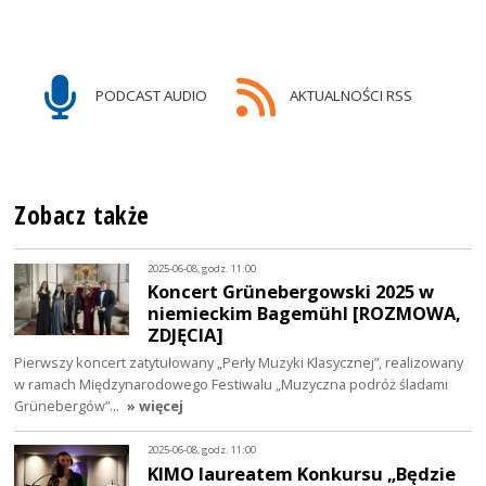
PODCAST AUDIO
AKTUALNOŚCI RSS
Zobacz także
2025-06-08, godz. 11:00
Koncert Grünebergowski 2025 w
niemieckim Bagemühl [ROZMOWA,
ZDJĘCIA]
Pierwszy koncert zatytułowany „Perły Muzyki Klasycznej”, realizowany
w ramach Międzynarodowego Festiwalu „Muzyczna podróż śladami
Grünebergów”…
» więcej
2025-06-08, godz. 11:00
KIMO laureatem Konkursu „Będzie