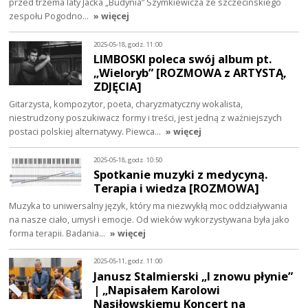
przed trzema laty Jacka „Budynia” Szymkiewicza ze szczecińskiego
zespołu Pogodno…
» więcej
2025-05-18, godz. 11:00
LIMBOSKI poleca swój album pt.
„Wieloryb” [ROZMOWA z ARTYSTĄ,
ZDJĘCIA]
Gitarzysta, kompozytor, poeta, charyzmatyczny wokalista,
niestrudzony poszukiwacz formy i treści, jest jedną z ważniejszych
postaci polskiej alternatywy. Piewca…
» więcej
2025-05-18, godz. 10:50
Spotkanie muzyki z medycyną.
Terapia i wiedza [ROZMOWA]
Muzyka to uniwersalny język, który ma niezwykłą moc oddziaływania
na nasze ciało, umysł i emocje. Od wieków wykorzystywana była jako
forma terapii. Badania…
» więcej
2025-05-11, godz. 11:00
Janusz Stalmierski „I znowu płynie”
| „Napisałem Karolowi
Nasiłowskiemu Koncert na