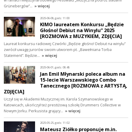
w ramach Międzynarodowego Festiwalu „Muzyczna podróż śladami
Grünebergów”…
» więcej
2025-06-08, godz. 11:00
KIMO laureatem Konkursu „Będzie
Głośno! Debiut na Winylu” 2025
[ROZMOWA z MUZYKIEM, ZDJĘCIA]
Laureat konkursu radiowej Czwórki „Będzie głośno! Debiut na winylu”
zwrócił uwagę jurorów swoim utworem pt. „Bawełniana Torba
Statement”. Będzie…
» więcej
2025-06-01, godz. 08:48
Jan Emil Młynarski poleca album na
15-lecie Warszawskiego Combo
Tanecznego [ROZMOWA z ARTYSTĄ,
ZDJĘCIA]
Uczył się w Akademii Muzycznej im. Karola Szymanowskiego w
Katowicach, ukończył też prestiżową szkołę Drummers Collective w
Nowym Jorku. Perkusista grający…
» więcej
2025-05-25, godz. 11:02
Mateusz Ziółko proponuje m.in.