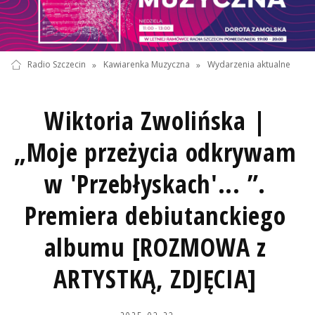
Radio Szczecin
»
Kawiarenka Muzyczna
»
Wydarzenia aktualne
Wiktoria Zwolińska |
„Moje przeżycia odkrywam
w 'Przebłyskach'... ”.
Premiera debiutanckiego
albumu [ROZMOWA z
ARTYSTKĄ, ZDJĘCIA]