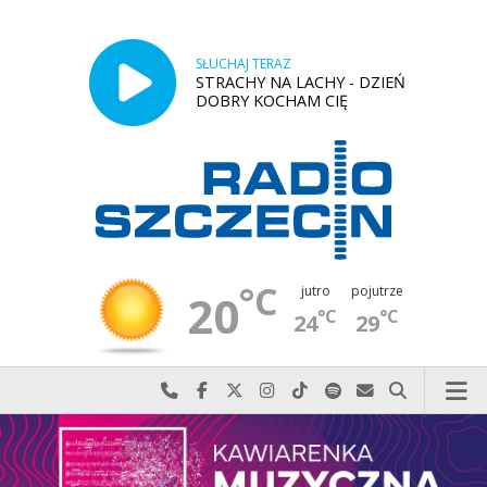
SŁUCHAJ TERAZ
STRACHY NA LACHY - DZIEŃ
DOBRY KOCHAM CIĘ
°C
jutro
pojutrze
20
°C
°C
24
29
Najlepiej po prostu do nas zadzwoń
Odwiedź nas na Facebook-u
Odwiedź nas na X
Odwiedź nas na Instagram-ie
Odwiedź nas na TikTok-u
Szukaj nas na Spotify
Wyślij do nas w
Szukaj