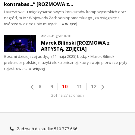
kontrabas...” [ROZMOWA z…
Laureat wielu międzynarodowych konkursów kompozytorskich oraz
nagród, m.in.: Wojewody Zachodniopomorskiego „za osiągnięcia
twórcze w dziedzinie muzyki”…
» więcej
2025-05-11, godz. 09:00
Marek Biliński [ROZMOWA z
ARTYSTĄ, ZDJĘCIA]
Gośćmi dzisiejszej audycji (11 maja 2025) będą: • Marek Biliński –
prekursor polskiej muzyki elektronicznej, który swoje pierwsze płyty
rejestrował…
» więcej
8
9
10
11
12
261 na 27 stronach
Zadzwoń do studia: 510 777 666