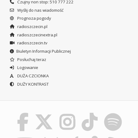
Czujny non stop: 510 777 222
Wyślij do nas wiadomość
Prognoza pogody
radioszczecin.pl
radioszczecinextra.pl
radioszczecin.tv
Biuletyn Informacji Publicznej
Posłuchaj teraz
Logowanie
DUŻA CZCIONKA
DUŻY KONTRAST