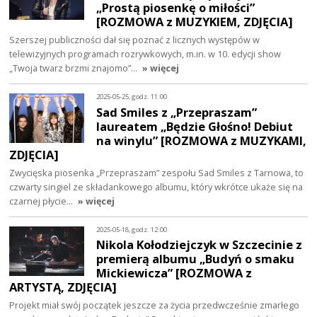
„Prostą piosenkę o miłości”
[ROZMOWA z MUZYKIEM, ZDJĘCIA]
Szerszej publiczności dał się poznać z licznych występów w
telewizyjnych programach rozrywkowych, m.in. w 10. edycji show
„Twoja twarz brzmi znajomo”…
» więcej
2025-05-25, godz. 11:00
Sad Smiles z „Przepraszam”
laureatem „Będzie Głośno! Debiut
na winylu” [ROZMOWA z MUZYKAMI,
ZDJĘCIA]
Zwycięska piosenka „Przepraszam” zespołu Sad Smiles z Tarnowa, to
czwarty singiel ze składankowego albumu, który wkrótce ukaże się na
czarnej płycie…
» więcej
2025-05-18, godz. 12:00
Nikola Kołodziejczyk w Szczecinie z
premierą albumu „Budyń o smaku
Mickiewicza” [ROZMOWA z
ARTYSTĄ, ZDJĘCIA]
Projekt miał swój początek jeszcze za życia przedwcześnie zmarłego