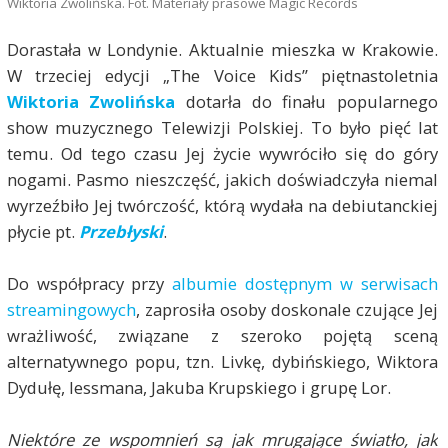
Wiktoria Zwolińska. Fot. Materiały prasowe Magic Records
Dorastała w Londynie. Aktualnie mieszka w Krakowie.
W trzeciej edycji „The Voice Kids” piętnastoletnia
Wiktoria Zwolińska
dotarła do finału popularnego
show muzycznego Telewizji Polskiej. To było pięć lat
temu. Od tego czasu Jej życie wywróciło się do góry
nogami. Pasmo nieszczęść, jakich doświadczyła niemal
wyrzeźbiło Jej twórczość, którą wydała na debiutanckiej
płycie pt.
Przebłyski
.
Do współpracy przy
albumie dostępnym w serwisach
streamingowych
, zaprosiła osoby doskonale czujące Jej
wrażliwość, związane z szeroko pojętą sceną
alternatywnego popu, tzn. Livkę, dybińskiego, Wiktora
Dydułę, lessmana, Jakuba Krupskiego i grupę Lor.
Niektóre ze wspomnień są jak mrugające światło, jak