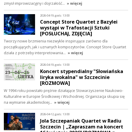
zmysł improwizacyjny i dojrzałość…
» więcej
2026-04-19, godz. 13:00
Concept Store Quartet z Bazylei
wystąpi w Trafostacji Sztuki
[POSŁUCHAJ, ZDJĘCIA]
Tworzy nowe brzmienia niezwykle inspirujące zarówno dla
początkujących, jak i uznanych kompozytorów. Concept Store Quartet
działa z potrzeby interpretowania…
» więcej
2026-04-19, godz. 13:00
Koncert stypendialny "Słowiańska
liryka wokalna" w Szczecinie
[ROZMOWA]
W 1994 roku powstało prężnie działające Stowarzyszenie Naukowo-
Kulturalne w Europie Środkowej i Wschodniej. Organizacja skupia się
na wymianie akademickiej…
» więcej
2026-04-12, godz. 13:00
Jola Szczepaniak Quartet w Radiu
Szczecin | „Zapraszam na koncert