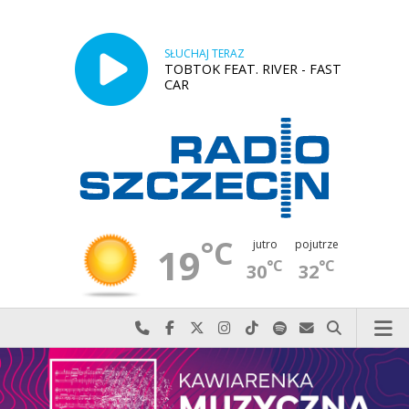
SŁUCHAJ TERAZ
TOBTOK FEAT. RIVER - FAST
CAR
°C
jutro
pojutrze
19
°C
°C
30
32
Najlepiej po prostu do nas zadzwoń
Odwiedź nas na Facebook-u
Odwiedź nas na X
Odwiedź nas na Instagram-ie
Odwiedź nas na TikTok-u
Szukaj nas na Spotify
Wyślij do nas w
Szukaj