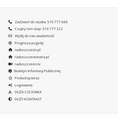
Zadzwoń do studia: 510 777 666
Czujny non stop: 510 777 222
Wyślij do nas wiadomość
Prognoza pogody
radioszczecin.pl
radioszczecinextra.pl
radioszczecin.tv
Biuletyn Informacji Publicznej
Posłuchaj teraz
Logowanie
DUŻA CZCIONKA
DUŻY KONTRAST