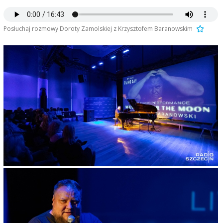
Posłuchaj rozmowy Doroty Zamolskiej z Krzysztofem Baranowskim