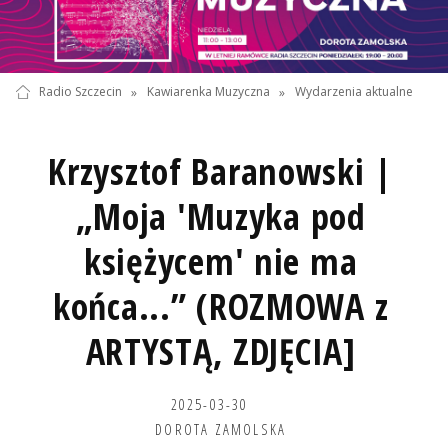
Radio Szczecin
»
Kawiarenka Muzyczna
»
Wydarzenia aktualne
Krzysztof Baranowski |
„Moja 'Muzyka pod
księżycem' nie ma
końca...” (ROZMOWA z
ARTYSTĄ, ZDJĘCIA]
2025-03-30
DOROTA ZAMOLSKA