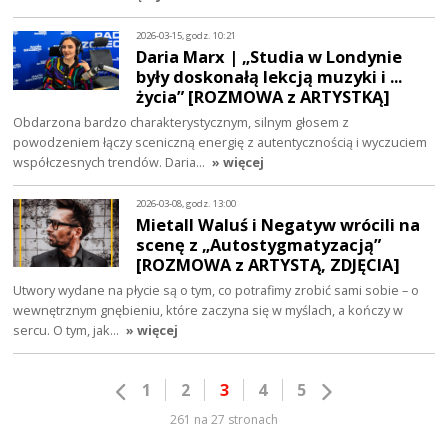
2026-03-15, godz. 10:21
Daria Marx | „Studia w Londynie
były doskonałą lekcją muzyki i ...
życia” [ROZMOWA z ARTYSTKĄ]
Obdarzona bardzo charakterystycznym, silnym głosem z
powodzeniem łączy sceniczną energię z autentycznością i wyczuciem
współczesnych trendów. Daria…
» więcej
2026-03-08, godz. 13:00
Mietall Waluś i Negatyw wrócili na
scenę z „Autostygmatyzacją”
[ROZMOWA z ARTYSTĄ, ZDJĘCIA]
Utwory wydane na płycie są o tym, co potrafimy zrobić sami sobie – o
wewnętrznym gnębieniu, które zaczyna się w myślach, a kończy w
sercu. O tym, jak…
» więcej
1
2
3
4
5
261 na 27 stronach