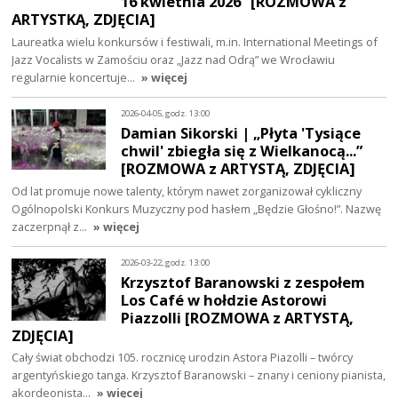
16 kwietnia 2026” [ROZMOWA z
ARTYSTKĄ, ZDJĘCIA]
Laureatka wielu konkursów i festiwali, m.in. International Meetings of
Jazz Vocalists w Zamościu oraz „Jazz nad Odrą” we Wrocławiu
regularnie koncertuje…
» więcej
2026-04-05, godz. 13:00
Damian Sikorski | „Płyta 'Tysiące
chwil' zbiegła się z Wielkanocą...”
[ROZMOWA z ARTYSTĄ, ZDJĘCIA]
Od lat promuje nowe talenty, którym nawet zorganizował cykliczny
Ogólnopolski Konkurs Muzyczny pod hasłem „Będzie Głośno!”. Nazwę
zaczerpnął z…
» więcej
2026-03-22, godz. 13:00
Krzysztof Baranowski z zespołem
Los Café w hołdzie Astorowi
Piazzolli [ROZMOWA z ARTYSTĄ,
ZDJĘCIA]
Cały świat obchodzi 105. rocznicę urodzin Astora Piazolli – twórcy
argentyńskiego tanga. Krzysztof Baranowski – znany i ceniony pianista,
akordeonista…
» więcej