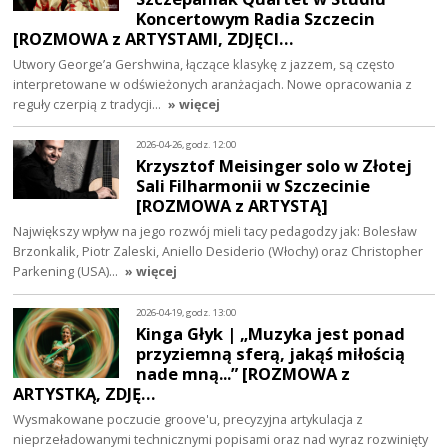
Koncertowym Radia Szczecin
[ROZMOWA z ARTYSTAMI, ZDJĘCI…
Utwory George’a Gershwina, łączące klasykę z jazzem, są często
interpretowane w odświeżonych aranżacjach. Nowe opracowania z
reguły czerpią z tradycji…
» więcej
2026-04-26, godz. 12:00
Krzysztof Meisinger solo w Złotej
Sali Filharmonii w Szczecinie
[ROZMOWA z ARTYSTĄ]
Największy wpływ na jego rozwój mieli tacy pedagodzy jak: Bolesław
Brzonkalik, Piotr Zaleski, Aniello Desiderio (Włochy) oraz Christopher
Parkening (USA)…
» więcej
2026-04-19, godz. 13:00
Kinga Głyk | „Muzyka jest ponad
przyziemną sferą, jakąś miłością
nade mną...” [ROZMOWA z
ARTYSTKĄ, ZDJĘ…
Wysmakowane poczucie groove'u, precyzyjna artykulacja z
nieprzeładowanymi technicznymi popisami oraz nad wyraz rozwinięty