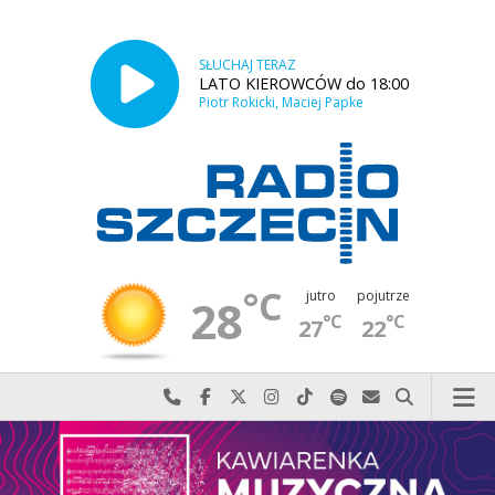
SŁUCHAJ TERAZ
LATO KIEROWCÓW do 18:00
Piotr Rokicki, Maciej Papke
°C
jutro
pojutrze
28
°C
°C
27
22
Najlepiej po prostu do nas zadzwoń
Odwiedź nas na Facebook-u
Odwiedź nas na X
Odwiedź nas na Instagram-ie
Odwiedź nas na TikTok-u
Szukaj nas na Spotify
Wyślij do nas w
Szukaj