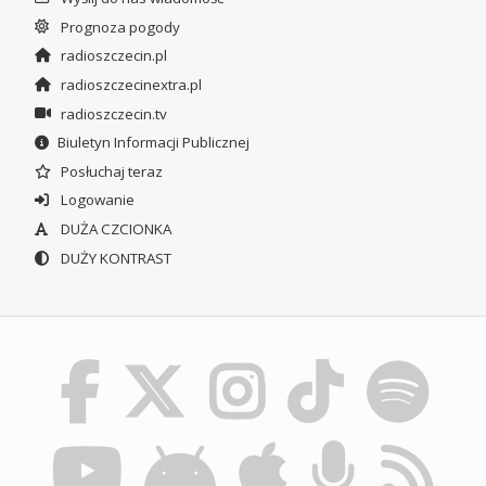
Prognoza pogody
radioszczecin.pl
radioszczecinextra.pl
radioszczecin.tv
Biuletyn Informacji Publicznej
Posłuchaj teraz
Logowanie
DUŻA CZCIONKA
DUŻY KONTRAST