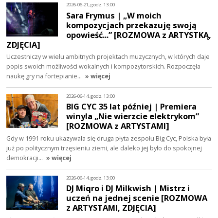
2026-06-21, godz. 13:00
Sara Frymus | „W moich
kompozycjach przekazuję swoją
opowieść...” [ROZMOWA z ARTYSTKĄ,
ZDJĘCIA]
Uczestniczy w wielu ambitnych projektach muzycznych, w których daje
popis swoich możliwości wokalnych i kompozytorskich. Rozpoczęła
naukę gry na fortepianie…
» więcej
2026-06-14, godz. 13:00
BIG CYC 35 lat później | Premiera
winyla „Nie wierzcie elektrykom”
[ROZMOWA z ARTYSTAMI]
Gdy w 1991 roku ukazywała się druga płyta zespołu Big Cyc, Polska była
już po politycznym trzęsieniu ziemi, ale daleko jej było do spokojnej
demokracji…
» więcej
2026-06-14, godz. 13:00
DJ Miqro i DJ Milkwish | Mistrz i
uczeń na jednej scenie [ROZMOWA
z ARTYSTAMI, ZDJĘCIA]