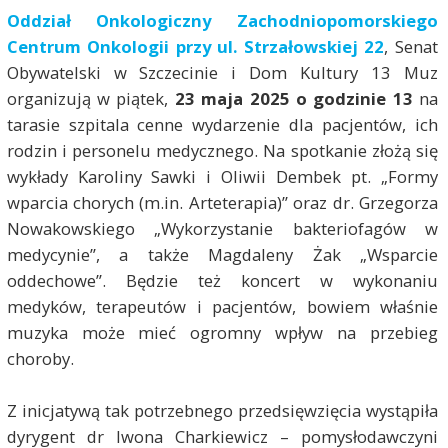
Oddział Onkologiczny Zachodniopomorskiego
Centrum Onkologii przy ul. Strzałowskiej 22
, Senat
Obywatelski w Szczecinie i Dom Kultury 13 Muz
organizują w piątek,
23 maja 2025 o godzinie 13
na
tarasie szpitala cenne wydarzenie dla pacjentów, ich
rodzin i personelu medycznego. Na spotkanie złożą się
wykłady Karoliny Sawki i Oliwii Dembek pt. „Formy
wparcia chorych (m.in. Arteterapia)” oraz dr. Grzegorza
Nowakowskiego „Wykorzystanie bakteriofagów w
medycynie”, a także Magdaleny Żak „Wsparcie
oddechowe”. Będzie też koncert w wykonaniu
medyków, terapeutów i pacjentów, bowiem właśnie
muzyka może mieć ogromny wpływ na przebieg
choroby.
Z inicjatywą tak potrzebnego przedsięwzięcia wystąpiła
dyrygent dr Iwona Charkiewicz – pomysłodawczyni