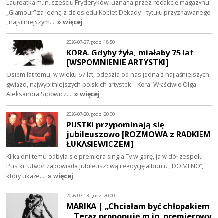
Laureatka m.in. sześciu Fryderyków, uznana przez redakcję magazynu
„Glamour” za jedną z dziesięciu Kobiet Dekady – tytułu przyznawanego
„najsilniejszym…
» więcej
2026-07-27, godz. 18:50
KORA. Gdyby żyła, miałaby 75 lat
[WSPOMNIENIE ARTYSTKI]
Osiem lat temu, w wieku 67 lat, odeszła od nas jedna z najjaśniejszych
gwiazd, najwybitniejszych polskich artystek – Kora. Właściwie Olga
Aleksandra Sipowicz…
» więcej
2026-07-20, godz. 20:00
PUSTKI przypominają się
jubileuszowo [ROZMOWA z RADKIEM
ŁUKASIEWICZEM]
Kilka dni temu odbyła się premiera singla Ty w górę, ja w dół zespołu
Pustki. Utwór zapowiada jubileuszową reedycję albumu „DO MI NO”,
który ukaże…
» więcej
2026-07-13, godz. 20:00
MARIKA | „Chciałam być chłopakiem
... Teraz proponuję m.in. premierowy