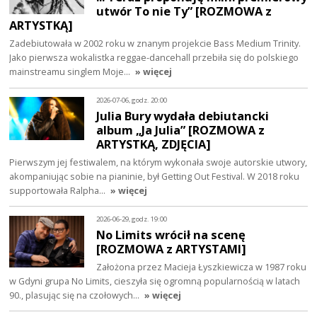
utwór To nie Ty” [ROZMOWA z
ARTYSTKĄ]
Zadebiutowała w 2002 roku w znanym projekcie Bass Medium Trinity.
Jako pierwsza wokalistka reggae-dancehall przebiła się do polskiego
mainstreamu singlem Moje…
» więcej
2026-07-06, godz. 20:00
Julia Bury wydała debiutancki
album „Ja Julia” [ROZMOWA z
ARTYSTKĄ, ZDJĘCIA]
Pierwszym jej festiwalem, na którym wykonała swoje autorskie utwory,
akompaniując sobie na pianinie, był Getting Out Festival. W 2018 roku
supportowała Ralpha…
» więcej
2026-06-29, godz. 19:00
No Limits wrócił na scenę
[ROZMOWA z ARTYSTAMI]
Założona przez Macieja Łyszkiewicza w 1987 roku
w Gdyni grupa No Limits, cieszyła się ogromną popularnością w latach
90., plasując się na czołowych…
» więcej