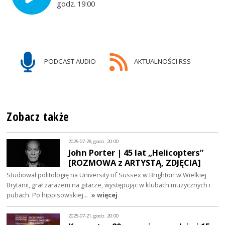
godz. 19:00
PODCAST AUDIO
AKTUALNOŚCI RSS
Zobacz także
2025-07-28, godz. 20:00
John Porter | 45 lat „Helicopters”
[ROZMOWA z ARTYSTĄ, ZDJĘCIA]
Studiował politologię na University of Sussex w Brighton w Wielkiej
Brytanii, grał zarazem na gitarze, występując w klubach muzycznych i
pubach. Po hippisowskiej…
» więcej
2025-07-21, godz. 20:00