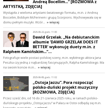
Andreą Bocellim...” [ROZMOWA z
ARTYSTKĄ, ZDJĘCIA]
Wystąpiła z wieloma artystami światowego formatu, m.in. z Andreą
Boccelim, Bobbym McFerinem i grupą Scorpions. Wychowywała się w
domu pełnym muzyki. Wzór…
» więcej
2025-06-22, godz. 11:00
Dawid Grzelak. „Na debiutanckim
albumie 'DAWID GRZELAK DOES IT
BETTER' wykonuję duety m.in. z
Ralphem Kamińskim...”…
Fotografuje wiele postaci polskiej sceny, m.in. wybitnego aktora Jana
Peszka czy jedną z najbardziej fascynujących, Ralpha Kamińskiego. Ma
na swoim koncie m.in…
» więcej
2025-06-08, godz. 11:02
„Ostoja Jazzu”. Pora rozpocząć
polsko-duński projekt muzyczny
[ROZMOWA, ZDJĘCIA]
Przez sześć dni, od 16 do 21 czerwca 2025 roku, w ramach polsko-
duńskiego projektu „Ostoja Jazzu” w Pałacu w Ostoi odbędą się m.in.
koncerty, warsztaty…
» więcej