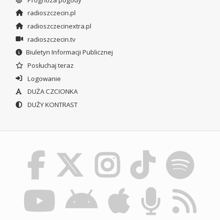
radioszczecin.pl
radioszczecinextra.pl
radioszczecin.tv
Biuletyn Informacji Publicznej
Posłuchaj teraz
Logowanie
DUŻA CZCIONKA
DUŻY KONTRAST