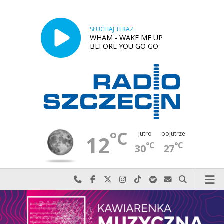
SŁUCHAJ TERAZ
WHAM - WAKE ME UP
BEFORE YOU GO GO
°C
jutro
pojutrze
12
°C
°C
30
27
Najlepiej po prostu do nas zadzwoń
Odwiedź nas na Facebook-u
Odwiedź nas na X
Odwiedź nas na Instagram-ie
Odwiedź nas na TikTok-u
Szukaj nas na Spotify
Wyślij do nas w
Szukaj