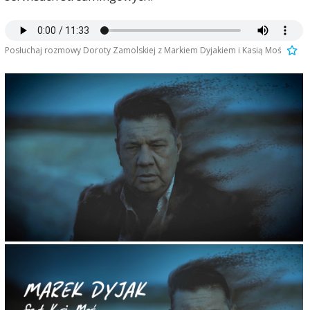
Posłuchaj rozmowy Doroty Zamolskiej z Markiem Dyjakiem i Kasią Moś