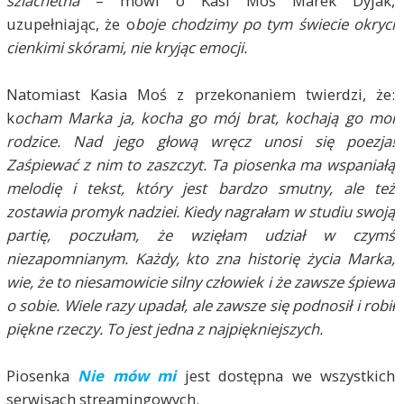
szlachetna
– mówi o Kasi Moś Marek Dyjak,
uzupełniając, że o
boje chodzimy po tym świecie okryci
cienkimi skórami, nie kryjąc emocji.
Natomiast Kasia Moś z przekonaniem twierdzi, że:
k
ocham Marka ja, kocha go mój brat, kochają go moi
rodzice. Nad jego głową wręcz unosi się poezja!
Zaśpiewać z nim to zaszczyt. Ta piosenka ma wspaniałą
melodię i tekst, który jest bardzo smutny, ale też
zostawia promyk nadziei. Kiedy nagrałam w studiu swoją
partię, poczułam, że wzięłam udział w czymś
niezapomnianym. Każdy, kto zna historię życia Marka,
wie, że to niesamowicie silny człowiek i że zawsze śpiewa
o sobie. Wiele razy upadał, ale zawsze się podnosił i robił
piękne rzeczy. To jest jedna z najpiękniejszych.
Piosenka
Nie mów mi
jest dostępna we wszystkich
serwisach streamingowych.