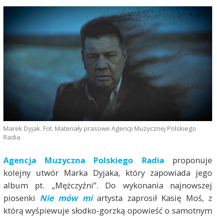
Marek Dyjak. Fot. Materiały prasowe Agencji Muzycznej Polskiego
Radia
Agencja Muzyczna Polskiego Radia
proponuje
kolejny utwór Marka Dyjaka, który zapowiada jego
album pt. „Mężczyźni”. Do wykonania najnowszej
piosenki
Nie mów mi
artysta zaprosił Kasię Moś, z
którą wyśpiewuje słodko-gorzką opowieść o samotnym