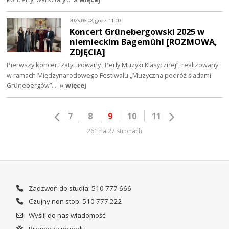
2025-06-08, godz. 11:00
Koncert Grünebergowski 2025 w
niemieckim Bagemühl [ROZMOWA,
ZDJĘCIA]
Pierwszy koncert zatytułowany „Perły Muzyki Klasycznej”, realizowany
w ramach Międzynarodowego Festiwalu „Muzyczna podróż śladami
Grünebergów”…
» więcej
7
8
9
10
11
261 na 27 stronach
Zadzwoń do studia: 510 777 666
Czujny non stop: 510 777 222
Wyślij do nas wiadomość
Prognoza pogody