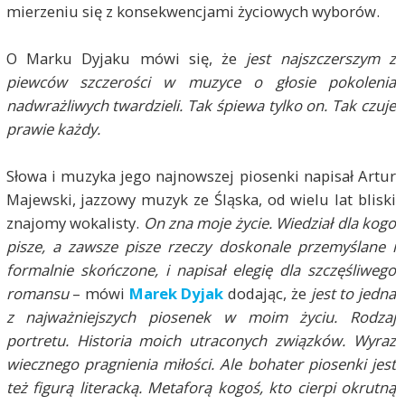
mierzeniu się z konsekwencjami życiowych wyborów.
O Marku Dyjaku mówi się, że
jest najszczerszym z
piewców szczerości w muzyce o głosie pokolenia
nadwrażliwych twardzieli. Tak śpiewa tylko on. Tak czuje
prawie każdy.
Słowa i muzyka jego najnowszej piosenki napisał Artur
Majewski, jazzowy muzyk ze Śląska, od wielu lat bliski
znajomy wokalisty.
On zna moje życie. Wiedział dla kogo
pisze, a zawsze pisze rzeczy doskonale przemyślane i
formalnie skończone, i napisał elegię dla szczęśliwego
romansu
– mówi
Marek Dyjak
dodając, że
jest to jedna
z najważniejszych piosenek w moim życiu. Rodzaj
portretu. Historia moich utraconych związków. Wyraz
wiecznego pragnienia miłości. Ale bohater piosenki jest
też figurą literacką. Metaforą kogoś, kto cierpi okrutną