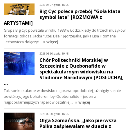
2025-07-07, godz. 18:55
Big Cyc poleca przebój "Goła klata
symbol lata" [ROZMOWA z
ARTYSTAMI]
Grupa Big Cyc powstała w roku 1988 w Łodzi, kiedy do trzech muzyków
formacji Rokosz, Jacka "Dżej Dżej" Jędrzejaka, Jarka Lisa i Romana
Lechowicza dołączył…
» więcej
2025-06-30, godz. 19:45
Chór Politechniki Morskiej w
Szczecinie z Quebonafide w
spektakularnym widowisku na
Stadionie Narodowym [POSŁUCHAJ,
…
Tak spektakularne widowisko najprawdopodobniej już nigdy się nie
powtórzy. Jego bohaterem był Quebonafide – jeden z
najpopularniejszych raperów ostatniej…
» więcej
2025-06-30, godz. 18:58
Olga Szomańska. „Jako pierwsza
Polka zaśpiewałam w duecie z