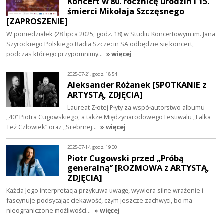
Koncert w 80. rocznicę urodzin i 15.
śmierci Mikołaja Szczęsnego
[ZAPROSZENIE]
W poniedziałek (28 lipca 2025, godz. 18) w Studiu Koncertowym im. Jana
Szyrockiego Polskiego Radia Szczecin SA odbędzie się koncert,
podczas którego przypomnimy…
» więcej
2025-07-21, godz. 18:54
Aleksander Różanek [SPOTKANIE z
ARTYSTĄ, ZDJĘCIA]
Laureat Złotej Płyty za współautorstwo albumu
„40” Piotra Cugowskiego, a także Międzynarodowego Festiwalu „Lalka
Też Człowiek” oraz „Srebrnej…
» więcej
2025-07-14, godz. 19:00
Piotr Cugowski przed „Próbą
generalną” [ROZMOWA z ARTYSTĄ,
ZDJĘCIA]
Każda Jego interpretacja przykuwa uwagę, wywiera silne wrażenie i
fascynuje podsycając ciekawość, czym jeszcze zachwyci, bo ma
nieograniczone możliwości…
» więcej