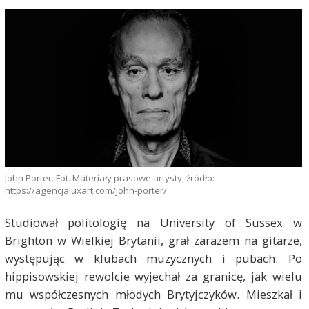
John Porter. Fot. Materiały prasowe artysty, źródło:
https://agencjaluxart.com/john-porter/
Studiował politologię na University of Sussex w
Brighton w Wielkiej Brytanii, grał zarazem na gitarze,
występując w klubach muzycznych i pubach. Po
hippisowskiej rewolcie wyjechał za granicę, jak wielu
mu współczesnych młodych Brytyjczyków. Mieszkał i