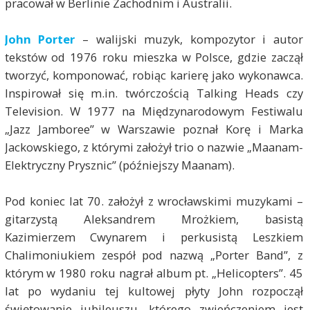
pracował w Berlinie Zachodnim i Australii.
John Porter
– walijski muzyk, kompozytor i autor
tekstów od 1976 roku mieszka w Polsce, gdzie zaczął
tworzyć, komponować, robiąc karierę jako wykonawca.
Inspirował się m.in. twórczością Talking Heads czy
Television. W 1977 na Międzynarodowym Festiwalu
„Jazz Jamboree” w Warszawie poznał Korę i Marka
Jackowskiego, z którymi założył trio o nazwie „Maanam-
Elektryczny Prysznic” (późniejszy Maanam).
Pod koniec lat 70. założył z wrocławskimi muzykami –
gitarzystą Aleksandrem Mrożkiem, basistą
Kazimierzem Cwynarem i perkusistą Leszkiem
Chalimoniukiem zespół pod nazwą „Porter Band”, z
którym w 1980 roku nagrał album pt. „Helicopters”. 45
lat po wydaniu tej kultowej płyty John rozpoczął
świętowanie jubileuszu, którego zwieńczeniem jest