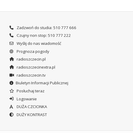
Zadzwoń do studia: 510 777 666
Czujny non stop: 510 777 222
Wyślij do nas wiadomość
Prognoza pogody
radioszczecin.pl
radioszczecinextra.pl
radioszczecin.tv
Biuletyn Informacji Publicznej
Posłuchaj teraz
Logowanie
DUŻA CZCIONKA
DUŻY KONTRAST