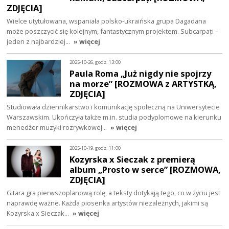
ZDJĘCIA]
Wielce utytułowana, wspaniała polsko-ukraińska grupa Dagadana
może poszczycić się kolejnym, fantastycznym projektem. Subcarpați –
jeden z najbardziej…
» więcej
2025-10-26, godz. 13:00
Paula Roma „Już nigdy nie spojrzy
na morze” [ROZMOWA z ARTYSTKĄ,
ZDJĘCIA]
Studiowała dziennikarstwo i komunikację społeczną na Uniwersytecie
Warszawskim. Ukończyła także m.in. studia podyplomowe na kierunku
menedżer muzyki rozrywkowej…
» więcej
2025-10-19, godz. 11:00
Kozyrska x Sieczak z premierą
album „Prosto w serce” [ROZMOWA,
ZDJĘCIA]
Gitara gra pierwszoplanową rolę, a teksty dotykają tego, co w życiu jest
naprawdę ważne. Każda piosenka artystów niezależnych, jakimi są
Kozyrska x Sieczak…
» więcej