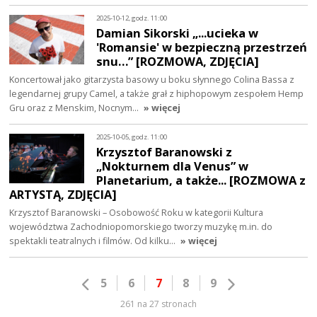
2025-10-12, godz. 11:00
Damian Sikorski „...ucieka w
'Romansie' w bezpieczną przestrzeń
snu…” [ROZMOWA, ZDJĘCIA]
Koncertował jako gitarzysta basowy u boku słynnego Colina Bassa z
legendarnej grupy Camel, a także grał z hiphopowym zespołem Hemp
Gru oraz z Menskim, Nocnym…
» więcej
2025-10-05, godz. 11:00
Krzysztof Baranowski z
„Nokturnem dla Venus” w
Planetarium, a także... [ROZMOWA z
ARTYSTĄ, ZDJĘCIA]
Krzysztof Baranowski – Osobowość Roku w kategorii Kultura
województwa Zachodniopomorskiego tworzy muzykę m.in. do
spektakli teatralnych i filmów. Od kilku…
» więcej
5
6
7
8
9
261 na 27 stronach