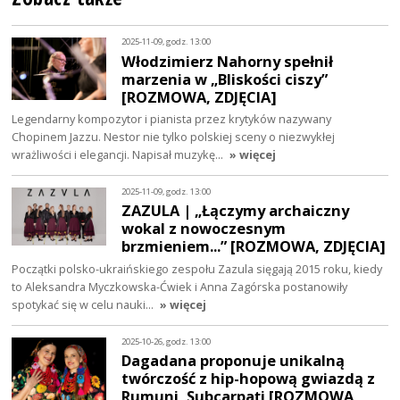
2025-11-09, godz. 13:00
Włodzimierz Nahorny spełnił
marzenia w „Bliskości ciszy”
[ROZMOWA, ZDJĘCIA]
Legendarny kompozytor i pianista przez krytyków nazywany
Chopinem Jazzu. Nestor nie tylko polskiej sceny o niezwykłej
wrażliwości i elegancji. Napisał muzykę…
» więcej
2025-11-09, godz. 13:00
ZAZULA | „Łączymy archaiczny
wokal z nowoczesnym
brzmieniem...” [ROZMOWA, ZDJĘCIA]
Początki polsko-ukraińskiego zespołu Zazula sięgają 2015 roku, kiedy
to Aleksandra Myczkowska-Ćwiek i Anna Zagórska postanowiły
spotykać się w celu nauki…
» więcej
2025-10-26, godz. 13:00
Dagadana proponuje unikalną
twórczość z hip-hopową gwiazdą z
Rumuni, Subcarpați [ROZMOWA,