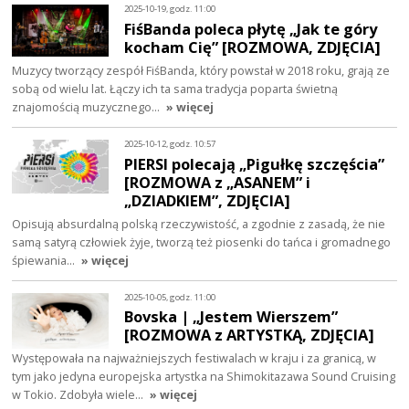
2025-10-19, godz. 11:00
FiśBanda poleca płytę „Jak te góry
kocham Cię” [ROZMOWA, ZDJĘCIA]
Muzycy tworzący zespół FiśBanda, który powstał w 2018 roku, grają ze
sobą od wielu lat. Łączy ich ta sama tradycja poparta świetną
znajomością muzycznego…
» więcej
2025-10-12, godz. 10:57
PIERSI polecają „Pigułkę szczęścia”
[ROZMOWA z „ASANEM” i
„DZIADKIEM”, ZDJĘCIA]
Opisują absurdalną polską rzeczywistość, a zgodnie z zasadą, że nie
samą satyrą człowiek żyje, tworzą też piosenki do tańca i gromadnego
śpiewania…
» więcej
2025-10-05, godz. 11:00
Bovska | „Jestem Wierszem”
[ROZMOWA z ARTYSTKĄ, ZDJĘCIA]
Występowała na najważniejszych festiwalach w kraju i za granicą, w
tym jako jedyna europejska artystka na Shimokitazawa Sound Cruising
w Tokio. Zdobyła wiele…
» więcej