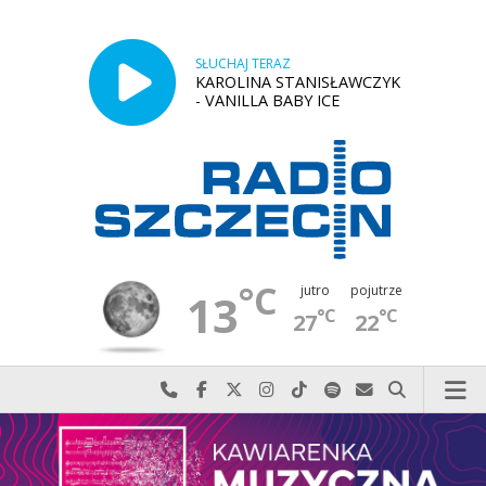
SŁUCHAJ TERAZ
KAROLINA STANISŁAWCZYK
- VANILLA BABY ICE
°C
jutro
pojutrze
13
°C
°C
27
22
Najlepiej po prostu do nas zadzwoń
Odwiedź nas na Facebook-u
Odwiedź nas na X
Odwiedź nas na Instagram-ie
Odwiedź nas na TikTok-u
Szukaj nas na Spotify
Wyślij do nas w
Szukaj