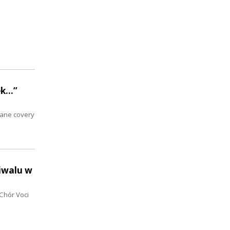
...”
nane covery
iwalu w
 Chór Voci