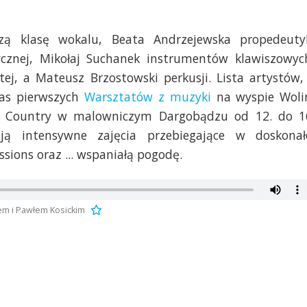
zą klasę wokalu, Beata Andrzejewska propedeuty
sycznej, Mikołaj Suchanek instrumentów klawiszowyc
tej, a Mateusz Brzostowski perkusji. Lista artystów,
as pierwszych
Warsztatów z muzyki
na wyspie Woli
io Country w malowniczym Dargobądzu od 12. do 1
ają intensywne zajęcia przebiegające w doskonał
sions oraz ... wspaniałą pogodę.
em i Pawłem Kosickim