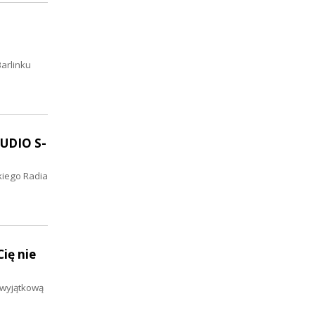
arlinku
TUDIO S-
kiego Radia
ię nie
ł wyjątkową