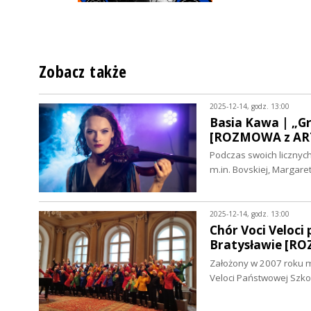
Zobacz także
2025-12-14, godz. 13:00
Basia Kawa | „Gr
[ROZMOWA z ART
Podczas swoich licznych
m.in. Bovskiej, Margare
2025-12-14, godz. 13:00
Chór Voci Veloci
Bratysławie [R
Założony w 2007 roku mo
Veloci Państwowej Szko