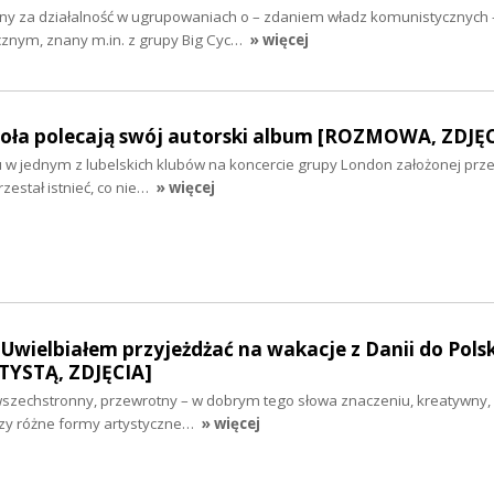
ny za działalność w ugrupowaniach o – zdaniem władz komunistycznych 
cznym, znany m.in. z grupy Big Cyc…
» więcej
ioła polecają swój autorski album [ROZMOWA, ZDJĘC
u w jednym z lubelskich klubów na koncercie grupy London założonej prz
zestał istnieć, co nie…
» więcej
Uwielbiałem przyjeżdżać na wakacje z Danii do Polski
YSTĄ, ZDJĘCIA]
 wszechstronny, przewrotny – w dobrym tego słowa znaczeniu, kreatywny,
ączy różne formy artystyczne…
» więcej