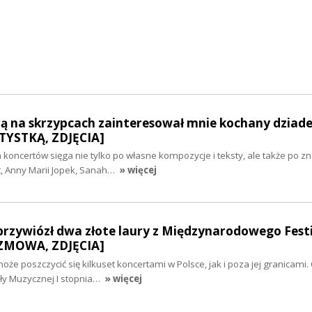
ą na skrzypcach zainteresował mnie kochany dziadek
YSTKĄ, ZDJĘCIA]
 koncertów sięga nie tylko po własne kompozycje i teksty, ale także po z
t, Anny Marii Jopek, Sanah…
» więcej
 przywiózł dwa złote laury z Międzynarodowego Fest
OZMOWA, ZDJĘCIA]
że poszczycić się kilkuset koncertami w Polsce, jak i poza jej granicami.
ły Muzycznej I stopnia…
» więcej