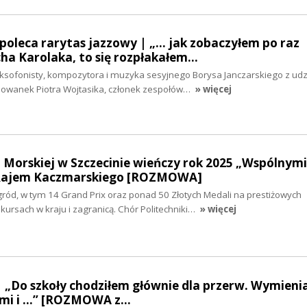
poleca rarytas jazzowy | „... jak zobaczyłem po raz
ha Karolaka, to się rozpłakałem…
sofonisty, kompozytora i muzyka sesyjnego Borysa Janczarskiego z ud
howanek Piotra Wojtasika, członek zespołów…
» więcej
i Morskiej w Szczecinie wieńczy rok 2025 „Wspólnymi
 Rajem Kaczmarskiego [ROZMOWA]
ród, w tym 14 Grand Prix oraz ponad 50 Złotych Medali na prestiżowych
rsach w kraju i zagranicą. Chór Politechniki…
» więcej
| „Do szkoły chodziłem głównie dla przerw. Wymieni
mi i ...” [ROZMOWA z…