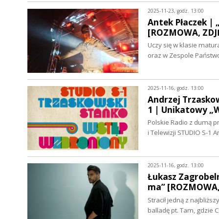
2025-11-23, godz. 13:00
Antek Płaczek | 
[ROZMOWA, ZDJĘ
Uczy się w klasie matur
oraz w Zespole Państ
2025-11-16, godz. 13:00
Andrzej Trzaskow
1 | Unikatowy 
Polskie Radio z dumą p
i Telewizji STUDIO S-1
2025-11-16, godz. 13:00
Łukasz Zagrobeln
ma” [ROZMOWA, 
Stracił jedną z najbliż
balladę pt. Tam, gdzie 