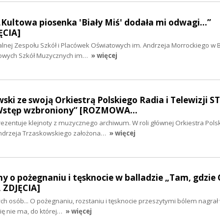
„Kultowa piosenka 'Biały Miś' dodała mi odwagi…”
CIA]
alnej Zespołu Szkół i Placówek Oświatowych im. Andrzeja Morrockiego w B
wowych Szkół Muzycznych im…
» więcej
ski ze swoją Orkiestrą Polskiego Radia i Telewizji S
„Wstęp wzbroniony” [ROZMOWA…
rezentuje klejnoty z muzycznego archiwum. W roli głównej Orkiestra Pols
 Andrzeja Trzaskowskiego założona…
» więcej
y o pożegnaniu i tęsknocie w balladzie „Tam, gdzie C
ZDJĘCIA]
szych osób... O pożegnaniu, rozstaniu i tęsknocie przeszytymi bólem nagra
Cię nie ma, do której…
» więcej