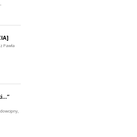
–
IA]
ez Pawła
...”
 dowcipny,