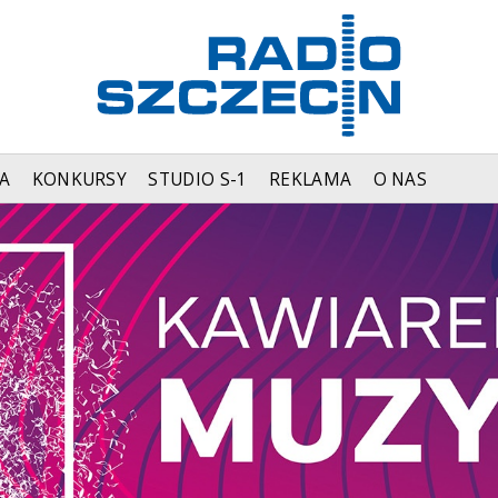
A
KONKURSY
STUDIO S-1
REKLAMA
O NAS