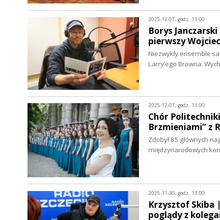
2025-12-07, godz. 13:00
Borys Janczarski 
pierwszy Wojciec
Niezwykły ensemble sak
Larry’ego Browna. Wyc
2025-12-07, godz. 13:00
Chór Politechnik
Brzmieniami” z
Zdobył 85 głównych nag
międzynarodowych konku
2025-11-30, godz. 13:00
Krzysztof Skiba 
poglądy z kolega