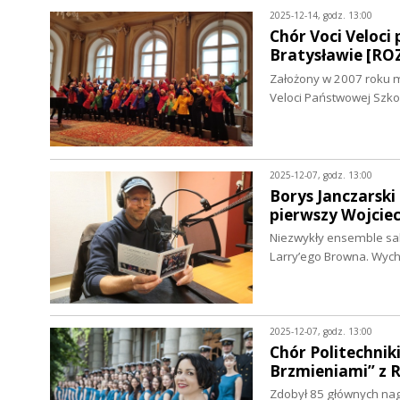
2025-12-14, godz. 13:00
Chór Voci Veloci
Bratysławie [R
Założony w 2007 roku mo
Veloci Państwowej Szko
2025-12-07, godz. 13:00
Borys Janczarski 
pierwszy Wojciec
Niezwykły ensemble sak
Larry’ego Browna. Wyc
2025-12-07, godz. 13:00
Chór Politechnik
Brzmieniami” z
Zdobył 85 głównych nag