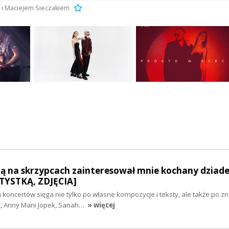
 i Maciejem Sieczakiem
ą na skrzypcach zainteresował mnie kochany dziadek
YSTKĄ, ZDJĘCIA]
 koncertów sięga nie tylko po własne kompozycje i teksty, ale także po z
t, Anny Marii Jopek, Sanah…
» więcej