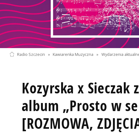
Radio Szczecin
»
Kawiarenka Muzyczna
»
Wydarzenia aktualn
Kozyrska x Sieczak 
album „Prosto w se
[ROZMOWA, ZDJĘCI