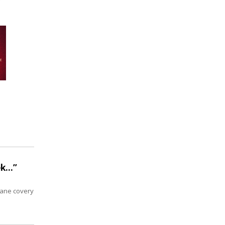
...”
nane covery