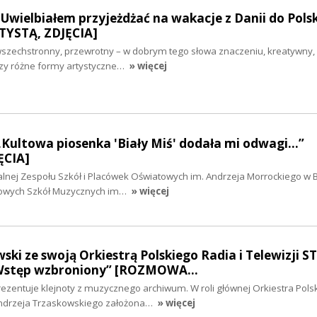
Uwielbiałem przyjeżdżać na wakacje z Danii do Polski
YSTĄ, ZDJĘCIA]
 wszechstronny, przewrotny – w dobrym tego słowa znaczeniu, kreatywny,
ączy różne formy artystyczne…
» więcej
„Kultowa piosenka 'Biały Miś' dodała mi odwagi…”
CIA]
alnej Zespołu Szkół i Placówek Oświatowych im. Andrzeja Morrockiego w B
wowych Szkół Muzycznych im…
» więcej
ski ze swoją Orkiestrą Polskiego Radia i Telewizji S
„Wstęp wzbroniony” [ROZMOWA…
rezentuje klejnoty z muzycznego archiwum. W roli głównej Orkiestra Pols
 Andrzeja Trzaskowskiego założona…
» więcej