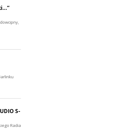
...”
 dowcipny,
arlinku
TUDIO S-
kiego Radia