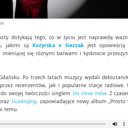
ski
ksty dotykają tego, co w życiu jest naprawdę ważn
h, jakimi są
Kozyrska x Sieczak
jest opowieścią
i mieniącej się różnymi barwami i tęsknocie przeszyt
Gdańsku. Po trzech latach muzycy wydali debiutanc
rzez recenzentów, jak i popularne stacje radiowe.
 do swojej twórczości singlem
Do mnie mów
. Z czas
oraz
Ucieknijmy
, zapowiadające nowy album „Prosto
ni temu.