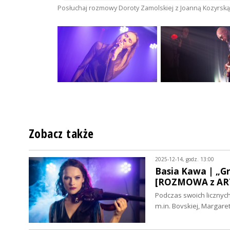
Posłuchaj rozmowy Doroty Zamolskiej z Joanną Kozyrską
Zobacz także
2025-12-14, godz. 13:00
Basia Kawa | „Gr
[ROZMOWA z ART
Podczas swoich licznych
m.in. Bovskiej, Margare