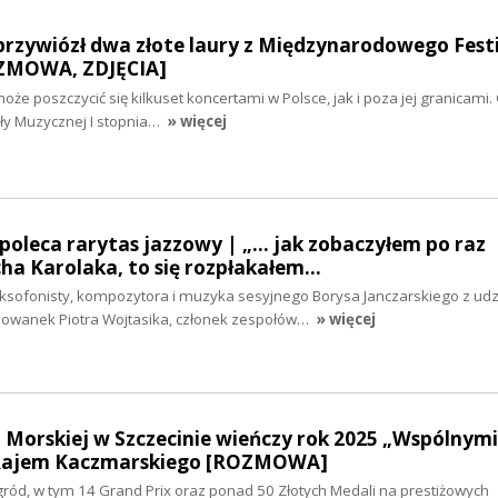
 przywiózł dwa złote laury z Międzynarodowego Fest
OZMOWA, ZDJĘCIA]
że poszczycić się kilkuset koncertami w Polsce, jak i poza jej granicami.
ły Muzycznej I stopnia…
» więcej
poleca rarytas jazzowy | „... jak zobaczyłem po raz
ha Karolaka, to się rozpłakałem…
sofonisty, kompozytora i muzyka sesyjnego Borysa Janczarskiego z ud
howanek Piotra Wojtasika, członek zespołów…
» więcej
i Morskiej w Szczecinie wieńczy rok 2025 „Wspólnymi
 Rajem Kaczmarskiego [ROZMOWA]
ród, w tym 14 Grand Prix oraz ponad 50 Złotych Medali na prestiżowych