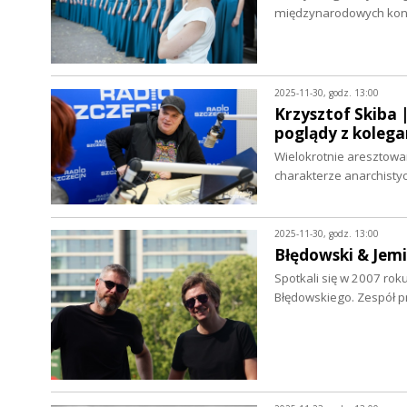
międzynarodowych konku
2025-11-30, godz. 13:00
Krzysztof Skiba 
poglądy z kolega
Wielokrotnie aresztowa
charakterze anarchisty
2025-11-30, godz. 13:00
Błędowski & Jem
Spotkali się w 2007 rok
Błędowskiego. Zespół pr