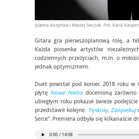
Joanna Kozyrska i Maciej Sieczak. Fot. Karol Kacper
Gitara gra pierwszoplanową rolę, a te
Każda piosenka artystów niezależnyc
codziennych przeżyciach, m.in. o miłośc
jednak optymizmem.
Duet powstał pod koniec 2018 roku w 
płytę
Nowe Niebo
docenioną zarówno p
ubiegłym roku pokazał świeże podejście
przedstawił kolejne:
Tęsknię
,
Zaopiekuj
Serce”. Premiera odbyła się kilkanaście d