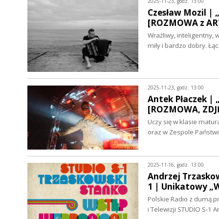
2025-11-23, godz. 13:00
Czesław Mozil | „
[ROZMOWA z ART
Wrażliwy, inteligentny,
miły i bardzo dobry. Ł
2025-11-23, godz. 13:00
Antek Płaczek | 
[ROZMOWA, ZDJĘ
Uczy się w klasie matur
oraz w Zespole Państ
2025-11-16, godz. 13:00
Andrzej Trzaskow
1 | Unikatowy 
Polskie Radio z dumą p
i Telewizji STUDIO S-1