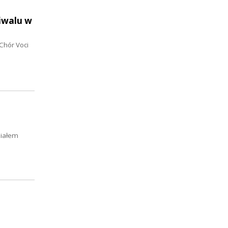
iwalu w
 Chór Voci
ziałem