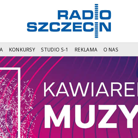
A
KONKURSY
STUDIO S-1
REKLAMA
O NAS