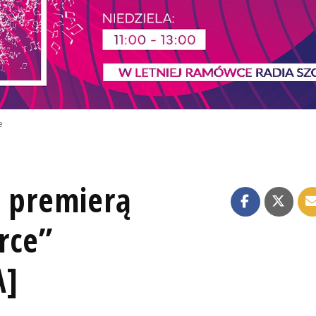
e
z premierą
rce”
A]