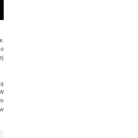
e.
 o
ej
ką
 W
em
 w