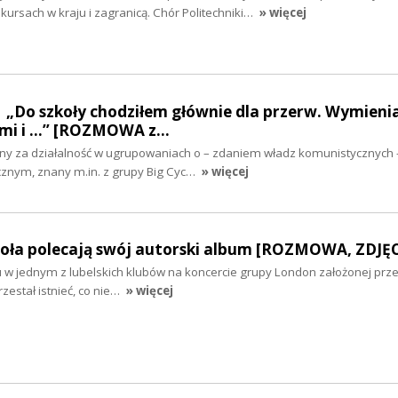
rsach w kraju i zagranicą. Chór Politechniki…
» więcej
| „Do szkoły chodziłem głównie dla przerw. Wymieni
mi i ...” [ROZMOWA z…
ny za działalność w ugrupowaniach o – zdaniem władz komunistycznych 
cznym, znany m.in. z grupy Big Cyc…
» więcej
ioła polecają swój autorski album [ROZMOWA, ZDJĘC
u w jednym z lubelskich klubów na koncercie grupy London założonej prz
zestał istnieć, co nie…
» więcej