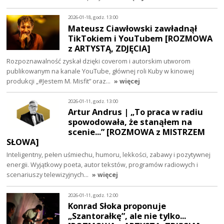
2026-01-18, godz. 13:00
Mateusz Ciawłowski zawładnął
TikTokiem i YouTubem [ROZMOWA
z ARTYSTĄ, ZDJĘCIA]
Rozpoznawalność zyskał dzięki coverom i autorskim utworom
publikowanym na kanale YouTube, głównej roli Kuby w kinowej
produkcji „#Jestem M. Misfit” oraz…
» więcej
2026-01-11, godz. 13:00
Artur Andrus | „To praca w radiu
spowodowała, że stanąłem na
scenie...” [ROZMOWA z MISTRZEM
SŁOWA]
Inteligentny, pełen uśmiechu, humoru, lekkości, zabawy i pozytywnej
energii. Wyjątkowy poeta, autor tekstów, programów radiowych i
scenariuszy telewizyjnych…
» więcej
2026-01-11, godz. 12:00
Konrad Słoka proponuje
„Szantorałkę”, ale nie tylko...