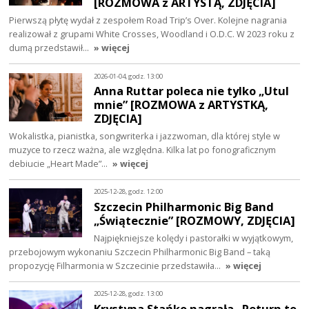
[ROZMOWA z ARTYSTĄ, ZDJĘCIA]
Pierwszą płytę wydał z zespołem Road Trip’s Over. Kolejne nagrania
realizował z grupami White Crosses, Woodland i O.D.C. W 2023 roku z
dumą przedstawił…
» więcej
2026-01-04, godz. 13:00
Anna Ruttar poleca nie tylko „Utul
mnie” [ROZMOWA z ARTYSTKĄ,
ZDJĘCIA]
Wokalistka, pianistka, songwriterka i jazzwoman, dla której style w
muzyce to rzecz ważna, ale względna. Kilka lat po fonograficznym
debiucie „Heart Made”…
» więcej
2025-12-28, godz. 12:00
Szczecin Philharmonic Big Band
„Świątecznie” [ROZMOWY, ZDJĘCIA]
Najpiękniejsze kolędy i pastorałki w wyjątkowym,
przebojowym wykonaniu Szczecin Philharmonic Big Band – taką
propozycję Filharmonia w Szczecinie przedstawiła…
» więcej
2025-12-28, godz. 13:00
Krystyna Stańko nagrała „Return to