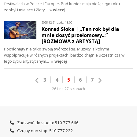
festiwalach w Polsce i Europie. Pod koniec maja bieżącego roku
zdobył I miejsce i Złoty…
» więcej
2025-12-21, godz. 13:00
Konrad Słoka | „Ten rok był dla
mnie dosyć przełomowy...”
[ROZMOWA z ARTYSTĄ]
Pochłonięty nie tylko swoją twórczością. Muzycy, z którymi
współpracuje w różnych projektach, bardzo chętnie uczestniczą w
Jego życiu artystycznym…
» więcej
3
4
5
6
7
261 na 27 stronach
Zadzwoń do studia: 510 777 666
Czujny non stop: 510 777 222