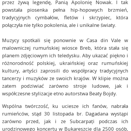
przez żywą legendę, Panią Apolonię Nowak. I tak
powstała piosenka pełna hip-hopowych brzmień,
tradycyjnych cymbałów, fletów i skrzypiec, która
połączyła nie tylko pokolenia, ale i unikalne światy.
Muzycy spotkali się ponownie w Casa din Vale w
malowniczej rumuńskiej wiosce Breb, która stała się
planem zdjęciowym ich teledysku. Aby ukazać piękno i
różnorodność polskiej, ukraińskiej oraz rumuńskiej
kultury, artyści zaprosili do współpracy tradycyjnych
tancerzy i muzyków ze swoich krajów. W klipie można
zatem podziwiać zarówno stroje ludowe, jak i
współczesne stylizacje etno autorstwa Beaty Bojdy.
Wspólna twórczość, ku uciesze ich fanów, nabrała
rumieńców, stąd 30 listopada br. Dagadana wystąpi
zarówno przed, jak i ze Subcarpați podczas ich
urodzinowego koncertu w Bukareszcie dla 2500 osób,