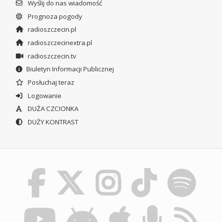
Wyślij do nas wiadomość
Prognoza pogody
radioszczecin.pl
radioszczecinextra.pl
radioszczecin.tv
Biuletyn Informacji Publicznej
Posłuchaj teraz
Logowanie
DUŻA CZCIONKA
DUŻY KONTRAST