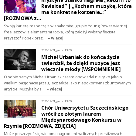
Revisited” | „Kocham muzykę, która
ma konkretne korzenie...”
[ROZMOWA z…
Swoją karierę rozpoczęła w znakomitej grupie Young Power wiernej
free jazzowi z elementami rocka, którą założył wybitny flecista
Krzysztof Popek oraz…
» więcej
2025-12-21, godz. 13:00
Michał Urbaniak do końca życia
twierdził, że dzięki muzyce jest
wiecznie młody [WSPOMNIENIE]
O sobie samym Michał Urbaniak często opowiadał nie tylko jako o
wielkim pasjonacie jazzu, lecz także jako niepokornym i zbuntowanym
artyście. Muzyka była…
» więcej
2025-12-21, godz. 13:00
Chór Uniwersytetu Szczecińskiego
wrócił ze złotym laurem
Międzynarodowego Konkursu w
Rzymie [ROZMOWA, ZDJĘCIA]
Może poszczycić się wieloma nagrodami na licznych prestiżowych