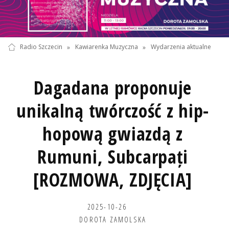
Radio Szczecin
»
Kawiarenka Muzyczna
»
Wydarzenia aktualne
Dagadana proponuje
unikalną twórczość z hip-
hopową gwiazdą z
Rumuni, Subcarpați
[ROZMOWA, ZDJĘCIA]
2025-10-26
DOROTA ZAMOLSKA