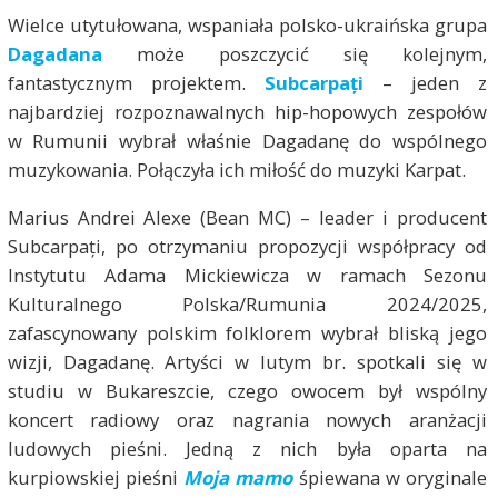
Wielce utytułowana, wspaniała polsko-ukraińska grupa
Dagadana
może poszczycić się kolejnym,
fantastycznym projektem.
Subcarpați
– jeden z
najbardziej rozpoznawalnych hip-hopowych zespołów
w Rumunii wybrał właśnie Dagadanę do wspólnego
muzykowania. Połączyła ich miłość do muzyki Karpat.
Marius Andrei Alexe (Bean MC) – leader i producent
Subcarpați, po otrzymaniu propozycji współpracy od
Instytutu Adama Mickiewicza w ramach Sezonu
Kulturalnego Polska/Rumunia 2024/2025,
zafascynowany polskim folklorem wybrał bliską jego
wizji, Dagadanę. Artyści w lutym br. spotkali się w
studiu w Bukareszcie, czego owocem był wspólny
koncert radiowy oraz nagrania nowych aranżacji
ludowych pieśni. Jedną z nich była oparta na
kurpiowskiej pieśni
Moja mamo
śpiewana w oryginale