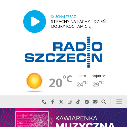
SŁUCHAJ TERAZ
STRACHY NA LACHY - DZIEŃ
DOBRY KOCHAM CIĘ
°C
jutro
pojutrze
20
°C
°C
24
29
Najlepiej po prostu do nas zadzwoń
Odwiedź nas na Facebook-u
Odwiedź nas na X
Odwiedź nas na Instagram-ie
Odwiedź nas na TikTok-u
Szukaj nas na Spotify
Wyślij do nas w
Szukaj