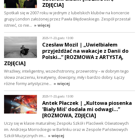
ZDJĘCIA]
Spotkali się w 2007 roku w jednym z lubelskich klubów na koncercie
grupy London założonej przez Pawła Błędowskiego. Zespół przestał
istnieć, co nie…
» więcej
2025-11-23, godz. 13:00
Czesław Mozil | „Uwielbiałem
przyjeżdżać na wakacje z Danii do
Polski...” [ROZMOWA z ARTYSTĄ,
ZDJĘCIA]
Wrażliwy, inteligentny, wszechstronny, przewrotny – w dobrym tego
słowa znaczeniu, kreatywny, dowcipny, miły i bardzo dobry. Łączy
różne formy artystyczne…
» więcej
2025-11-23, godz. 13:00
Antek Płaczek | „Kultowa piosenka
'Biały Miś' dodała mi odwagi…”
[ROZMOWA, ZDJĘCIA]
Uczy się w klasie maturalnej Zespołu Szkół i Placówek Oświatowych
im. Andrzeja Morrockiego w Barlinku oraz w Zespole Państwowych
Szkół Muzycznych im…
» więcej