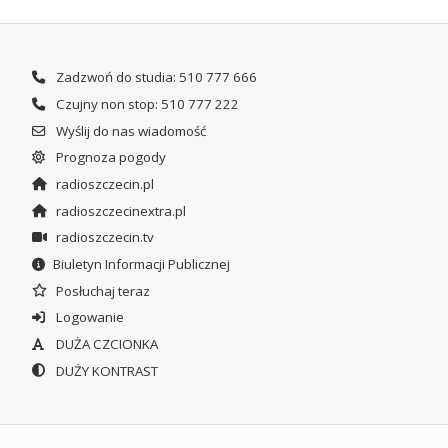
Zadzwoń do studia: 510 777 666
Czujny non stop: 510 777 222
Wyślij do nas wiadomość
Prognoza pogody
radioszczecin.pl
radioszczecinextra.pl
radioszczecin.tv
Biuletyn Informacji Publicznej
Posłuchaj teraz
Logowanie
DUŻA CZCIONKA
DUŻY KONTRAST