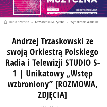
Radio Szczecin
»
Kawiarenka Muzyczna
»
Wydarzenia aktualne
Andrzej Trzaskowski ze
swoją Orkiestrą Polskiego
Radia i Telewizji STUDIO S-
1 | Unikatowy „Wstęp
wzbroniony” [ROZMOWA,
ZDJĘCIA]