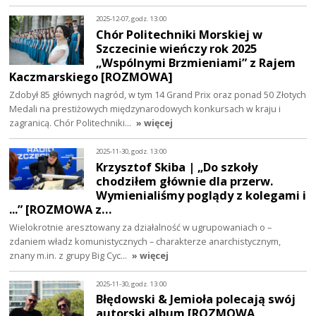
2025-12-07, godz. 13:00
Chór Politechniki Morskiej w
Szczecinie wieńczy rok 2025
„Wspólnymi Brzmieniami” z Rajem
Kaczmarskiego [ROZMOWA]
Zdobył 85 głównych nagród, w tym 14 Grand Prix oraz ponad 50 Złotych
Medali na prestiżowych międzynarodowych konkursach w kraju i
zagranicą. Chór Politechniki…
» więcej
2025-11-30, godz. 13:00
Krzysztof Skiba | „Do szkoły
chodziłem głównie dla przerw.
Wymienialiśmy poglądy z kolegami i
...” [ROZMOWA z…
Wielokrotnie aresztowany za działalność w ugrupowaniach o –
zdaniem władz komunistycznych – charakterze anarchistycznym,
znany m.in. z grupy Big Cyc…
» więcej
2025-11-30, godz. 13:00
Błędowski & Jemioła polecają swój
autorski album [ROZMOWA,