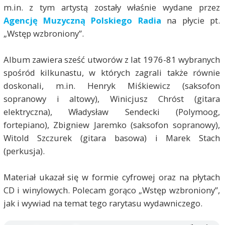
m.in. z tym artystą zostały właśnie wydane przez
Agencję Muzyczną Polskiego Radia
na płycie pt.
„Wstęp wzbroniony”.
Album zawiera sześć utworów z lat 1976-81 wybranych
spośród kilkunastu, w których zagrali także równie
doskonali, m.in. Henryk Miśkiewicz (saksofon
sopranowy i altowy), Winicjusz Chróst (gitara
elektryczna), Władysław Sendecki (Polymoog,
fortepiano), Zbigniew Jaremko (saksofon sopranowy),
Witold Szczurek (gitara basowa) i Marek Stach
(perkusja).
Materiał ukazał się w formie cyfrowej oraz na płytach
CD i winylowych. Polecam gorąco „Wstęp wzbroniony”,
jak i wywiad na temat tego rarytasu wydawniczego.