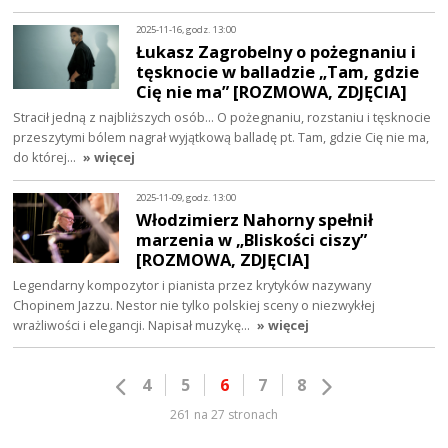
2025-11-16, godz. 13:00
Łukasz Zagrobelny o pożegnaniu i
tęsknocie w balladzie „Tam, gdzie
Cię nie ma” [ROZMOWA, ZDJĘCIA]
Stracił jedną z najbliższych osób... O pożegnaniu, rozstaniu i tęsknocie
przeszytymi bólem nagrał wyjątkową balladę pt. Tam, gdzie Cię nie ma,
do której…
» więcej
2025-11-09, godz. 13:00
Włodzimierz Nahorny spełnił
marzenia w „Bliskości ciszy”
[ROZMOWA, ZDJĘCIA]
Legendarny kompozytor i pianista przez krytyków nazywany
Chopinem Jazzu. Nestor nie tylko polskiej sceny o niezwykłej
wrażliwości i elegancji. Napisał muzykę…
» więcej
4
5
6
7
8
261 na 27 stronach