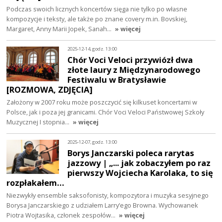
Podczas swoich licznych koncertów sięga nie tylko po własne
kompozycje i teksty, ale także po znane covery m.in. Bovskiej,
Margaret, Anny Marii Jopek, Sanah…
» więcej
2025-12-14, godz. 13:00
Chór Voci Veloci przywiózł dwa
złote laury z Międzynarodowego
Festiwalu w Bratysławie
[ROZMOWA, ZDJĘCIA]
Założony w 2007 roku może poszczycić się kilkuset koncertami w
Polsce, jak i poza jej granicami. Chór Voci Veloci Państwowej Szkoły
Muzycznej I stopnia…
» więcej
2025-12-07, godz. 13:00
Borys Janczarski poleca rarytas
jazzowy | „... jak zobaczyłem po raz
pierwszy Wojciecha Karolaka, to się
rozpłakałem…
Niezwykły ensemble saksofonisty, kompozytora i muzyka sesyjnego
Borysa Janczarskiego z udziałem Larry’ego Browna. Wychowanek
Piotra Wojtasika, członek zespołów…
» więcej