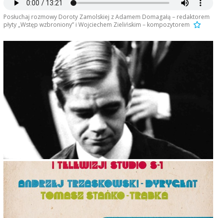
Posłuchaj rozmowy Doroty Zamolskiej z Adamem Domagałą – redaktorem
płyty „Wstęp wzbroniony” i Wojciechem Zielińskim – kompozytorem