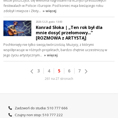
Może poszczycić się wieloma nagrodami na licznych prestiżowych
festiwalach w Polsce i Europie. Pod koniec maja bieżącego roku
zdobył I miejsce i Złoty…
» więcej
2025-12-21, godz. 13:00
Konrad Słoka | „Ten rok był dla
mnie dosyć przełomowy...”
[ROZMOWA z ARTYSTĄ]
Pochłonięty nie tylko swoją twórczością. Muzycy, z którymi
współpracuje w różnych projektach, bardzo chętnie uczestniczą w
Jego życiu artystycznym…
» więcej
3
4
5
6
7
261 na 27 stronach
Zadzwoń do studia: 510 777 666
Czujny non stop: 510 777 222