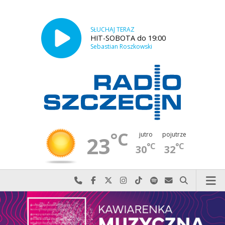
SŁUCHAJ TERAZ
HIT-SOBOTA do 19:00
Sebastian Roszkowski
°C
jutro
pojutrze
23
°C
°C
30
32
Najlepiej po prostu do nas zadzwoń
Odwiedź nas na Facebook-u
Odwiedź nas na X
Odwiedź nas na Instagram-ie
Odwiedź nas na TikTok-u
Szukaj nas na Spotify
Wyślij do nas w
Szukaj