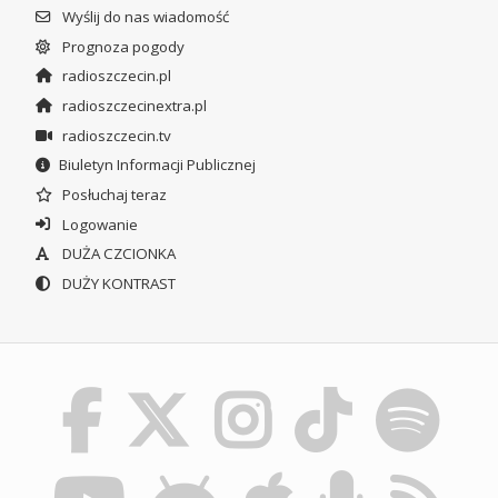
Wyślij do nas wiadomość
Prognoza pogody
radioszczecin.pl
radioszczecinextra.pl
radioszczecin.tv
Biuletyn Informacji Publicznej
Posłuchaj teraz
Logowanie
DUŻA CZCIONKA
DUŻY KONTRAST