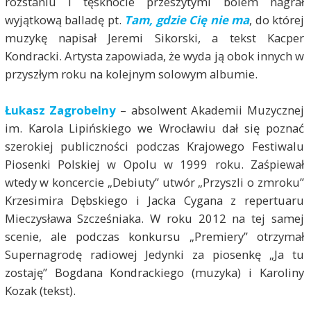
rozstaniu i tęsknocie przeszytymi bólem nagrał
wyjątkową balladę pt.
Tam, gdzie Cię nie ma
, do której
muzykę napisał Jeremi Sikorski, a tekst Kacper
Kondracki. Artysta zapowiada, że wyda ją obok innych w
przyszłym roku na kolejnym solowym albumie.
Łukasz Zagrobelny
– absolwent Akademii Muzycznej
im. Karola Lipińskiego we Wrocławiu dał się poznać
szerokiej publiczności podczas Krajowego Festiwalu
Piosenki Polskiej w Opolu w 1999 roku. Zaśpiewał
wtedy w koncercie „Debiuty” utwór „Przyszli o zmroku”
Krzesimira Dębskiego i Jacka Cygana z repertuaru
Mieczysława Szcześniaka. W roku 2012 na tej samej
scenie, ale podczas konkursu „Premiery” otrzymał
Supernagrodę radiowej Jedynki za piosenkę „Ja tu
zostaję” Bogdana Kondrackiego (muzyka) i Karoliny
Kozak (tekst).