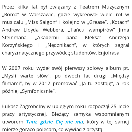
Przez kilka lat był związany z Teatrem Muzycznym
„Roma” w Warszawie, gdzie wykreował wiele ról w
musicalu „Miss Saigon” i kolejno w „Grease”, „Kotach”
Andrew Lloyda Webbera, „Tańcu wampirów” Jima
Steinmana, „Akademii pana Kleksa” Andrzeja
Korzyńskiego i „Nędznikach”, w których zagrał
charyzmatycznego przywódcę studentów, Enjolrasa.
W 2007 roku wydał swój pierwszy solowy album pt.
„Myśli warte słów”, po dwóch lat drugi „Między
filmami”, by w 2012 promować „Ja tu zostaję”, a rok
później „Symfonicznie”.
Łukasz Zagrobelny w ubiegłym roku rozpoczął 25-lecie
pracy artystycznej. Bieżący zamyka wspomnianym
utworem
Tam, gdzie Cię nie ma
, który w tej samej
mierze gorąco polecam, co wywiad z artystą.