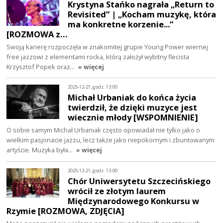
Krystyna Stańko nagrała „Return to
Revisited” | „Kocham muzykę, która
ma konkretne korzenie...”
[ROZMOWA z…
Swoją karierę rozpoczęła w znakomitej grupie Young Power wiernej
free jazzowi z elementami rocka, którą założył wybitny flecista
Krzysztof Popek oraz…
» więcej
2025-12-21, godz. 13:00
Michał Urbaniak do końca życia
twierdził, że dzięki muzyce jest
wiecznie młody [WSPOMNIENIE]
O sobie samym Michał Urbaniak często opowiadał nie tylko jako o
wielkim pasjonacie jazzu, lecz także jako niepokornym i zbuntowanym
artyście. Muzyka była…
» więcej
2025-12-21, godz. 13:00
Chór Uniwersytetu Szczecińskiego
wrócił ze złotym laurem
Międzynarodowego Konkursu w
Rzymie [ROZMOWA, ZDJĘCIA]