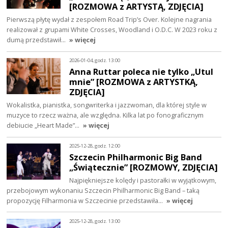
[ROZMOWA z ARTYSTĄ, ZDJĘCIA]
Pierwszą płytę wydał z zespołem Road Trip’s Over. Kolejne nagrania
realizował z grupami White Crosses, Woodland i O.D.C. W 2023 roku z
dumą przedstawił…
» więcej
2026-01-04, godz. 13:00
Anna Ruttar poleca nie tylko „Utul
mnie” [ROZMOWA z ARTYSTKĄ,
ZDJĘCIA]
Wokalistka, pianistka, songwriterka i jazzwoman, dla której style w
muzyce to rzecz ważna, ale względna. Kilka lat po fonograficznym
debiucie „Heart Made”…
» więcej
2025-12-28, godz. 12:00
Szczecin Philharmonic Big Band
„Świątecznie” [ROZMOWY, ZDJĘCIA]
Najpiękniejsze kolędy i pastorałki w wyjątkowym,
przebojowym wykonaniu Szczecin Philharmonic Big Band – taką
propozycję Filharmonia w Szczecinie przedstawiła…
» więcej
2025-12-28, godz. 13:00