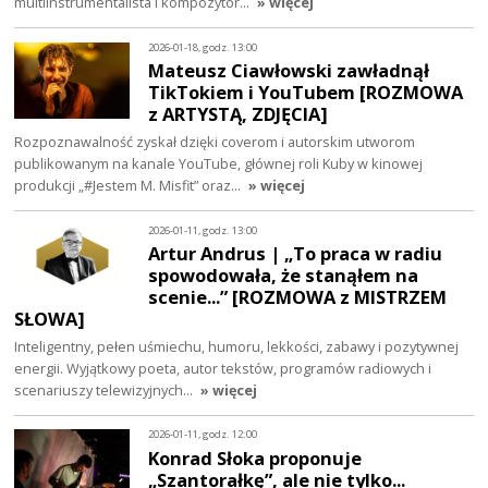
multiinstrumentalista i kompozytor…
» więcej
2026-01-18, godz. 13:00
Mateusz Ciawłowski zawładnął
TikTokiem i YouTubem [ROZMOWA
z ARTYSTĄ, ZDJĘCIA]
Rozpoznawalność zyskał dzięki coverom i autorskim utworom
publikowanym na kanale YouTube, głównej roli Kuby w kinowej
produkcji „#Jestem M. Misfit” oraz…
» więcej
2026-01-11, godz. 13:00
Artur Andrus | „To praca w radiu
spowodowała, że stanąłem na
scenie...” [ROZMOWA z MISTRZEM
SŁOWA]
Inteligentny, pełen uśmiechu, humoru, lekkości, zabawy i pozytywnej
energii. Wyjątkowy poeta, autor tekstów, programów radiowych i
scenariuszy telewizyjnych…
» więcej
2026-01-11, godz. 12:00
Konrad Słoka proponuje
„Szantorałkę”, ale nie tylko...