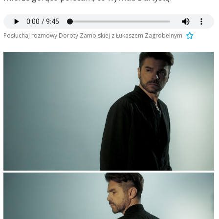
Posłuchaj rozmowy Doroty Zamolskiej z Łukaszem Zagrobelnym