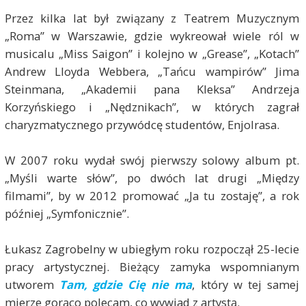
Przez kilka lat był związany z Teatrem Muzycznym
„Roma” w Warszawie, gdzie wykreował wiele ról w
musicalu „Miss Saigon” i kolejno w „Grease”, „Kotach”
Andrew Lloyda Webbera, „Tańcu wampirów” Jima
Steinmana, „Akademii pana Kleksa” Andrzeja
Korzyńskiego i „Nędznikach”, w których zagrał
charyzmatycznego przywódcę studentów, Enjolrasa.
W 2007 roku wydał swój pierwszy solowy album pt.
„Myśli warte słów”, po dwóch lat drugi „Między
filmami”, by w 2012 promować „Ja tu zostaję”, a rok
później „Symfonicznie”.
Łukasz Zagrobelny w ubiegłym roku rozpoczął 25-lecie
pracy artystycznej. Bieżący zamyka wspomnianym
utworem
Tam, gdzie Cię nie ma
, który w tej samej
mierze gorąco polecam, co wywiad z artystą.