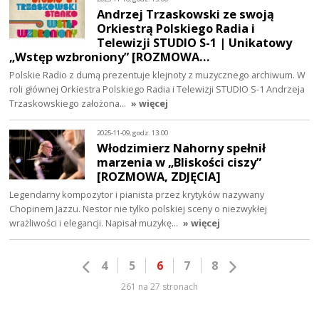
Andrzej Trzaskowski ze swoją
Orkiestrą Polskiego Radia i
Telewizji STUDIO S-1 | Unikatowy
„Wstęp wzbroniony” [ROZMOWA…
Polskie Radio z dumą prezentuje klejnoty z muzycznego archiwum. W
roli głównej Orkiestra Polskiego Radia i Telewizji STUDIO S-1 Andrzeja
Trzaskowskiego założona…
» więcej
2025-11-09, godz. 13:00
Włodzimierz Nahorny spełnił
marzenia w „Bliskości ciszy”
[ROZMOWA, ZDJĘCIA]
Legendarny kompozytor i pianista przez krytyków nazywany
Chopinem Jazzu. Nestor nie tylko polskiej sceny o niezwykłej
wrażliwości i elegancji. Napisał muzykę…
» więcej
4
5
6
7
8
261 na 27 stronach