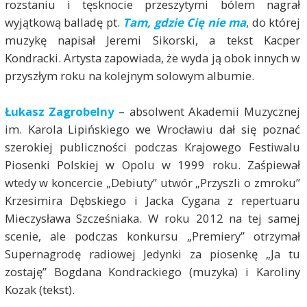
rozstaniu i tęsknocie przeszytymi bólem nagrał
wyjątkową balladę pt.
Tam, gdzie Cię nie ma
, do której
muzykę napisał Jeremi Sikorski, a tekst Kacper
Kondracki. Artysta zapowiada, że wyda ją obok innych w
przyszłym roku na kolejnym solowym albumie.
Łukasz Zagrobelny
– absolwent Akademii Muzycznej
im. Karola Lipińskiego we Wrocławiu dał się poznać
szerokiej publiczności podczas Krajowego Festiwalu
Piosenki Polskiej w Opolu w 1999 roku. Zaśpiewał
wtedy w koncercie „Debiuty” utwór „Przyszli o zmroku”
Krzesimira Dębskiego i Jacka Cygana z repertuaru
Mieczysława Szcześniaka. W roku 2012 na tej samej
scenie, ale podczas konkursu „Premiery” otrzymał
Supernagrodę radiowej Jedynki za piosenkę „Ja tu
zostaję” Bogdana Kondrackiego (muzyka) i Karoliny
Kozak (tekst).