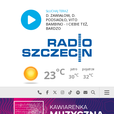
SŁUCHAJ TERAZ
D. ZAWIAŁOW, D.
PODSIADŁO, VITO
BAMBINO - I CIEBIE TEŻ,
BARDZO
°C
jutro
pojutrze
23
°C
°C
30
32
Najlepiej po prostu do nas zadzwoń
Odwiedź nas na Facebook-u
Odwiedź nas na X
Odwiedź nas na Instagram-ie
Odwiedź nas na TikTok-u
Szukaj nas na Spotify
Wyślij do nas w
Szukaj