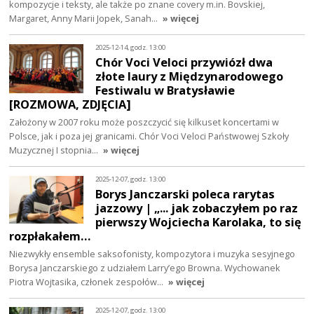
kompozycje i teksty, ale także po znane covery m.in. Bovskiej,
Margaret, Anny Marii Jopek, Sanah…
» więcej
2025-12-14, godz. 13:00
Chór Voci Veloci przywiózł dwa
złote laury z Międzynarodowego
Festiwalu w Bratysławie
[ROZMOWA, ZDJĘCIA]
Założony w 2007 roku może poszczycić się kilkuset koncertami w
Polsce, jak i poza jej granicami. Chór Voci Veloci Państwowej Szkoły
Muzycznej I stopnia…
» więcej
2025-12-07, godz. 13:00
Borys Janczarski poleca rarytas
jazzowy | „... jak zobaczyłem po raz
pierwszy Wojciecha Karolaka, to się
rozpłakałem…
Niezwykły ensemble saksofonisty, kompozytora i muzyka sesyjnego
Borysa Janczarskiego z udziałem Larry’ego Browna. Wychowanek
Piotra Wojtasika, członek zespołów…
» więcej
2025-12-07, godz. 13:00