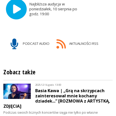
Najbliższa audycja w
poniedziałek, 10 sierpnia po
godz. 19:00
PODCAST AUDIO
AKTUALNOŚCI RSS
Zobacz także
2025-12-14, godz. 13:00
Basia Kawa | „Grą na skrzypcach
zainteresował mnie kochany
dziadek...” [ROZMOWA z ARTYSTKĄ,
ZDJĘCIA]
Podczas swoich licznych koncertów sięga nie tylko po własne