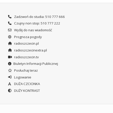
Zadzwoń do studia: 510 777 666
Czujny non stop: 510 777 222
Wyślij do nas wiadomość
Prognoza pogody
radioszczecin.pl
radioszczecinextra.pl
radioszczecin.tv
Biuletyn Informacji Publicznej
Posłuchaj teraz
Logowanie
DUŻA CZCIONKA
DUŻY KONTRAST