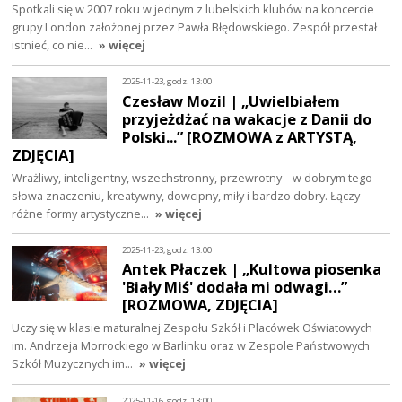
Spotkali się w 2007 roku w jednym z lubelskich klubów na koncercie
grupy London założonej przez Pawła Błędowskiego. Zespół przestał
istnieć, co nie…
» więcej
2025-11-23, godz. 13:00
Czesław Mozil | „Uwielbiałem
przyjeżdżać na wakacje z Danii do
Polski...” [ROZMOWA z ARTYSTĄ,
ZDJĘCIA]
Wrażliwy, inteligentny, wszechstronny, przewrotny – w dobrym tego
słowa znaczeniu, kreatywny, dowcipny, miły i bardzo dobry. Łączy
różne formy artystyczne…
» więcej
2025-11-23, godz. 13:00
Antek Płaczek | „Kultowa piosenka
'Biały Miś' dodała mi odwagi…”
[ROZMOWA, ZDJĘCIA]
Uczy się w klasie maturalnej Zespołu Szkół i Placówek Oświatowych
im. Andrzeja Morrockiego w Barlinku oraz w Zespole Państwowych
Szkół Muzycznych im…
» więcej
2025-11-16, godz. 13:00