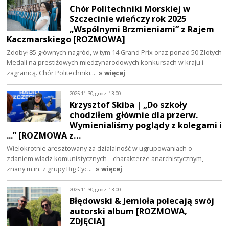
Chór Politechniki Morskiej w
Szczecinie wieńczy rok 2025
„Wspólnymi Brzmieniami” z Rajem
Kaczmarskiego [ROZMOWA]
Zdobył 85 głównych nagród, w tym 14 Grand Prix oraz ponad 50 Złotych
Medali na prestiżowych międzynarodowych konkursach w kraju i
zagranicą. Chór Politechniki…
» więcej
2025-11-30, godz. 13:00
Krzysztof Skiba | „Do szkoły
chodziłem głównie dla przerw.
Wymienialiśmy poglądy z kolegami i
...” [ROZMOWA z…
Wielokrotnie aresztowany za działalność w ugrupowaniach o –
zdaniem władz komunistycznych – charakterze anarchistycznym,
znany m.in. z grupy Big Cyc…
» więcej
2025-11-30, godz. 13:00
Błędowski & Jemioła polecają swój
autorski album [ROZMOWA,
ZDJĘCIA]