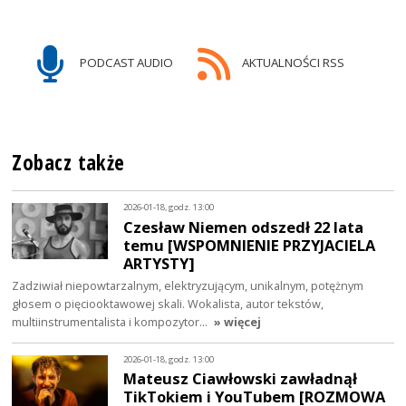
PODCAST AUDIO
AKTUALNOŚCI RSS
Zobacz także
2026-01-18, godz. 13:00
Czesław Niemen odszedł 22 lata
temu [WSPOMNIENIE PRZYJACIELA
ARTYSTY]
Zadziwiał niepowtarzalnym, elektryzującym, unikalnym, potężnym
głosem o pięciooktawowej skali. Wokalista, autor tekstów,
multiinstrumentalista i kompozytor…
» więcej
2026-01-18, godz. 13:00
Mateusz Ciawłowski zawładnął
TikTokiem i YouTubem [ROZMOWA