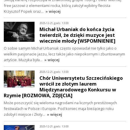
free jazzowi z elementami rocka, którą założył wybitny flecista
Krzysztof Popek oraz…
» więcej
2025-12-21, godz. 13:00
Michał Urbaniak do końca życia
twierdził, że dzięki muzyce jest
wiecznie młody [WSPOMNIENIE]
O sobie samym Michał Urbaniak często opowiadał nie tylko jako o
wielkim pasjonacie jazzu, lecz także jako niepokornym i zbuntowanym
artyście. Muzyka była…
» więcej
2025-12-21, godz. 13:00
Chór Uniwersytetu Szczecińskiego
wrócił ze złotym laurem
Międzynarodowego Konkursu w
Rzymie [ROZMOWA, ZDJĘCIA]
Może poszczycić się wieloma nagrodami na licznych prestiżowych
festiwalach w Polsce i Europie. Pod koniec maja bieżącego roku
zdobył I miejsce i Złoty…
» więcej
2025-12-21, godz. 13:00