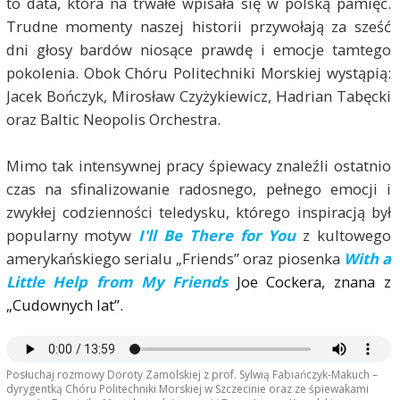
to data, która na trwałe wpisała się w polską pamięć.
Trudne momenty naszej historii przywołają za sześć
dni głosy bardów niosące prawdę i emocje tamtego
pokolenia. Obok Chóru Politechniki Morskiej wystąpią:
Jacek Bończyk, Mirosław Czyżykiewicz, Hadrian Tabęcki
oraz Baltic Neopolis Orchestra.
Mimo tak intensywnej pracy śpiewacy znaleźli ostatnio
czas na sfinalizowanie radosnego, pełnego emocji i
zwykłej codzienności teledysku, którego inspiracją był
popularny motyw
I'll Be There for You
z kultowego
amerykańskiego serialu „Friends” oraz piosenka
With a
Little Help from My Friends
Joe Cockera, znana z
„Cudownych lat”.
Posłuchaj rozmowy Doroty Zamolskiej z prof. Sylwią Fabiańczyk-Makuch –
dyrygentką Chóru Politechniki Morskiej w Szczecinie oraz ze śpiewakami