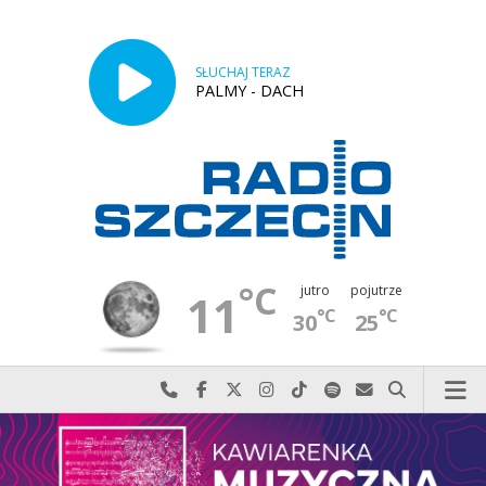
SŁUCHAJ TERAZ
PALMY - DACH
°C
jutro
pojutrze
11
°C
°C
30
25
Najlepiej po prostu do nas zadzwoń
Odwiedź nas na Facebook-u
Odwiedź nas na X
Odwiedź nas na Instagram-ie
Odwiedź nas na TikTok-u
Szukaj nas na Spotify
Wyślij do nas w
Szukaj