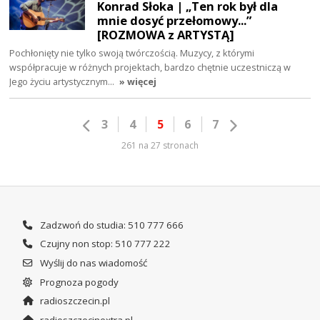
Konrad Słoka | „Ten rok był dla
mnie dosyć przełomowy...”
[ROZMOWA z ARTYSTĄ]
Pochłonięty nie tylko swoją twórczością. Muzycy, z którymi
współpracuje w różnych projektach, bardzo chętnie uczestniczą w
Jego życiu artystycznym…
» więcej
3
4
5
6
7
261 na 27 stronach
Zadzwoń do studia: 510 777 666
Czujny non stop: 510 777 222
Wyślij do nas wiadomość
Prognoza pogody
radioszczecin.pl
radioszczecinextra.pl