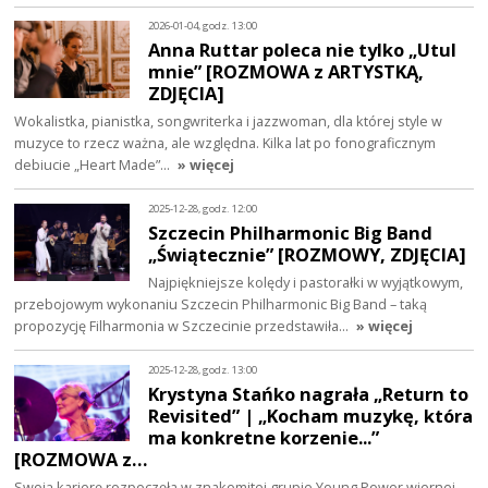
2026-01-04, godz. 13:00
Anna Ruttar poleca nie tylko „Utul
mnie” [ROZMOWA z ARTYSTKĄ,
ZDJĘCIA]
Wokalistka, pianistka, songwriterka i jazzwoman, dla której style w
muzyce to rzecz ważna, ale względna. Kilka lat po fonograficznym
debiucie „Heart Made”…
» więcej
2025-12-28, godz. 12:00
Szczecin Philharmonic Big Band
„Świątecznie” [ROZMOWY, ZDJĘCIA]
Najpiękniejsze kolędy i pastorałki w wyjątkowym,
przebojowym wykonaniu Szczecin Philharmonic Big Band – taką
propozycję Filharmonia w Szczecinie przedstawiła…
» więcej
2025-12-28, godz. 13:00
Krystyna Stańko nagrała „Return to
Revisited” | „Kocham muzykę, która
ma konkretne korzenie...”
[ROZMOWA z…
Swoją karierę rozpoczęła w znakomitej grupie Young Power wiernej