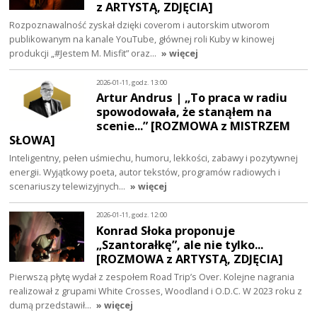
z ARTYSTĄ, ZDJĘCIA]
Rozpoznawalność zyskał dzięki coverom i autorskim utworom
publikowanym na kanale YouTube, głównej roli Kuby w kinowej
produkcji „#Jestem M. Misfit” oraz…
» więcej
2026-01-11, godz. 13:00
Artur Andrus | „To praca w radiu
spowodowała, że stanąłem na
scenie...” [ROZMOWA z MISTRZEM
SŁOWA]
Inteligentny, pełen uśmiechu, humoru, lekkości, zabawy i pozytywnej
energii. Wyjątkowy poeta, autor tekstów, programów radiowych i
scenariuszy telewizyjnych…
» więcej
2026-01-11, godz. 12:00
Konrad Słoka proponuje
„Szantorałkę”, ale nie tylko...
[ROZMOWA z ARTYSTĄ, ZDJĘCIA]
Pierwszą płytę wydał z zespołem Road Trip’s Over. Kolejne nagrania
realizował z grupami White Crosses, Woodland i O.D.C. W 2023 roku z
dumą przedstawił…
» więcej