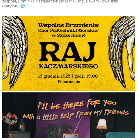
zespołu, Dominiką Mastalerczyk (sopran) i Bogusławem Kowalskim
(baryton)