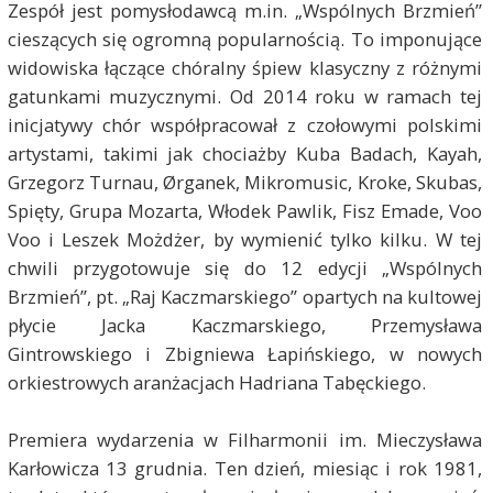
Zespół jest pomysłodawcą m.in. „Wspólnych Brzmień”
cieszących się ogromną popularnością. To imponujące
widowiska łączące chóralny śpiew klasyczny z różnymi
gatunkami muzycznymi. Od 2014 roku w ramach tej
inicjatywy chór współpracował z czołowymi polskimi
artystami, takimi jak chociażby Kuba Badach, Kayah,
Grzegorz Turnau, Ørganek, Mikromusic, Kroke, Skubas,
Spięty, Grupa Mozarta, Włodek Pawlik, Fisz Emade, Voo
Voo i Leszek Możdżer, by wymienić tylko kilku. W tej
chwili przygotowuje się do 12 edycji „Wspólnych
Brzmień”, pt. „Raj Kaczmarskiego” opartych na kultowej
płycie Jacka Kaczmarskiego, Przemysława
Gintrowskiego i Zbigniewa Łapińskiego, w nowych
orkiestrowych aranżacjach Hadriana Tabęckiego.
Premiera wydarzenia w Filharmonii im. Mieczysława
Karłowicza 13 grudnia. Ten dzień, miesiąc i rok 1981,