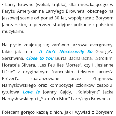
• Larry Browne (wokal, trąbka); dla mieszkającego w
Paryżu Amerykanina Larry’ego Browne’a, obecnego na
jazzowej scenie od ponad 30 lat, współpraca z Borysem
Janczarskim, to pierwsze studyjne spotkanie z polskimi
muzykami.
Na płycie znajdują się zarówno jazzowe evergreeny,
takie jak m.in.:
It Ain’t Necesserily So
George'a
Gershwina,
Close to You
Burta Bacharacha, „Strollin’”
Horace'a Silvera, „Les Feuilles Mortes”, czyli „Jesienne
Liście” z oryginalnym francuskim tekstem Jacues’a
Prévert’a zaaranżowane przez Zbigniewa
Namysłowskiego oraz kompozycje członków zespołu,
tytułowa
Love Is
Joanny Gajdy, „Kolabirynt” Jacka
Namysłowskiego i „Sump’m Blue” Larry'ego Browne'a.
Polecam gorąco każdą z nich, jak i wywiad z Borysem