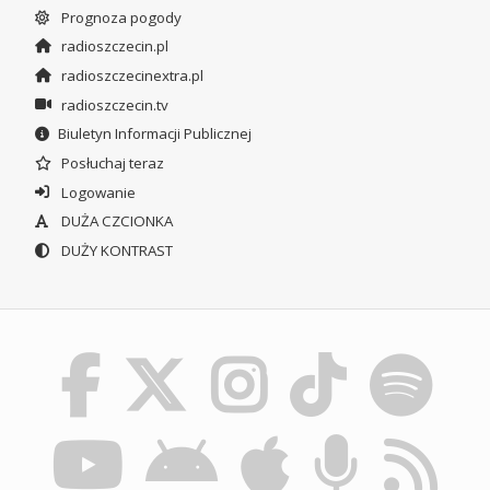
Prognoza pogody
radioszczecin.pl
radioszczecinextra.pl
radioszczecin.tv
Biuletyn Informacji Publicznej
Posłuchaj teraz
Logowanie
DUŻA CZCIONKA
DUŻY KONTRAST