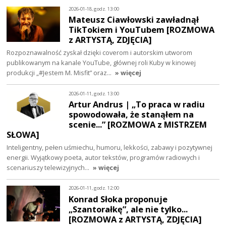
2026-01-18, godz. 13:00
Mateusz Ciawłowski zawładnął
TikTokiem i YouTubem [ROZMOWA
z ARTYSTĄ, ZDJĘCIA]
Rozpoznawalność zyskał dzięki coverom i autorskim utworom
publikowanym na kanale YouTube, głównej roli Kuby w kinowej
produkcji „#Jestem M. Misfit” oraz…
» więcej
2026-01-11, godz. 13:00
Artur Andrus | „To praca w radiu
spowodowała, że stanąłem na
scenie...” [ROZMOWA z MISTRZEM
SŁOWA]
Inteligentny, pełen uśmiechu, humoru, lekkości, zabawy i pozytywnej
energii. Wyjątkowy poeta, autor tekstów, programów radiowych i
scenariuszy telewizyjnych…
» więcej
2026-01-11, godz. 12:00
Konrad Słoka proponuje
„Szantorałkę”, ale nie tylko...
[ROZMOWA z ARTYSTĄ, ZDJĘCIA]