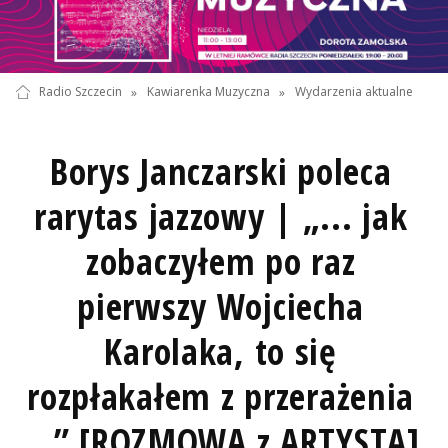
Radio Szczecin
»
Kawiarenka Muzyczna
»
Wydarzenia aktualne
Borys Janczarski poleca
rarytas jazzowy | „... jak
zobaczyłem po raz
pierwszy Wojciecha
Karolaka, to się
rozpłakałem z przerażenia
...” [ROZMOWA z ARTYSTĄ]