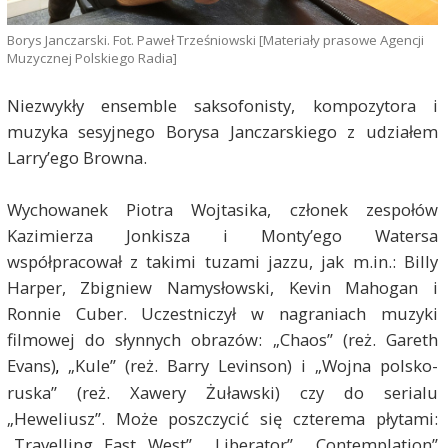
Borys Janczarski. Fot. Paweł Trześniowski [Materiały prasowe Agencji
Muzycznej Polskiego Radia]
Niezwykły ensemble saksofonisty, kompozytora i
muzyka sesyjnego Borysa Janczarskiego z udziałem
Larry’ego Browna.
Wychowanek Piotra Wojtasika, członek zespołów
Kazimierza Jonkisza i Monty’ego Watersa
współpracował z takimi tuzami jazzu, jak m.in.: Billy
Harper, Zbigniew Namysłowski, Kevin Mahogan i
Ronnie Cuber. Uczestniczył w nagraniach muzyki
filmowej do słynnych obrazów: „Chaos” (reż. Gareth
Evans)
„Kule” (reż. Barry Levinson) i „Wojna polsko-
,
ruska” (reż. Xawery Żuławski) czy do serialu
„Heweliusz”. Może poszczycić się czterema płytami:
„Travelling East West”, „Liberator”, „Contemplation”