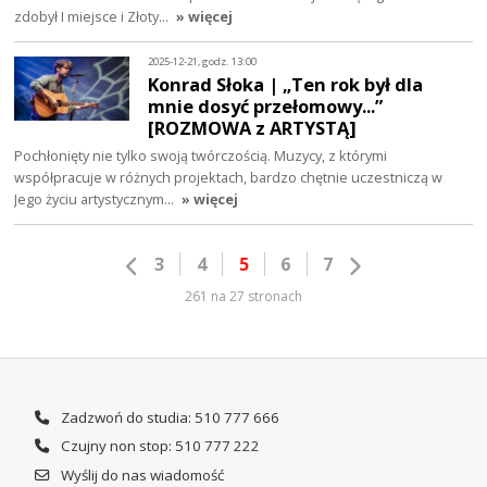
zdobył I miejsce i Złoty…
» więcej
2025-12-21, godz. 13:00
Konrad Słoka | „Ten rok był dla
mnie dosyć przełomowy...”
[ROZMOWA z ARTYSTĄ]
Pochłonięty nie tylko swoją twórczością. Muzycy, z którymi
współpracuje w różnych projektach, bardzo chętnie uczestniczą w
Jego życiu artystycznym…
» więcej
3
4
5
6
7
261 na 27 stronach
Zadzwoń do studia: 510 777 666
Czujny non stop: 510 777 222
Wyślij do nas wiadomość