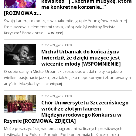
Revisited” | „Kocham muzykę, która
ma konkretne korzenie...”
[ROZMOWA z…
Swoją karierę rozpoczęła w znakomitej grupie Young Power wiernej
free jazzowi z elementami rocka, którą założył wybitny flecista
Krzysztof Popek oraz…
» więcej
2025-12-21, godz. 13:00
Michał Urbaniak do końca życia
twierdził, że dzięki muzyce jest
wiecznie młody [WSPOMNIENIE]
O sobie samym Michał Urbaniak często opowiadał nie tylko jako o
wielkim pasjonacie jazzu, lecz także jako niepokornym i zbuntowanym
artyście. Muzyka była…
» więcej
2025-12-21, godz. 13:00
Chór Uniwersytetu Szczecińskiego
wrócił ze złotym laurem
Międzynarodowego Konkursu w
Rzymie [ROZMOWA, ZDJĘCIA]
Może poszczycić się wieloma nagrodami na licznych prestiżowych
festiwalach w Polsce i Europie. Pod koniec maja bieżącego roku