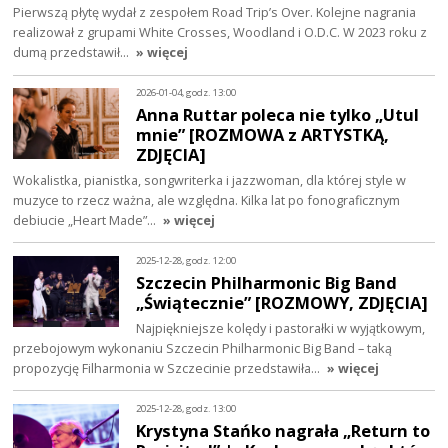
Pierwszą płytę wydał z zespołem Road Trip’s Over. Kolejne nagrania
realizował z grupami White Crosses, Woodland i O.D.C. W 2023 roku z
dumą przedstawił…
» więcej
2026-01-04, godz. 13:00
Anna Ruttar poleca nie tylko „Utul
mnie” [ROZMOWA z ARTYSTKĄ,
ZDJĘCIA]
Wokalistka, pianistka, songwriterka i jazzwoman, dla której style w
muzyce to rzecz ważna, ale względna. Kilka lat po fonograficznym
debiucie „Heart Made”…
» więcej
2025-12-28, godz. 12:00
Szczecin Philharmonic Big Band
„Świątecznie” [ROZMOWY, ZDJĘCIA]
Najpiękniejsze kolędy i pastorałki w wyjątkowym,
przebojowym wykonaniu Szczecin Philharmonic Big Band – taką
propozycję Filharmonia w Szczecinie przedstawiła…
» więcej
2025-12-28, godz. 13:00
Krystyna Stańko nagrała „Return to