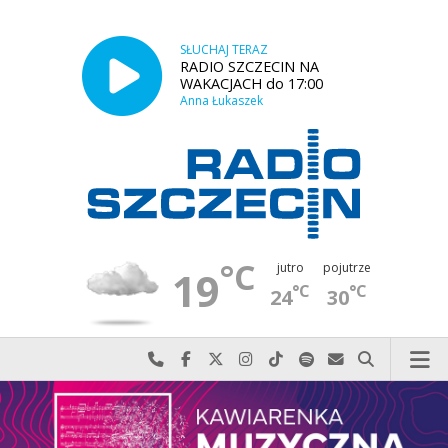
SŁUCHAJ TERAZ
RADIO SZCZECIN NA
WAKACJACH do 17:00
Anna Łukaszek
°C
jutro
pojutrze
19
°C
°C
24
30
Najlepiej po prostu do nas zadzwoń
Odwiedź nas na Facebook-u
Odwiedź nas na X
Odwiedź nas na Instagram-ie
Odwiedź nas na TikTok-u
Szukaj nas na Spotify
Wyślij do nas w
Szukaj