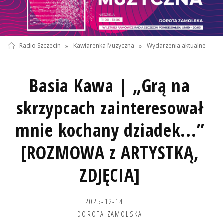
Radio Szczecin
»
Kawiarenka Muzyczna
»
Wydarzenia aktualne
Basia Kawa | „Grą na
skrzypcach zainteresował
mnie kochany dziadek...”
[ROZMOWA z ARTYSTKĄ,
ZDJĘCIA]
2025-12-14
DOROTA ZAMOLSKA