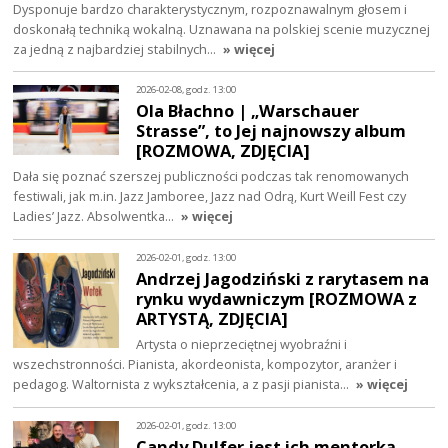
Dysponuje bardzo charakterystycznym, rozpoznawalnym głosem i
doskonałą techniką wokalną. Uznawana na polskiej scenie muzycznej
za jedną z najbardziej stabilnych…
» więcej
2026-02-08, godz. 13:00
Ola Błachno | „Warschauer
Strasse”, to Jej najnowszy album
[ROZMOWA, ZDJĘCIA]
Dała się poznać szerszej publiczności podczas tak renomowanych
festiwali, jak m.in. Jazz Jamboree, Jazz nad Odrą, Kurt Weill Fest czy
Ladies’ Jazz. Absolwentka…
» więcej
2026-02-01, godz. 13:00
Andrzej Jagodziński z rarytasem na
rynku wydawniczym [ROZMOWA z
ARTYSTĄ, ZDJĘCIA]
Artysta o nieprzeciętnej wyobraźni i
wszechstronności. Pianista, akordeonista, kompozytor, aranżer i
pedagog. Waltornista z wykształcenia, a z pasji pianista…
» więcej
2026-02-01, godz. 13:00
Candy Dulfer jest ich mentorką.