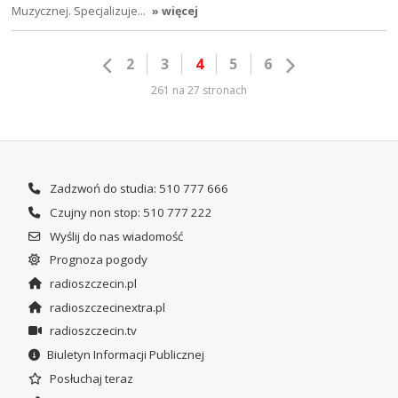
Muzycznej. Specjalizuje…
» więcej
2
3
4
5
6
261 na 27 stronach
Zadzwoń do studia: 510 777 666
Czujny non stop: 510 777 222
Wyślij do nas wiadomość
Prognoza pogody
radioszczecin.pl
radioszczecinextra.pl
radioszczecin.tv
Biuletyn Informacji Publicznej
Posłuchaj teraz