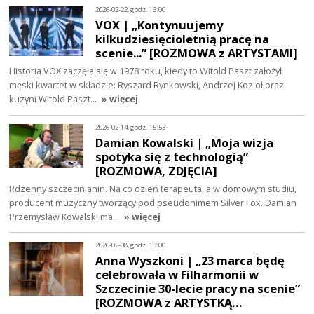
2026-02-22, godz. 13:00
VOX | „Kontynuujemy
kilkudziesięcioletnią pracę na
scenie...” [ROZMOWA z ARTYSTAMI]
Historia VOX zaczęła się w 1978 roku, kiedy to Witold Paszt założył
męski kwartet w składzie: Ryszard Rynkowski, Andrzej Kozioł oraz
kuzyni Witold Paszt…
» więcej
2026-02-14, godz. 15:53
Damian Kowalski | „Moja wizja
spotyka się z technologią”
[ROZMOWA, ZDJĘCIA]
Rdzenny szczecinianin. Na co dzień terapeuta, a w domowym studiu,
producent muzyczny tworzący pod pseudonimem Silver Fox. Damian
Przemysław Kowalski ma…
» więcej
2026-02-08, godz. 13:00
Anna Wyszkoni | „23 marca będę
celebrowała w Filharmonii w
Szczecinie 30-lecie pracy na scenie”
[ROZMOWA z ARTYSTKĄ…