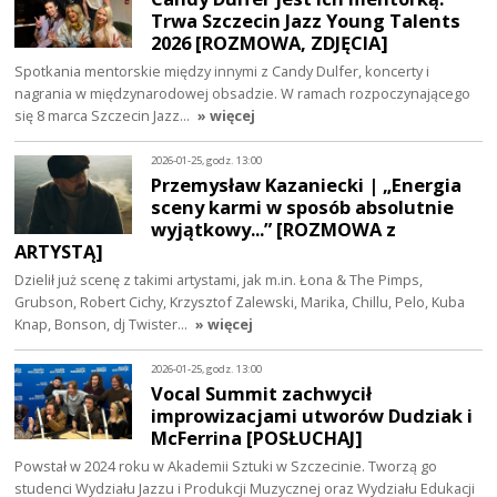
Trwa Szczecin Jazz Young Talents
2026 [ROZMOWA, ZDJĘCIA]
Spotkania mentorskie między innymi z Candy Dulfer, koncerty i
nagrania w międzynarodowej obsadzie. W ramach rozpoczynającego
się 8 marca Szczecin Jazz…
» więcej
2026-01-25, godz. 13:00
Przemysław Kazaniecki | „Energia
sceny karmi w sposób absolutnie
wyjątkowy...” [ROZMOWA z
ARTYSTĄ]
Dzielił już scenę z takimi artystami, jak m.in. Łona & The Pimps,
Grubson, Robert Cichy, Krzysztof Zalewski, Marika, Chillu, Pelo, Kuba
Knap, Bonson, dj Twister…
» więcej
2026-01-25, godz. 13:00
Vocal Summit zachwycił
improwizacjami utworów Dudziak i
McFerrina [POSŁUCHAJ]
Powstał w 2024 roku w Akademii Sztuki w Szczecinie. Tworzą go
studenci Wydziału Jazzu i Produkcji Muzycznej oraz Wydziału Edukacji