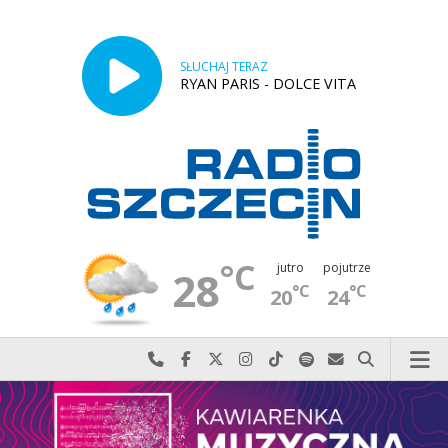
SŁUCHAJ TERAZ
RYAN PARIS - DOLCE VITA
°C
jutro
pojutrze
28
°C
°C
20
24
Najlepiej po prostu do nas zadzwoń
Odwiedź nas na Facebook-u
Odwiedź nas na X
Odwiedź nas na Instagram-ie
Odwiedź nas na TikTok-u
Szukaj nas na Spotify
Wyślij do nas w
Szukaj