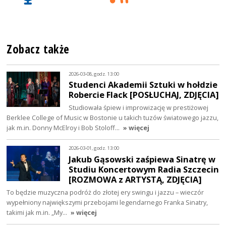
Zobacz także
2026-03-08, godz. 13:00
Studenci Akademii Sztuki w hołdzie
Robercie Flack [POSŁUCHAJ, ZDJĘCIA]
Studiowała śpiew i improwizację w prestiżowej
Berklee College of Music w Bostonie u takich tuzów światowego jazzu,
jak m.in. Donny McElroy i Bob Stoloff…
» więcej
2026-03-01, godz. 13:00
Jakub Gąsowski zaśpiewa Sinatrę w
Studiu Koncertowym Radia Szczecin
[ROZMOWA z ARTYSTĄ, ZDJĘCIA]
To będzie muzyczna podróż do złotej ery swingu i jazzu – wieczór
wypełniony największymi przebojami legendarnego Franka Sinatry,
takimi jak m.in. „My…
» więcej