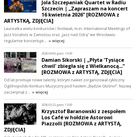
Jola Szczepaniak Quartet w Radiu
Szczecin | „Zapraszam na koncert
16 kwietnia 2026” [ROZMOWA z
ARTYSTKĄ, ZDJĘCIA]
Laureatka wielu konkursów i festiwali, m.in. International Meetings of
Jazz Vocalists w Zamościu oraz „Jazz nad Odrą” we Wrocławiu
regularnie koncertuje…
» więcej
2026-04-05, godz. 13:00
Damian Sikorski | „Płyta 'Tysiące
chwil' zbiegła się z Wielkanocą...”
[ROZMOWA z ARTYSTĄ, ZDJĘCIA]
Od lat promuje nowe talenty, którym nawet zorganizował cykliczny
Ogólnopolski Konkurs Muzyczny pod hasłem „Będzie Głośno!”. Nazwę
zaczerpnął z…
» więcej
2026-03-22, godz. 13:00
Krzysztof Baranowski z zespołem
Los Café w hołdzie Astorowi
Piazzolli [ROZMOWA z ARTYSTĄ,
ZDJĘCIA]