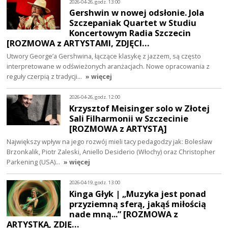
2026-04-26, godz. 13:00
Gershwin w nowej odsłonie. Jola
Szczepaniak Quartet w Studiu
Koncertowym Radia Szczecin
[ROZMOWA z ARTYSTAMI, ZDJĘCI…
Utwory George’a Gershwina, łączące klasykę z jazzem, są często
interpretowane w odświeżonych aranżacjach. Nowe opracowania z
reguły czerpią z tradycji…
» więcej
2026-04-26, godz. 12:00
Krzysztof Meisinger solo w Złotej
Sali Filharmonii w Szczecinie
[ROZMOWA z ARTYSTĄ]
Największy wpływ na jego rozwój mieli tacy pedagodzy jak: Bolesław
Brzonkalik, Piotr Zaleski, Aniello Desiderio (Włochy) oraz Christopher
Parkening (USA)…
» więcej
2026-04-19, godz. 13:00
Kinga Głyk | „Muzyka jest ponad
przyziemną sferą, jakąś miłością
nade mną...” [ROZMOWA z
ARTYSTKĄ, ZDJĘ…