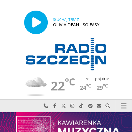
SŁUCHAJ TERAZ
OLIVIA DEAN - SO EASY
°C
jutro
pojutrze
22
°C
°C
24
29
Najlepiej po prostu do nas zadzwoń
Odwiedź nas na Facebook-u
Odwiedź nas na X
Odwiedź nas na Instagram-ie
Odwiedź nas na TikTok-u
Szukaj nas na Spotify
Wyślij do nas w
Szukaj