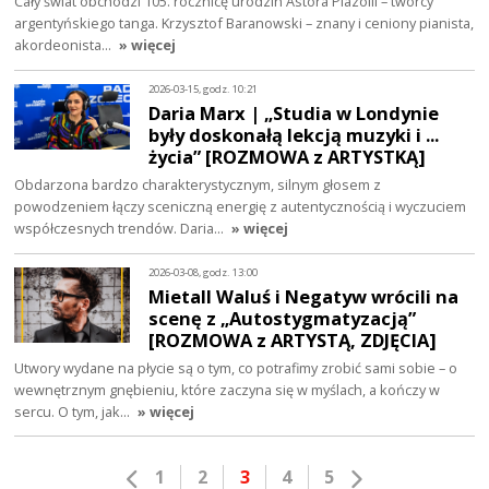
Cały świat obchodzi 105. rocznicę urodzin Astora Piazolli – twórcy
argentyńskiego tanga. Krzysztof Baranowski – znany i ceniony pianista,
akordeonista…
» więcej
2026-03-15, godz. 10:21
Daria Marx | „Studia w Londynie
były doskonałą lekcją muzyki i ...
życia” [ROZMOWA z ARTYSTKĄ]
Obdarzona bardzo charakterystycznym, silnym głosem z
powodzeniem łączy sceniczną energię z autentycznością i wyczuciem
współczesnych trendów. Daria…
» więcej
2026-03-08, godz. 13:00
Mietall Waluś i Negatyw wrócili na
scenę z „Autostygmatyzacją”
[ROZMOWA z ARTYSTĄ, ZDJĘCIA]
Utwory wydane na płycie są o tym, co potrafimy zrobić sami sobie – o
wewnętrznym gnębieniu, które zaczyna się w myślach, a kończy w
sercu. O tym, jak…
» więcej
1
2
3
4
5