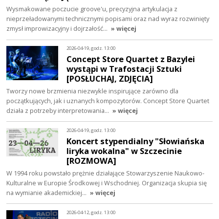
Wysmakowane poczucie groove'u, precyzyjna artykulacja z
nieprzeładowanymi technicznymi popisami oraz nad wyraz rozwinięty
zmysł improwizacyjny i dojrzałość…
» więcej
2026-04-19, godz. 13:00
Concept Store Quartet z Bazylei
wystąpi w Trafostacji Sztuki
[POSŁUCHAJ, ZDJĘCIA]
Tworzy nowe brzmienia niezwykle inspirujące zarówno dla
początkujących, jak i uznanych kompozytorów. Concept Store Quartet
działa z potrzeby interpretowania…
» więcej
2026-04-19, godz. 13:00
Koncert stypendialny "Słowiańska
liryka wokalna" w Szczecinie
[ROZMOWA]
W 1994 roku powstało prężnie działające Stowarzyszenie Naukowo-
Kulturalne w Europie Środkowej i Wschodniej. Organizacja skupia się
na wymianie akademickiej…
» więcej
2026-04-12, godz. 13:00