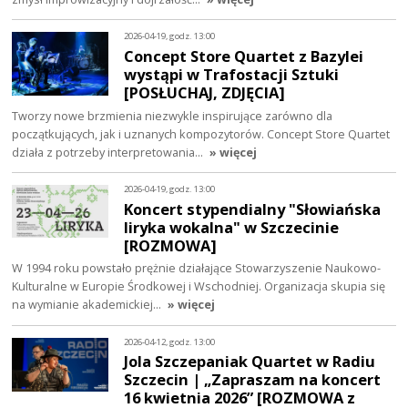
2026-04-19, godz. 13:00
Concept Store Quartet z Bazylei
wystąpi w Trafostacji Sztuki
[POSŁUCHAJ, ZDJĘCIA]
Tworzy nowe brzmienia niezwykle inspirujące zarówno dla
początkujących, jak i uznanych kompozytorów. Concept Store Quartet
działa z potrzeby interpretowania…
» więcej
2026-04-19, godz. 13:00
Koncert stypendialny "Słowiańska
liryka wokalna" w Szczecinie
[ROZMOWA]
W 1994 roku powstało prężnie działające Stowarzyszenie Naukowo-
Kulturalne w Europie Środkowej i Wschodniej. Organizacja skupia się
na wymianie akademickiej…
» więcej
2026-04-12, godz. 13:00
Jola Szczepaniak Quartet w Radiu
Szczecin | „Zapraszam na koncert
16 kwietnia 2026” [ROZMOWA z