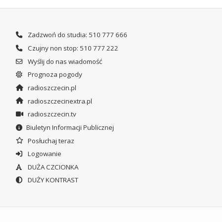
Zadzwoń do studia: 510 777 666
Czujny non stop: 510 777 222
Wyślij do nas wiadomość
Prognoza pogody
radioszczecin.pl
radioszczecinextra.pl
radioszczecin.tv
Biuletyn Informacji Publicznej
Posłuchaj teraz
Logowanie
DUŻA CZCIONKA
DUŻY KONTRAST