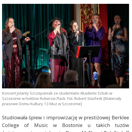
Koncert Jolanty Szczepaniak ze studentami Akademii Sztuki w
Szczecinie w hołdzie Robercie Flack. Fot. Robert Stachnik [Materiały
prasowe Domu Kultury 13 Muz w Szczecinie]
Studiowała śpiew i improwizację w prestiżowej Berklee
College of Music w Bostonie u takich tuzów