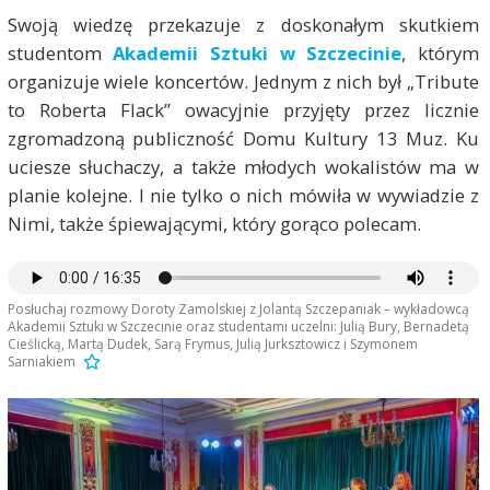
Swoją wiedzę przekazuje z doskonałym skutkiem
studentom
Akademii Sztuki w Szczecinie
, którym
organizuje wiele koncertów. Jednym z nich był „Tribute
to Roberta Flack” owacyjnie przyjęty przez licznie
zgromadzoną publiczność Domu Kultury 13 Muz. Ku
uciesze słuchaczy, a także młodych wokalistów ma w
planie kolejne. I nie tylko o nich mówiła w wywiadzie z
Nimi, także śpiewającymi, który gorąco polecam.
Posłuchaj rozmowy Doroty Zamolskiej z Jolantą Szczepaniak – wykładowcą
Akademii Sztuki w Szczecinie oraz studentami uczelni: Julią Bury, Bernadetą
Cieślicką, Martą Dudek, Sarą Frymus, Julią Jurksztowicz i Szymonem
Sarniakiem