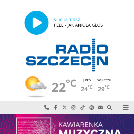
SŁUCHAJ TERAZ
FEEL - JAK ANIOŁA GŁOS
°C
jutro
pojutrze
22
°C
°C
24
29
Najlepiej po prostu do nas zadzwoń
Odwiedź nas na Facebook-u
Odwiedź nas na X
Odwiedź nas na Instagram-ie
Odwiedź nas na TikTok-u
Szukaj nas na Spotify
Wyślij do nas w
Szukaj