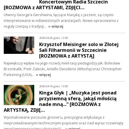
Koncertowym Radia Szczecin
[ROZMOWA z ARTYSTAMI, ZDJĘCI…
Utwory George’a Gershwina, łączące klasykę z jazzem, są często
interpretowane w odświeżonych aranżacjach. Nowe opracowania z
reguły czerpią z tradycji…
» więcej
2026-04-26, godz. 12:00
Krzysztof Meisinger solo w Złotej
Sali Filharmonii w Szczecinie
[ROZMOWA z ARTYSTĄ]
Największy wpływ na jego rozwój mieli tacy pedagodzy jak: Bolesław
Brzonkalik, Piotr Zaleski, Aniello Desiderio (Włochy) oraz Christopher
Parkening (USA)…
» więcej
2026-04-19, godz. 13:00
Kinga Głyk | „Muzyka jest ponad
przyziemną sferą, jakąś miłością
nade mną...” [ROZMOWA z
ARTYSTKĄ, ZDJĘ…
Wysmakowane poczucie groove'u, precyzyjna artykulacja z
nieprzeładowanymi technicznymi popisami oraz nad wyraz rozwinięty
zmysł improwizacyjny i dojrzałość…
» więcej