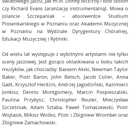
światowego jazzu, jak m.in. Donny McElroy i Bob Stoloff
czy Richard Evans (aranżację instrumentalną). Mowa o
Jolancie Szczepaniak – absolwentce Studium
Piosenkarskiego w Poznaniu oraz Akademii Muzycznej
w Poznaniu na Wydziale Dyrygentury Chóralnej,
Edukacji Muzycznej i Rytmiki.
Od wielu lat występuje z wybitnymi artystami nie tylko
sceny jazzowej. Jest gorąco oklaskiwana u boku takich
muzyków, jak chociażby: Bassem Akiki, Newman Taylor
Baker, Piotr Baron, John Betsch, Jacob Colier, Anna
Gadt, Krzysztof Herdzin, Andrzej Jagodziński, Kazimierz
Jonkisz, Dennis Montgomery, Marcin Pospieszalski,
Paulina Przybysz, Christopher Reuter, Mieczysław
Szcześniak, Adam Sztaba, Paweł Tomaszewski, Piotr
Wojtasik, Miłosz Wośko, Piotr i Zbigniew Wrombel oraz
Zbigniew Zamachowski.