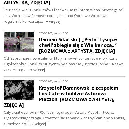
ARTYSTKĄ, ZDJĘCIA]
Laureatka wielu konkursów i festiwali, m.in. International Meetings of
Jazz Vocalists w Zamościu oraz „Jazz nad Odrą” we Wrocławiu
regularnie koncertuje…
» więcej
2026-04-05, godz. 13:00
Damian Sikorski | „Płyta 'Tysiące
chwil' zbiegła się z Wielkanocą...”
[ROZMOWA z ARTYSTĄ, ZDJĘCIA]
Od lat promuje nowe talenty, którym nawet zorganizował cykliczny
Ogólnopolski Konkurs Muzyczny pod hasłem „Będzie Głośno!”. Nazwę
zaczerpnął z…
» więcej
2026-03-22, godz. 13:00
Krzysztof Baranowski z zespołem
Los Café w hołdzie Astorowi
Piazzolli [ROZMOWA z ARTYSTĄ,
ZDJĘCIA]
Cały świat obchodzi 105. rocznicę urodzin Astora Piazolli – twórcy
argentyńskiego tanga. Krzysztof Baranowski – znany i ceniony pianista,
akordeonista…
» więcej