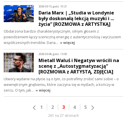
2026-03-15, godz. 10:21
Daria Marx | „Studia w Londynie
były doskonałą lekcją muzyki i ...
życia” [ROZMOWA z ARTYSTKĄ]
Obdarzona bardzo charakterystycznym, silnym głosem z
powodzeniem łączy sceniczną energię z autentycznością i wyczuciem
współczesnych trendów. Daria…
» więcej
2026-03-08, godz. 13:00
Mietall Waluś i Negatyw wrócili na
scenę z „Autostygmatyzacją”
[ROZMOWA z ARTYSTĄ, ZDJĘCIA]
Utwory wydane na płycie są o tym, co potrafimy zrobić sami sobie – o
wewnętrznym gnębieniu, które zaczyna się w myślach, a kończy w
sercu. O tym, jak…
» więcej
1
2
3
4
5
261 na 27 stronach