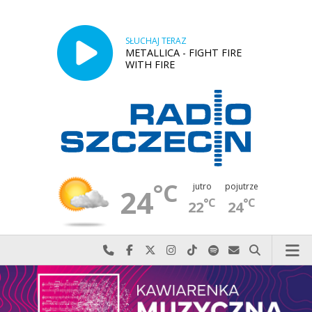
SŁUCHAJ TERAZ
METALLICA - FIGHT FIRE
WITH FIRE
°C
jutro
pojutrze
24
°C
°C
22
24
Najlepiej po prostu do nas zadzwoń
Odwiedź nas na Facebook-u
Odwiedź nas na X
Odwiedź nas na Instagram-ie
Odwiedź nas na TikTok-u
Szukaj nas na Spotify
Wyślij do nas w
Szukaj