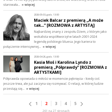
starowała…
» więcej
2026-05-03, godz. 13:00
Maciek Balcar z premierą „A może
tak...” [ROZMOWA z ARTYSTĄ]
Najbardziej znany z zespołu Dżem, z którym jako
wokalista współtworzył w latach 2001-2024
legendę polskiego bluesa. Jego kariera to
połączenie intensywnej…
» więcej
2026-04-26, godz. 13:00
Kasia Moś i Karolina Lyndo z
premierą „Półprawdy” [ROZMOWA z
ARTYSTKAMI]
Półprawda opowiada o miłości w momencie pęknięcia – kiedy coś
jeszcze trwa, ale już zaczyna się rozmywać. O relacji, w której ludzie
przestają się…
» więcej
1
2
3
4
5
261 na 27 stronach