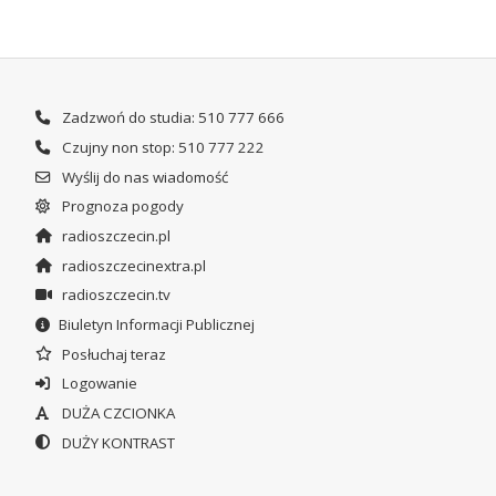
Zadzwoń do studia: 510 777 666
Czujny non stop: 510 777 222
Wyślij do nas wiadomość
Prognoza pogody
radioszczecin.pl
radioszczecinextra.pl
radioszczecin.tv
Biuletyn Informacji Publicznej
Posłuchaj teraz
Logowanie
DUŻA CZCIONKA
DUŻY KONTRAST