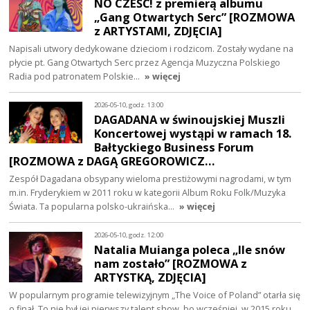
NO CZEŚĆ! z premierą albumu
„Gang Otwartych Serc” [ROZMOWA
z ARTYSTAMI, ZDJĘCIA]
Napisali utwory dedykowane dzieciom i rodzicom. Zostały wydane na
płycie pt. Gang Otwartych Serc przez Agencja Muzyczna Polskiego
Radia pod patronatem Polskie…
» więcej
2026-05-10, godz. 13:00
DAGADANA w świnoujskiej Muszli
Koncertowej wystąpi w ramach 18.
Bałtyckiego Business Forum
[ROZMOWA z DAGĄ GREGOROWICZ…
Zespół Dagadana obsypany wieloma prestiżowymi nagrodami, w tym
m.in. Fryderykiem w 2011 roku w kategorii Album Roku Folk/Muzyka
Świata. Ta popularna polsko-ukraińska…
» więcej
2026-05-10, godz. 12:00
Natalia Muianga poleca „Ile snów
nam zostało” [ROZMOWA z
ARTYSTKĄ, ZDJĘCIA]
W popularnym programie telewizyjnym „The Voice of Poland” otarła się
o finał. To nie był jej pierwszy talent show, bo wcześniej, w 2015 roku