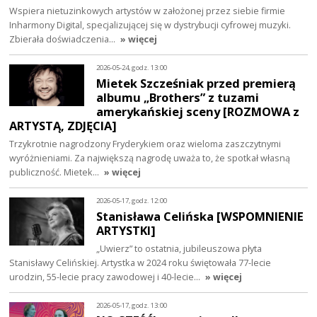
Wspiera nietuzinkowych artystów w założonej przez siebie firmie
Inharmony Digital, specjalizującej się w dystrybucji cyfrowej muzyki.
Zbierała doświadczenia…
» więcej
2026-05-24, godz. 13:00
Mietek Szcześniak przed premierą
albumu „Brothers” z tuzami
amerykańskiej sceny [ROZMOWA z
ARTYSTĄ, ZDJĘCIA]
Trzykrotnie nagrodzony Fryderykiem oraz wieloma zaszczytnymi
wyróżnieniami. Za największą nagrodę uważa to, że spotkał własną
publiczność. Mietek…
» więcej
2026-05-17, godz. 12:00
Stanisława Celińska [WSPOMNIENIE
ARTYSTKI]
„Uwierz” to ostatnia, jubileuszowa płyta
Stanisławy Celińskiej. Artystka w 2024 roku świętowała 77-lecie
urodzin, 55-lecie pracy zawodowej i 40-lecie…
» więcej
2026-05-17, godz. 13:00