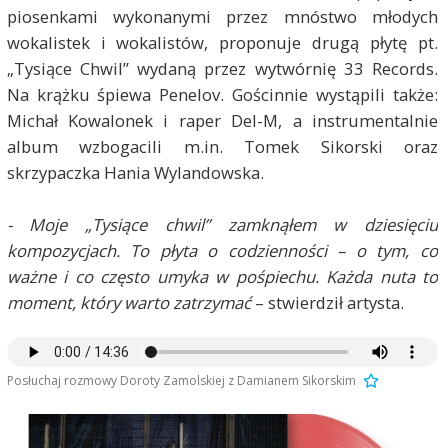
piosenkami wykonanymi przez mnóstwo młodych
wokalistek i wokalistów, proponuje drugą płytę pt.
„Tysiące Chwil” wydaną przez wytwórnię 33 Records.
Na krążku śpiewa Penelov. Gościnnie wystąpili także:
Michał Kowalonek i raper Del-M, a instrumentalnie
album wzbogacili m.in. Tomek Sikorski oraz
skrzypaczka Hania Wylandowska.
- Moje „Tysiące chwil” zamknąłem w dziesięciu
kompozycjach. To płyta o codzienności – o tym, co
ważne i co często umyka w pośpiechu. Każda nuta to
moment, który warto zatrzymać
– stwierdził artysta.
Posłuchaj rozmowy Doroty Zamolskiej z Damianem Sikorskim