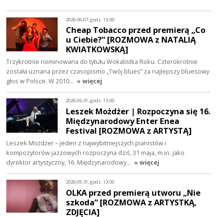
2026-06-07, godz. 13:00
Cheap Tobacco przed premierą „Co
u Ciebie?” [ROZMOWA z NATALIĄ
KWIATKOWSKĄ]
Trzykrotnie nominowana do tytułu Wokalistka Roku. Czterokrotnie
została uznana przez czasopismo „Twój blues” za najlepszy bluesowy
głos w Polsce. W 2010…
» więcej
2026-05-31, godz. 13:00
Leszek Możdżer | Rozpoczyna się 16.
Międzynarodowy Enter Enea
Festival [ROZMOWA z ARTYSTĄ]
Leszek Możdżer – jeden z najwybitniejszych pianistów i
kompozytorów jazzowych rozpoczyna dziś, 31 maja, m.in. jako
dyrektor artystyczny, 16. Międzynarodowy…
» więcej
2026-05-31, godz. 13:00
OLKA przed premierą utworu „Nie
szkoda” [ROZMOWA z ARTYSTKĄ,
ZDJĘCIA]