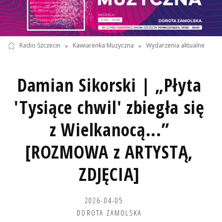
Radio Szczecin
»
Kawiarenka Muzyczna
»
Wydarzenia aktualne
Damian Sikorski | „Płyta
'Tysiące chwil' zbiegła się
z Wielkanocą...”
[ROZMOWA z ARTYSTĄ,
ZDJĘCIA]
2026-04-05
DOROTA ZAMOLSKA