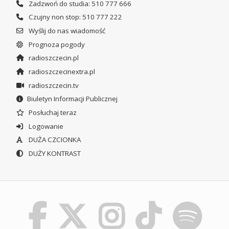
Zadzwoń do studia: 510 777 666
Czujny non stop: 510 777 222
Wyślij do nas wiadomość
Prognoza pogody
radioszczecin.pl
radioszczecinextra.pl
radioszczecin.tv
Biuletyn Informacji Publicznej
Posłuchaj teraz
Logowanie
DUŻA CZCIONKA
DUŻY KONTRAST