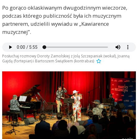
Po gorąco oklaskiwanym dwugodzinnym wieczorze,
podczas którego publiczność była ich muzycznym
partnerem, udzielili wywiadu w „Kawiarence
muzycznej”.
Posłuchaj rozmowy Doroty Zamolskiej z Jolą Szczepaniak (wokal), Joanną
Gajdą (fortepian) i Bartoszem Świątkiem (kontrabas)