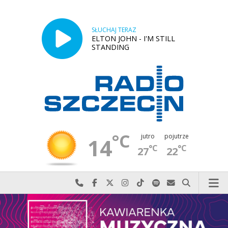
SŁUCHAJ TERAZ
ELTON JOHN - I'M STILL
STANDING
°C
jutro
pojutrze
14
°C
°C
27
22
Najlepiej po prostu do nas zadzwoń
Odwiedź nas na Facebook-u
Odwiedź nas na X
Odwiedź nas na Instagram-ie
Odwiedź nas na TikTok-u
Szukaj nas na Spotify
Wyślij do nas w
Szukaj