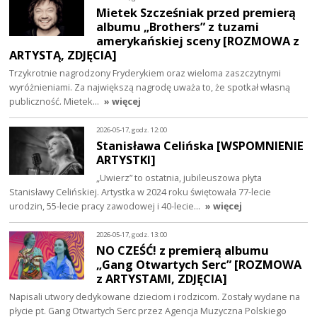
Mietek Szcześniak przed premierą
albumu „Brothers” z tuzami
amerykańskiej sceny [ROZMOWA z
ARTYSTĄ, ZDJĘCIA]
Trzykrotnie nagrodzony Fryderykiem oraz wieloma zaszczytnymi
wyróżnieniami. Za największą nagrodę uważa to, że spotkał własną
publiczność. Mietek…
» więcej
2026-05-17, godz. 12:00
Stanisława Celińska [WSPOMNIENIE
ARTYSTKI]
„Uwierz” to ostatnia, jubileuszowa płyta
Stanisławy Celińskiej. Artystka w 2024 roku świętowała 77-lecie
urodzin, 55-lecie pracy zawodowej i 40-lecie…
» więcej
2026-05-17, godz. 13:00
NO CZEŚĆ! z premierą albumu
„Gang Otwartych Serc” [ROZMOWA
z ARTYSTAMI, ZDJĘCIA]
Napisali utwory dedykowane dzieciom i rodzicom. Zostały wydane na
płycie pt. Gang Otwartych Serc przez Agencja Muzyczna Polskiego