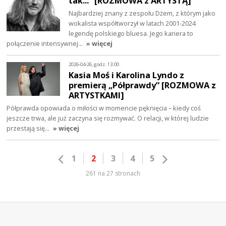
tak...” [ROZMOWA z ARTYSTĄ]
Najbardziej znany z zespołu Dżem, z którym jako
wokalista współtworzył w latach 2001-2024
legendę polskiego bluesa. Jego kariera to
połączenie intensywnej…
» więcej
2026-04-26, godz. 13:00
Kasia Moś i Karolina Lyndo z
premierą „Półprawdy” [ROZMOWA z
ARTYSTKAMI]
Półprawda opowiada o miłości w momencie pęknięcia – kiedy coś
jeszcze trwa, ale już zaczyna się rozmywać. O relacji, w której ludzie
przestają się…
» więcej
1
2
3
4
5
261 na 27 stronach