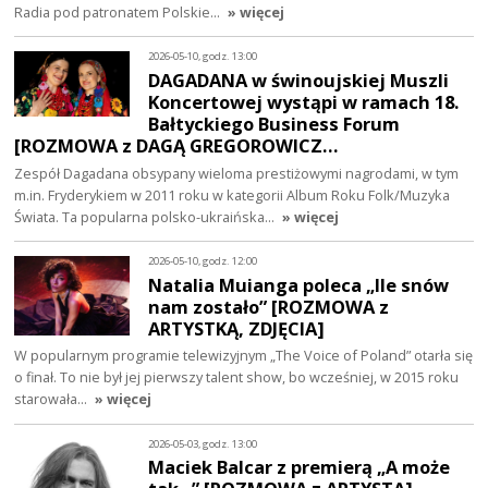
Radia pod patronatem Polskie…
» więcej
2026-05-10, godz. 13:00
DAGADANA w świnoujskiej Muszli
Koncertowej wystąpi w ramach 18.
Bałtyckiego Business Forum
[ROZMOWA z DAGĄ GREGOROWICZ…
Zespół Dagadana obsypany wieloma prestiżowymi nagrodami, w tym
m.in. Fryderykiem w 2011 roku w kategorii Album Roku Folk/Muzyka
Świata. Ta popularna polsko-ukraińska…
» więcej
2026-05-10, godz. 12:00
Natalia Muianga poleca „Ile snów
nam zostało” [ROZMOWA z
ARTYSTKĄ, ZDJĘCIA]
W popularnym programie telewizyjnym „The Voice of Poland” otarła się
o finał. To nie był jej pierwszy talent show, bo wcześniej, w 2015 roku
starowała…
» więcej
2026-05-03, godz. 13:00
Maciek Balcar z premierą „A może