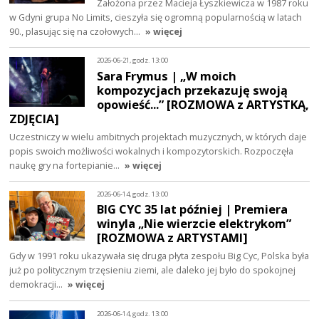
Założona przez Macieja Łyszkiewicza w 1987 roku
w Gdyni grupa No Limits, cieszyła się ogromną popularnością w latach
90., plasując się na czołowych…
» więcej
2026-06-21, godz. 13:00
Sara Frymus | „W moich
kompozycjach przekazuję swoją
opowieść...” [ROZMOWA z ARTYSTKĄ,
ZDJĘCIA]
Uczestniczy w wielu ambitnych projektach muzycznych, w których daje
popis swoich możliwości wokalnych i kompozytorskich. Rozpoczęła
naukę gry na fortepianie…
» więcej
2026-06-14, godz. 13:00
BIG CYC 35 lat później | Premiera
winyla „Nie wierzcie elektrykom”
[ROZMOWA z ARTYSTAMI]
Gdy w 1991 roku ukazywała się druga płyta zespołu Big Cyc, Polska była
już po politycznym trzęsieniu ziemi, ale daleko jej było do spokojnej
demokracji…
» więcej
2026-06-14, godz. 13:00