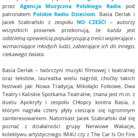
przez
Agencja Muzyczna Polskiego Radia
pod
patronatem
Polskie Radio Dzieciom
. Basia Derlak i
Jacek Szabrański z zespołu
NO CZEŚĆ!
– autorzy
wszystkich piosenek przekonują, że
każda jest
oddzielną opowieścią popularyzującą treści wspierające i
wzmacniające młodych ludzi, zabierające ich do innego,
ciekawego świata.
Basia Derlak – twórczyni muzyki filmowej i teatralnej
oraz tekstów, laureatka wielu nagród, choćby takich
festiwali jak: Nowa Tradycja, Mikołajki Folkowe, Dwa
Teatry i Kaliskie Spotkania Teatralne, znana jest m.in. z
duetu Apokryfy i zespołu Chłopcy kontra Basia, z
którym nagrała cztery płyty cieszące się ogromnym
zainteresowaniem. Natomiast Jacek Szabrański dał się
poznać z działalności grupy Nerwowe Wakacje,
kolektywu artystycznego !M4U czy z The Car Is On Fire