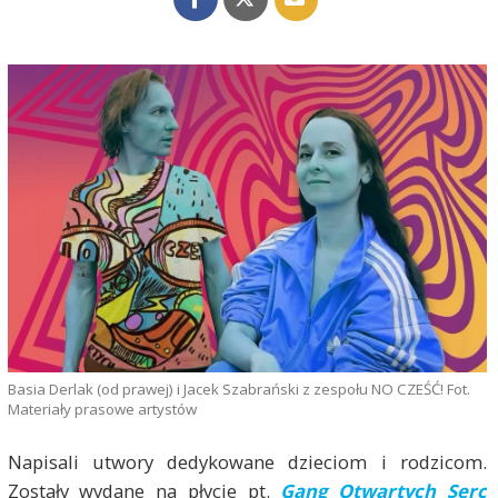
Basia Derlak (od prawej) i Jacek Szabrański z zespołu NO CZEŚĆ! Fot.
Materiały prasowe artystów
Napisali utwory dedykowane dzieciom i rodzicom.
Zostały wydane na płycie pt.
Gang Otwartych Serc