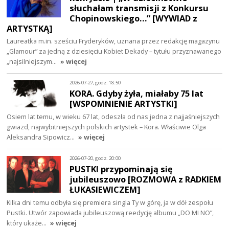
słuchałam transmisji z Konkursu
Chopinowskiego…” [WYWIAD z
ARTYSTKĄ]
Laureatka m.in. sześciu Fryderyków, uznana przez redakcję magazynu
„Glamour” za jedną z dziesięciu Kobiet Dekady – tytułu przyznawanego
„najsilniejszym…
» więcej
2026-07-27, godz. 18:50
KORA. Gdyby żyła, miałaby 75 lat
[WSPOMNIENIE ARTYSTKI]
Osiem lat temu, w wieku 67 lat, odeszła od nas jedna z najjaśniejszych
gwiazd, najwybitniejszych polskich artystek – Kora. Właściwie Olga
Aleksandra Sipowicz…
» więcej
2026-07-20, godz. 20:00
PUSTKI przypominają się
jubileuszowo [ROZMOWA z RADKIEM
ŁUKASIEWICZEM]
Kilka dni temu odbyła się premiera singla Ty w górę, ja w dół zespołu
Pustki. Utwór zapowiada jubileuszową reedycję albumu „DO MI NO”,
który ukaże…
» więcej