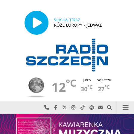
SŁUCHAJ TERAZ
RÓŻE EUROPY - JEDWAB
°C
jutro
pojutrze
12
°C
°C
30
27
Najlepiej po prostu do nas zadzwoń
Odwiedź nas na Facebook-u
Odwiedź nas na X
Odwiedź nas na Instagram-ie
Odwiedź nas na TikTok-u
Szukaj nas na Spotify
Wyślij do nas w
Szukaj