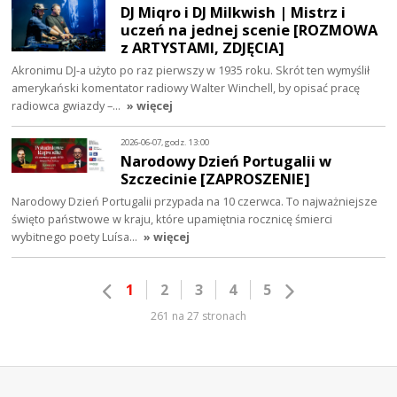
DJ Miqro i DJ Milkwish | Mistrz i
uczeń na jednej scenie [ROZMOWA
z ARTYSTAMI, ZDJĘCIA]
Akronimu DJ-a użyto po raz pierwszy w 1935 roku. Skrót ten wymyślił
amerykański komentator radiowy Walter Winchell, by opisać pracę
radiowca gwiazdy –…
» więcej
2026-06-07, godz. 13:00
Narodowy Dzień Portugalii w
Szczecinie [ZAPROSZENIE]
Narodowy Dzień Portugalii przypada na 10 czerwca. To najważniejsze
święto państwowe w kraju, które upamiętnia rocznicę śmierci
wybitnego poety Luísa…
» więcej
1
2
3
4
5
261 na 27 stronach