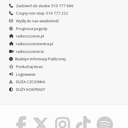
Zadzwoń do studia: 510 777 666
Czujny non stop: 510 777 222
Wyślij do nas wiadomość
Prognoza pogody
radioszczecin.pl
radioszczecinextra.pl
radioszczecin.tv
Biuletyn Informacji Publicznej
Posłuchaj teraz
Logowanie
DUŻA CZCIONKA
DUŻY KONTRAST