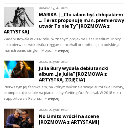
2026-07-13, godz. 20:00
MARIKA | „Chciałam być chłopakiem
... Teraz proponuję m.in. premierowy
utwór To nie Ty” [ROZMOWA z
ARTYSTKĄ]
Zadebiutowała w 2002 roku w znanym projekcie Bass Medium Trinity.
Jako pierwsza wokalistka reggae-dancehall przebiła się do polskiego
mainstreamu singlem Moje…
» więcej
2026-07-06, godz. 20:00
Julia Bury wydała debiutancki
album „Ja Julia” [ROZMOWA z
ARTYSTKĄ, ZDJĘCIA]
Pierwszym jej festiwalem, na którym wykonała swoje autorskie utwory,
akompaniując sobie na pianinie, był Getting Out Festival. W 2018 roku
supportowała Ralpha…
» więcej
2026-06-29, godz. 19:00
No Limits wrócił na scenę
[ROZMOWA z ARTYSTAMI]