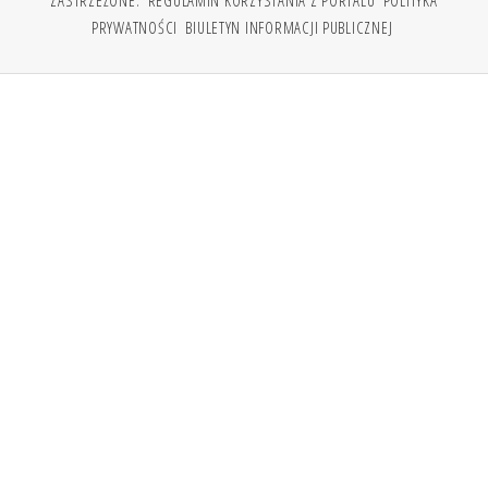
ZASTRZEŻONE.
REGULAMIN KORZYSTANIA Z PORTALU
POLITYKA
PRYWATNOŚCI
BIULETYN INFORMACJI PUBLICZNEJ