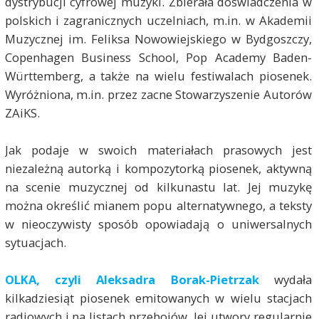
dystrybucji cyfrowej muzyki. Zbierała doświadczenia w
polskich i zagranicznych uczelniach, m.in. w Akademii
Muzycznej im. Feliksa Nowowiejskiego w Bydgoszczy,
Copenhagen Business School, Pop Academy Baden-
Württemberg, a także na wielu festiwalach piosenek.
Wyróżniona, m.in. przez zacne Stowarzyszenie Autorów
ZAiKS.
Jak podaje w swoich materiałach prasowych jest
niezależną autorką i kompozytorką piosenek, aktywną
na scenie muzycznej od kilkunastu lat. Jej muzykę
można określić mianem popu alternatywnego, a teksty
w nieoczywisty sposób opowiadają o uniwersalnych
sytuacjach.
OLKA, czyli Aleksadra Borak-Pietrzak
wydała
kilkadziesiąt piosenek emitowanych w wielu stacjach
radiowych i na listach przebojów. Jej utwory regularnie