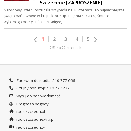
Szczecinie [ZAPROSZENIE]
Narodowy Dzień Portugalii przypada na 10 czerwca. To najważniejsze
święto państwowe w kraju, które upamiętnia rocznicę śmierci
wybitnego poety Luísa…
» więcej
1
2
3
4
5
261 na 27 stronach
Zadzwoń do studia: 510 777 666
Czujny non stop: 510 777 222
Wyślij do nas wiadomość
Prognoza pogody
radioszczecin.pl
radioszczecinextra.pl
radioszczecin.tv