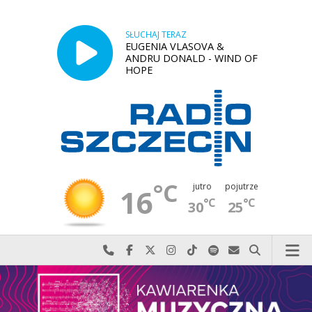
SŁUCHAJ TERAZ
EUGENIA VLASOVA &
ANDRU DONALD - WIND OF
HOPE
°C
jutro
pojutrze
16
°C
°C
30
25
Najlepiej po prostu do nas zadzwoń
Odwiedź nas na Facebook-u
Odwiedź nas na X
Odwiedź nas na Instagram-ie
Odwiedź nas na TikTok-u
Szukaj nas na Spotify
Wyślij do nas w
Szukaj