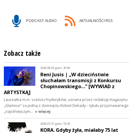
PODCAST AUDIO
AKTUALNOŚCI RSS
Zobacz także
2026-08-03, godz. 20:00
Reni Jusis | „W dzieciństwie
słuchałam transmisji z Konkursu
Chopinowskiego…” [WYWIAD z
ARTYSTKĄ]
Laureatka m.in. sześciu Fryderyków, uznana przez redakcję magazynu
„Glamour” za jedną z dziesięciu Kobiet Dekady – tytułu przyznawanego
„najsilniejszym…
» więcej
2026-07-27, godz. 18:50
KORA. Gdyby żyła, miałaby 75 lat