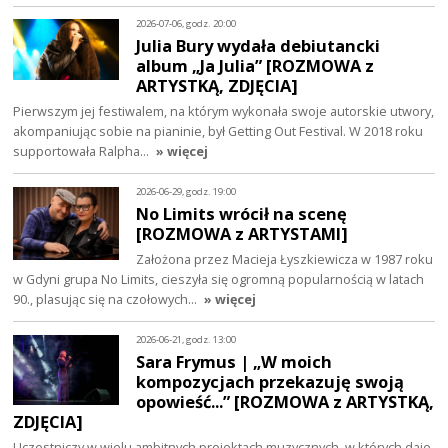
2026-07-06, godz. 20:00
Julia Bury wydała debiutancki
album „Ja Julia” [ROZMOWA z
ARTYSTKĄ, ZDJĘCIA]
Pierwszym jej festiwalem, na którym wykonała swoje autorskie utwory,
akompaniując sobie na pianinie, był Getting Out Festival. W 2018 roku
supportowała Ralpha…
» więcej
2026-06-29, godz. 19:00
No Limits wrócił na scenę
[ROZMOWA z ARTYSTAMI]
Założona przez Macieja Łyszkiewicza w 1987 roku
w Gdyni grupa No Limits, cieszyła się ogromną popularnością w latach
90., plasując się na czołowych…
» więcej
2026-06-21, godz. 13:00
Sara Frymus | „W moich
kompozycjach przekazuję swoją
opowieść...” [ROZMOWA z ARTYSTKĄ,
ZDJĘCIA]
Uczestniczy w wielu ambitnych projektach muzycznych, w których daje