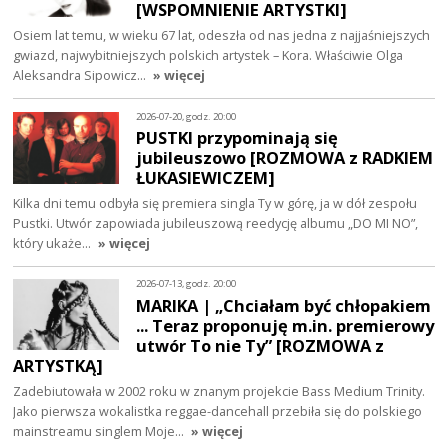
[WSPOMNIENIE ARTYSTKI]
Osiem lat temu, w wieku 67 lat, odeszła od nas jedna z najjaśniejszych
gwiazd, najwybitniejszych polskich artystek – Kora. Właściwie Olga
Aleksandra Sipowicz…
» więcej
2026-07-20, godz. 20:00
PUSTKI przypominają się
jubileuszowo [ROZMOWA z RADKIEM
ŁUKASIEWICZEM]
Kilka dni temu odbyła się premiera singla Ty w górę, ja w dół zespołu
Pustki. Utwór zapowiada jubileuszową reedycję albumu „DO MI NO”,
który ukaże…
» więcej
2026-07-13, godz. 20:00
MARIKA | „Chciałam być chłopakiem
... Teraz proponuję m.in. premierowy
utwór To nie Ty” [ROZMOWA z
ARTYSTKĄ]
Zadebiutowała w 2002 roku w znanym projekcie Bass Medium Trinity.
Jako pierwsza wokalistka reggae-dancehall przebiła się do polskiego
mainstreamu singlem Moje…
» więcej