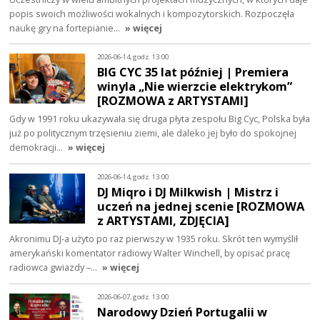
popis swoich możliwości wokalnych i kompozytorskich. Rozpoczęła
naukę gry na fortepianie…
» więcej
2026-06-14, godz. 13:00
BIG CYC 35 lat później | Premiera
winyla „Nie wierzcie elektrykom”
[ROZMOWA z ARTYSTAMI]
Gdy w 1991 roku ukazywała się druga płyta zespołu Big Cyc, Polska była
już po politycznym trzęsieniu ziemi, ale daleko jej było do spokojnej
demokracji…
» więcej
2026-06-14, godz. 13:00
DJ Miqro i DJ Milkwish | Mistrz i
uczeń na jednej scenie [ROZMOWA
z ARTYSTAMI, ZDJĘCIA]
Akronimu DJ-a użyto po raz pierwszy w 1935 roku. Skrót ten wymyślił
amerykański komentator radiowy Walter Winchell, by opisać pracę
radiowca gwiazdy –…
» więcej
2026-06-07, godz. 13:00
Narodowy Dzień Portugalii w