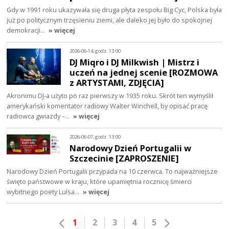
Gdy w 1991 roku ukazywała się druga płyta zespołu Big Cyc, Polska była
już po politycznym trzęsieniu ziemi, ale daleko jej było do spokojnej
demokracji…
» więcej
2026-06-14, godz. 13:00
DJ Miqro i DJ Milkwish | Mistrz i
uczeń na jednej scenie [ROZMOWA
z ARTYSTAMI, ZDJĘCIA]
Akronimu DJ-a użyto po raz pierwszy w 1935 roku. Skrót ten wymyślił
amerykański komentator radiowy Walter Winchell, by opisać pracę
radiowca gwiazdy –…
» więcej
2026-06-07, godz. 13:00
Narodowy Dzień Portugalii w
Szczecinie [ZAPROSZENIE]
Narodowy Dzień Portugalii przypada na 10 czerwca. To najważniejsze
święto państwowe w kraju, które upamiętnia rocznicę śmierci
wybitnego poety Luísa…
» więcej
1
2
3
4
5