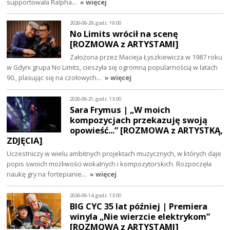
supportowała Ralpha…
» więcej
2026-06-29, godz. 19:00
No Limits wrócił na scenę
[ROZMOWA z ARTYSTAMI]
Założona przez Macieja Łyszkiewicza w 1987 roku
w Gdyni grupa No Limits, cieszyła się ogromną popularnością w latach
90., plasując się na czołowych…
» więcej
2026-06-21, godz. 13:00
Sara Frymus | „W moich
kompozycjach przekazuję swoją
opowieść...” [ROZMOWA z ARTYSTKĄ,
ZDJĘCIA]
Uczestniczy w wielu ambitnych projektach muzycznych, w których daje
popis swoich możliwości wokalnych i kompozytorskich. Rozpoczęła
naukę gry na fortepianie…
» więcej
2026-06-14, godz. 13:00
BIG CYC 35 lat później | Premiera
winyla „Nie wierzcie elektrykom”
[ROZMOWA z ARTYSTAMI]