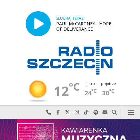
SŁUCHAJ TERAZ
PAUL McCARTNEY - HOPE
OF DELIVERANCE
°C
jutro
pojutrze
12
°C
°C
24
30
Najlepiej po prostu do nas zadzwoń
Odwiedź nas na Facebook-u
Odwiedź nas na X
Odwiedź nas na Instagram-ie
Odwiedź nas na TikTok-u
Szukaj nas na Spotify
Wyślij do nas w
Szukaj