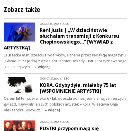
Zobacz także
2026-08-03, godz. 20:00
Reni Jusis | „W dzieciństwie
słuchałam transmisji z Konkursu
Chopinowskiego…” [WYWIAD z
ARTYSTKĄ]
Laureatka m.in. sześciu Fryderyków, uznana przez redakcję magazynu
„Glamour” za jedną z dziesięciu Kobiet Dekady – tytułu przyznawanego
„najsilniejszym…
» więcej
2026-07-27, godz. 18:50
KORA. Gdyby żyła, miałaby 75 lat
[WSPOMNIENIE ARTYSTKI]
Osiem lat temu, w wieku 67 lat, odeszła od nas jedna z najjaśniejszych
gwiazd, najwybitniejszych polskich artystek – Kora. Właściwie Olga
Aleksandra Sipowicz…
» więcej
2026-07-20, godz. 20:00
PUSTKI przypominają się