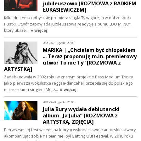
jubileuszowo [ROZMOWA z RADKIEM
ŁUKASIEWICZEM]
Kilka dni temu odbyła się premiera singla Ty w górę, ja w dół zespołu
Pustki. Utwór zapowiada jubileuszową reedycję albumu „DO MI NO”,
który ukaże…
» więcej
2026-07-13, godz. 20:00
MARIKA | „Chciałam być chłopakiem
... Teraz proponuję m.in. premierowy
utwór To nie Ty” [ROZMOWA z
ARTYSTKĄ]
Zadebiutowała w 2002 roku w znanym projekcie Bass Medium Trinity.
Jako pierwsza wokalistka reggae-dancehall przebiła się do polskiego
mainstreamu singlem Moje…
» więcej
2026-07-06, godz. 20:00
Julia Bury wydała debiutancki
album „Ja Julia” [ROZMOWA z
ARTYSTKĄ, ZDJĘCIA]
Pierwszym jej festiwalem, na którym wykonała swoje autorskie utwory,
akompaniując sobie na pianinie, był Getting Out Festival. W 2018 roku