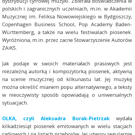
dystrybucji cyfrowej muzyki. Zbierała doświadczenia w
polskich i zagranicznych uczelniach, m.in. w Akademii
Muzycznej im. Feliksa Nowowiejskiego w Bydgoszczy,
Copenhagen Business School, Pop Academy Baden-
Württemberg, a także na wielu festiwalach piosenek.
Wyróżniona, m.in. przez zacne Stowarzyszenie Autorów
ZAiKS.
Jak podaje w swoich materiałach prasowych jest
niezależną autorką i kompozytorką piosenek, aktywną
na scenie muzycznej od kilkunastu lat. Jej muzykę
można określić mianem popu alternatywnego, a teksty
w nieoczywisty sposób opowiadają o uniwersalnych
sytuacjach.
OLKA, czyli Aleksadra Borak-Pietrzak
wydała
kilkadziesiąt piosenek emitowanych w wielu stacjach
radiowych i na listach przebojów. Jej utwory regularnie