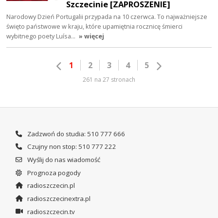
Szczecinie [ZAPROSZENIE]
Narodowy Dzień Portugalii przypada na 10 czerwca. To najważniejsze
święto państwowe w kraju, które upamiętnia rocznicę śmierci
wybitnego poety Luísa…
» więcej
1
2
3
4
5
261 na 27 stronach
Zadzwoń do studia: 510 777 666
Czujny non stop: 510 777 222
Wyślij do nas wiadomość
Prognoza pogody
radioszczecin.pl
radioszczecinextra.pl
radioszczecin.tv