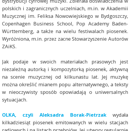
dystrybucji cyfrowej muzyki. Zbierała doświadczenia w
polskich i zagranicznych uczelniach, m.in. w Akademii
Muzycznej im. Feliksa Nowowiejskiego w Bydgoszczy,
Copenhagen Business School, Pop Academy Baden-
Württemberg, a także na wielu festiwalach piosenek.
Wyróżniona, m.in. przez zacne Stowarzyszenie Autorów
ZAiKS.
Jak podaje w swoich materiałach prasowych jest
niezależną autorką i kompozytorką piosenek, aktywną
na scenie muzycznej od kilkunastu lat. Jej muzykę
można określić mianem popu alternatywnego, a teksty
w nieoczywisty sposób opowiadają o uniwersalnych
sytuacjach.
OLKA, czyli Aleksadra Borak-Pietrzak
wydała
kilkadziesiąt piosenek emitowanych w wielu stacjach
radiowych i na listach przebojów. Jej utwory regularnie