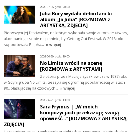
2026-07-06, godz. 20:00
Julia Bury wydała debiutancki
album „Ja Julia” [ROZMOWA z
ARTYSTKĄ, ZDJĘCIA]
Pierwszym jej festiwalem, na którym wykonała swoje autorskie utwory,
akompaniując sobie na pianinie, był Getting Out Festival. W 2018 roku
supportowała Ralpha…
» więcej
2026-06-29, godz. 19:00
No Limits wrócił na scenę
[ROZMOWA z ARTYSTAMI]
Założona przez Macieja Łyszkiewicza w 1987 roku
w Gdyni grupa No Limits, cieszyła się ogromną popularnością w latach
90., plasując się na czołowych…
» więcej
2026-06-21, godz. 13:00
Sara Frymus | „W moich
kompozycjach przekazuję swoją
opowieść...” [ROZMOWA z ARTYSTKĄ,
ZDJĘCIA]
Uczestniczy w wielu ambitnych projektach muzycznych, w których daje