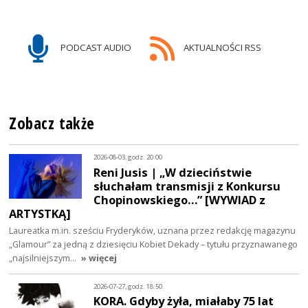
PODCAST AUDIO
AKTUALNOŚCI RSS
Zobacz także
2026-08-03, godz. 20:00
Reni Jusis | „W dzieciństwie
słuchałam transmisji z Konkursu
Chopinowskiego…” [WYWIAD z
ARTYSTKĄ]
Laureatka m.in. sześciu Fryderyków, uznana przez redakcję magazynu
„Glamour” za jedną z dziesięciu Kobiet Dekady – tytułu przyznawanego
„najsilniejszym…
» więcej
2026-07-27, godz. 18:50
KORA. Gdyby żyła, miałaby 75 lat