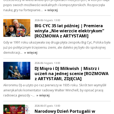
popis swoich możliwości wokalnych i kompozytorskich. Rozpoczęła
naukę gry na fortepianie…
» więcej
2026-06-14, godz. 13:00
BIG CYC 35 lat później | Premiera
winyla „Nie wierzcie elektrykom”
[ROZMOWA z ARTYSTAMI]
Gdy w 1991 roku ukazywała się druga płyta zespołu Big Cyc, Polska była
już po politycznym trzęsieniu ziemi, ale daleko jej było do spokojnej
demokracji…
» więcej
2026-06-14, godz. 13:00
DJ Miqro i DJ Milkwish | Mistrz i
uczeń na jednej scenie [ROZMOWA
z ARTYSTAMI, ZDJĘCIA]
Akronimu DJ-a użyto po raz pierwszy w 1935 roku. Skrót ten wymyślił
amerykański komentator radiowy Walter Winchell, by opisać pracę
radiowca gwiazdy –…
» więcej
2026-06-07, godz. 13:00
Narodowy Dzień Portugalii w