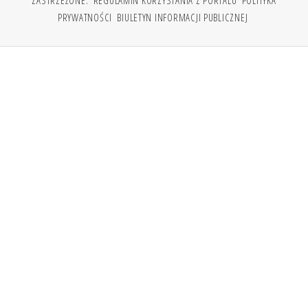
ZASTRZEŻONE.
REGULAMIN KORZYSTANIA Z PORTALU
POLITYKA
PRYWATNOŚCI
BIULETYN INFORMACJI PUBLICZNEJ