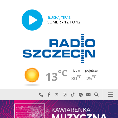
SŁUCHAJ TERAZ
SOMBR - 12 TO 12
°C
jutro
pojutrze
13
°C
°C
30
25
Najlepiej po prostu do nas zadzwoń
Odwiedź nas na Facebook-u
Odwiedź nas na X
Odwiedź nas na Instagram-ie
Odwiedź nas na TikTok-u
Szukaj nas na Spotify
Wyślij do nas w
Szukaj