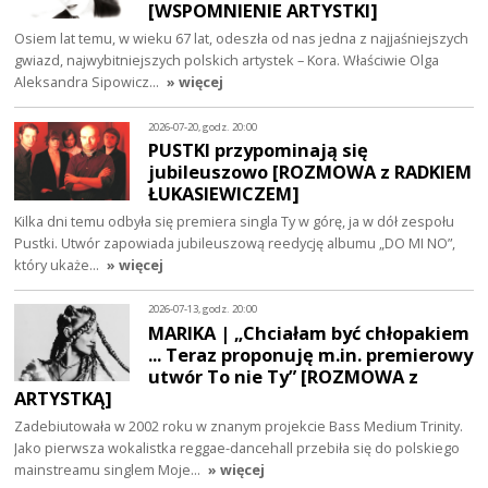
[WSPOMNIENIE ARTYSTKI]
Osiem lat temu, w wieku 67 lat, odeszła od nas jedna z najjaśniejszych
gwiazd, najwybitniejszych polskich artystek – Kora. Właściwie Olga
Aleksandra Sipowicz…
» więcej
2026-07-20, godz. 20:00
PUSTKI przypominają się
jubileuszowo [ROZMOWA z RADKIEM
ŁUKASIEWICZEM]
Kilka dni temu odbyła się premiera singla Ty w górę, ja w dół zespołu
Pustki. Utwór zapowiada jubileuszową reedycję albumu „DO MI NO”,
który ukaże…
» więcej
2026-07-13, godz. 20:00
MARIKA | „Chciałam być chłopakiem
... Teraz proponuję m.in. premierowy
utwór To nie Ty” [ROZMOWA z
ARTYSTKĄ]
Zadebiutowała w 2002 roku w znanym projekcie Bass Medium Trinity.
Jako pierwsza wokalistka reggae-dancehall przebiła się do polskiego
mainstreamu singlem Moje…
» więcej