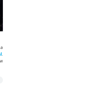
na
l
.
 w