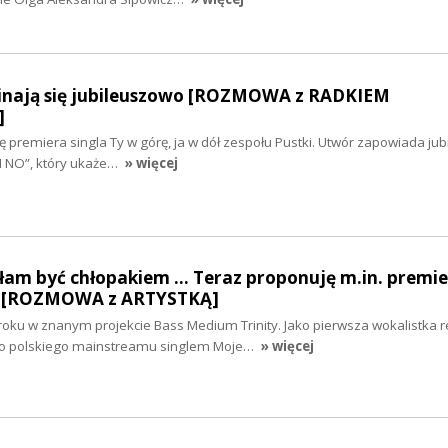
nają się jubileuszowo [ROZMOWA z RADKIEM
]
ię premiera singla Ty w górę, ja w dół zespołu Pustki. Utwór zapowiada ju
I NO”, który ukaże…
» więcej
am być chłopakiem ... Teraz proponuję m.in. premi
y” [ROZMOWA z ARTYSTKĄ]
oku w znanym projekcie Bass Medium Trinity. Jako pierwsza wokalistka 
 do polskiego mainstreamu singlem Moje…
» więcej