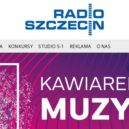
A
KONKURSY
STUDIO S-1
REKLAMA
O NAS