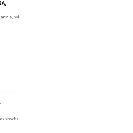
KĄ,
aninie, był
”
okalnych i