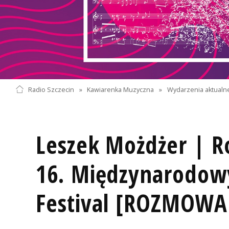
Radio Szczecin
»
Kawiarenka Muzyczna
»
Wydarzenia aktualn
Leszek Możdżer | R
16. Międzynarodow
Festival [ROZMOWA