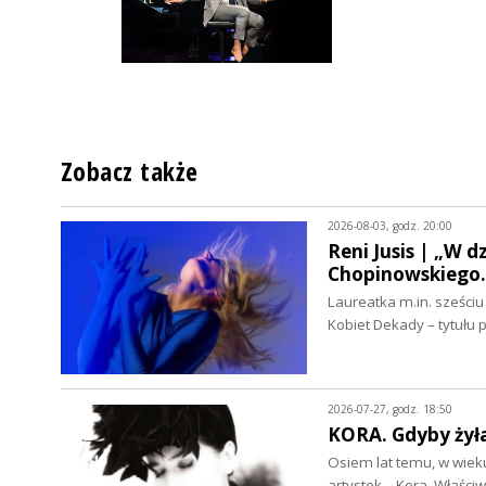
Zobacz także
2026-08-03, godz. 20:00
Reni Jusis | „W 
Chopinowskiego
Laureatka m.in. sześci
Kobiet Dekady – tytułu
2026-07-27, godz. 18:50
KORA. Gdyby żył
Osiem lat temu, w wieku
artystek – Kora. Właśc