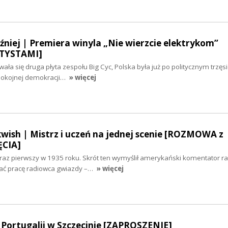
óźniej | Premiera winyla „Nie wierzcie elektrykom”
TYSTAMI]
ła się druga płyta zespołu Big Cyc, Polska była już po politycznym trzęsi
spokojnej demokracji…
» więcej
lkwish | Mistrz i uczeń na jednej scenie [ROZMOWA z
ĘCIA]
 raz pierwszy w 1935 roku. Skrót ten wymyślił amerykański komentator r
isać pracę radiowca gwiazdy –…
» więcej
Portugalii w Szczecinie [ZAPROSZENIE]