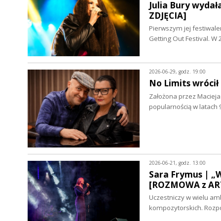
Julia Bury wyda
ZDJĘCIA]
Pierwszym jej festiwale
Getting Out Festival. 
2026-06-29, godz. 19:00
No Limits wróci
Założona przez Macieja
popularnością w latach 
2026-06-21, godz. 13:00
Sara Frymus | „
[ROZMOWA z ART
Uczestniczy w wielu amb
kompozytorskich. Rozpo