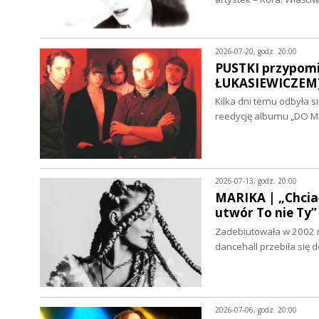
2026-07-20, godz. 20:00
PUSTKI przypomi
ŁUKASIEWICZEM
Kilka dni temu odbyła s
reedycję albumu „DO M
2026-07-13, godz. 20:00
MARIKA | „Chciał
utwór To nie T
Zadebiutowała w 2002 r
dancehall przebiła się
2026-07-06, godz. 20:00