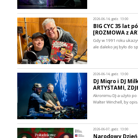
2026-06-14, godz. 13:00
BIG CYC 35 lat p
[ROZMOWA z AR
Gdy w 1991 roku ukazywa
ale daleko jej było do 
2026-06-14, godz. 13:00
DJ Miqro i DJ Mi
ARTYSTAMI, ZDJ
Akronimu DJ-a użyto po
Walter Winchell, by op
2026-06-07, godz. 13:00
Narodowy Dzień 