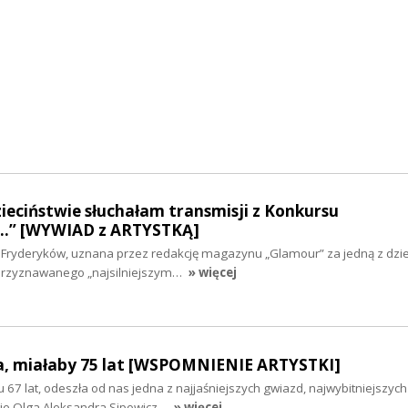
dzieciństwie słuchałam transmisji z Konkursu
…” [WYWIAD z ARTYSTKĄ]
u Fryderyków, uznana przez redakcję magazynu „Glamour” za jedną z dzie
 przyznawanego „najsilniejszym…
» więcej
a, miałaby 75 lat [WSPOMNIENIE ARTYSTKI]
 67 lat, odeszła od nas jedna z najjaśniejszych gwiazd, najwybitniejszych
iwie Olga Aleksandra Sipowicz…
» więcej