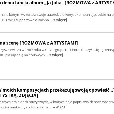
ła debiutancki album „Ja Julia” [ROZMOWA z ARTYST
m, na którym wykonała swoje autorskie utwory, akompaniując sobie na pi
W 2018 roku supportowała Ralpha…
» więcej
ł na scenę [ROZMOWA z ARTYSTAMI]
 Łyszkiewicza w 1987 roku w Gdyni grupa No Limits, cieszyła się ogromną
90., plasując się na czołowych…
» więcej
W moich kompozycjach przekazuję swoją opowieść...
YSTKĄ, ZDJĘCIA]
itnych projektach muzycznych, w których daje popis swoich możliwości w
częła naukę gry na fortepianie…
» więcej