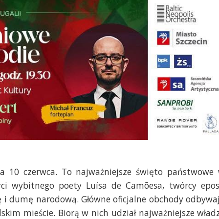
na 10 czerwca. To najważniejsze święto państwowe
erci wybitnego poety Luísa de Camõesa, twórcy epo
urę i dumę narodową. Główne oficjalne obchody odbywa
kim mieście. Biorą w nich udział najważniejsze wład