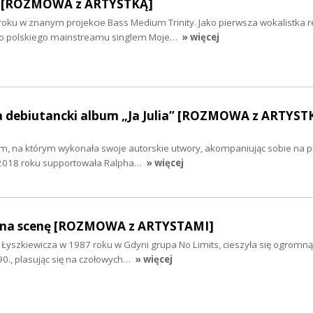
y” [ROZMOWA z ARTYSTKĄ]
oku w znanym projekcie Bass Medium Trinity. Jako pierwsza wokalistka 
 do polskiego mainstreamu singlem Moje…
» więcej
ła debiutancki album „Ja Julia” [ROZMOWA z ARTYST
m, na którym wykonała swoje autorskie utwory, akompaniując sobie na pi
W 2018 roku supportowała Ralpha…
» więcej
ł na scenę [ROZMOWA z ARTYSTAMI]
 Łyszkiewicza w 1987 roku w Gdyni grupa No Limits, cieszyła się ogromną
90., plasując się na czołowych…
» więcej