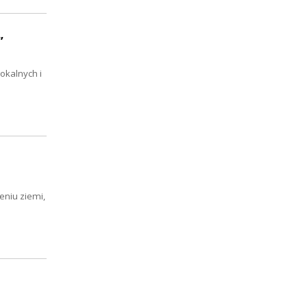
”
okalnych i
eniu ziemi,