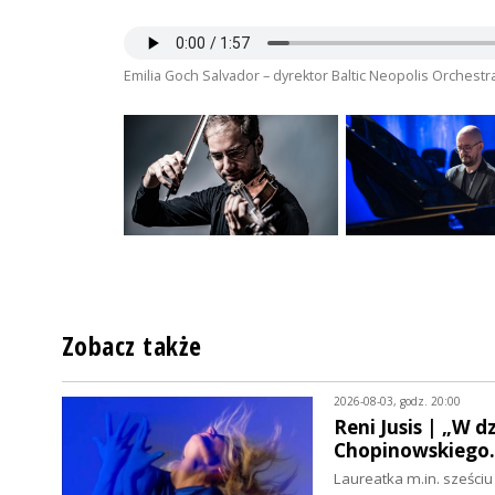
Emilia Goch Salvador – dyrektor Baltic Neopolis Orchest
Zobacz także
2026-08-03, godz. 20:00
Reni Jusis | „W 
Chopinowskiego
Laureatka m.in. sześci