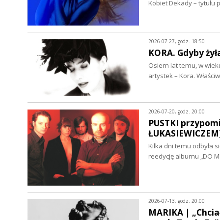
Kobiet Dekady – tytułu
2026-07-27, godz. 18:50
KORA. Gdyby żył
Osiem lat temu, w wieku
artystek – Kora. Właśc
2026-07-20, godz. 20:00
PUSTKI przypomi
ŁUKASIEWICZEM
Kilka dni temu odbyła s
reedycję albumu „DO M
2026-07-13, godz. 20:00
MARIKA | „Chciał