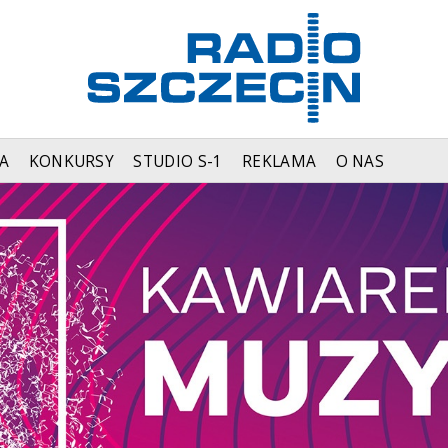
A
KONKURSY
STUDIO S-1
REKLAMA
O NAS