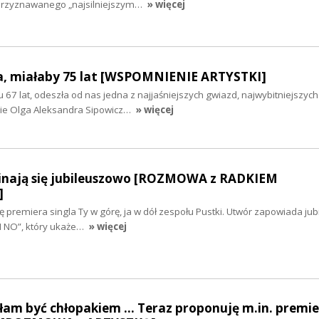
 przyznawanego „najsilniejszym…
» więcej
a, miałaby 75 lat [WSPOMNIENIE ARTYSTKI]
 67 lat, odeszła od nas jedna z najjaśniejszych gwiazd, najwybitniejszych
iwie Olga Aleksandra Sipowicz…
» więcej
nają się jubileuszowo [ROZMOWA z RADKIEM
]
ię premiera singla Ty w górę, ja w dół zespołu Pustki. Utwór zapowiada ju
I NO”, który ukaże…
» więcej
am być chłopakiem ... Teraz proponuję m.in. premi