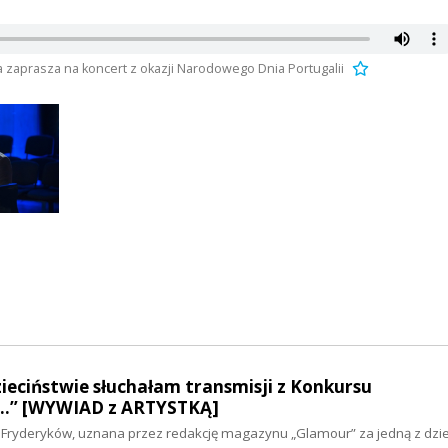
ra zaprasza na koncert z okazji Narodowego Dnia Portugalii
dzieciństwie słuchałam transmisji z Konkursu
…” [WYWIAD z ARTYSTKĄ]
u Fryderyków, uznana przez redakcję magazynu „Glamour” za jedną z dzie