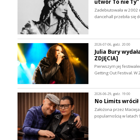
utwór To nie T
Zadebiutowała w 2002 r
dancehall przebiła się
2026-07-06, godz. 20:00
Julia Bury wyda
ZDJĘCIA]
Pierwszym jej festiwale
Getting Out Festival. 
2026-06-29, godz. 19:00
No Limits wróci
Założona przez Macieja
popularnością w latach 