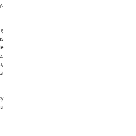
y,
ię
is
ie
e,
u,
ka
cy
ku