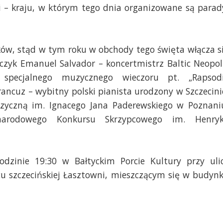
 – kraju, w którym tego dnia organizowane są parad
ków, stąd w tym roku w obchody tego święta włącza s
czyk Emanuel Salvador – koncertmistrz Baltic Neopol
 specjalnego muzycznego wieczoru pt. „Rapsod
rancuz – wybitny polski pianista urodzony w Szczecini
zyczną im. Ignacego Jana Paderewskiego w Poznani
narodowego Konkursu Skrzypcowego im. Henry
dzinie 19:30 w Bałtyckim Porcie Kultury przy uli
u szczecińskiej Łasztowni, mieszczącym się w budyn