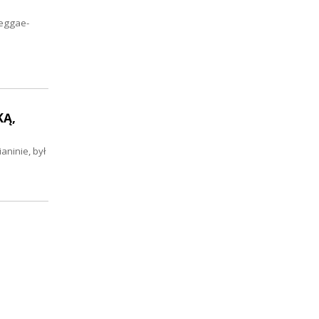
reggae-
KĄ,
aninie, był