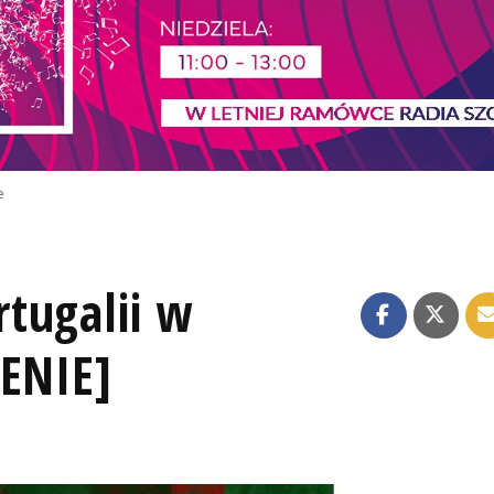
e
tugalii w
ZENIE]