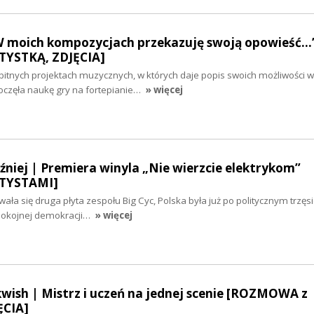
W moich kompozycjach przekazuję swoją opowieść...
YSTKĄ, ZDJĘCIA]
itnych projektach muzycznych, w których daje popis swoich możliwości w
częła naukę gry na fortepianie…
» więcej
óźniej | Premiera winyla „Nie wierzcie elektrykom”
TYSTAMI]
ła się druga płyta zespołu Big Cyc, Polska była już po politycznym trzęsi
spokojnej demokracji…
» więcej
lkwish | Mistrz i uczeń na jednej scenie [ROZMOWA z
ĘCIA]