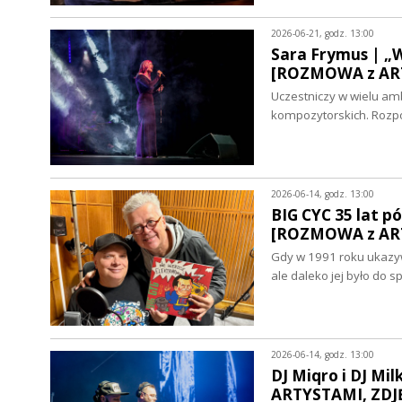
2026-06-21, godz. 13:00
Sara Frymus | „
[ROZMOWA z ART
Uczestniczy w wielu amb
kompozytorskich. Rozpo
2026-06-14, godz. 13:00
BIG CYC 35 lat p
[ROZMOWA z AR
Gdy w 1991 roku ukazywa
ale daleko jej było do 
2026-06-14, godz. 13:00
DJ Miqro i DJ Mi
ARTYSTAMI, ZDJ