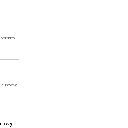
 polskich
bileuszową
erowy