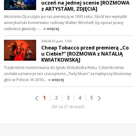
uczeń na jednej scenie [ROZMOWA
z ARTYSTAMI, ZDJĘCIA]
Akronimu DJ-a użyto po raz pierwszy w 1935 roku. Skrót ten wymyślił
amerykański komentator radiowy Walter Winchell, by opisać pracę
radiowca gwiazdy –…
» więcej
2026-06-07, godz. 13:00
Cheap Tobacco przed premierą „Co
u Ciebie?” [ROZMOWA z NATALIĄ
KWIATKOWSKĄ]
Trzykrotnie nominowana do tytułu Wokalistka Roku. Czterokrotnie
została uznana przez czasopismo „Twój blues” za najlepszy bluesowy
głos w Polsce. W 2010…
» więcej
1
2
3
4
5
261 na 27 stronach