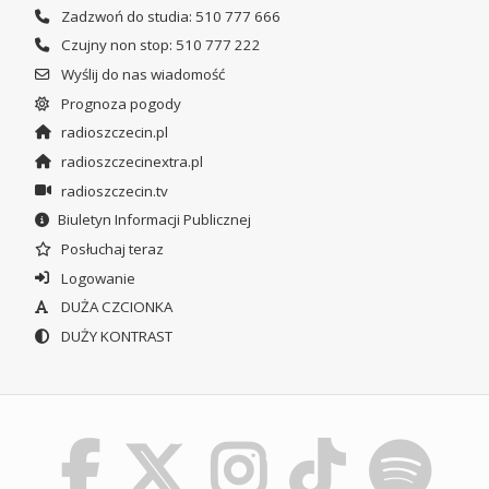
Zadzwoń do studia: 510 777 666
Czujny non stop: 510 777 222
Wyślij do nas wiadomość
Prognoza pogody
radioszczecin.pl
radioszczecinextra.pl
radioszczecin.tv
Biuletyn Informacji Publicznej
Posłuchaj teraz
Logowanie
DUŻA CZCIONKA
DUŻY KONTRAST