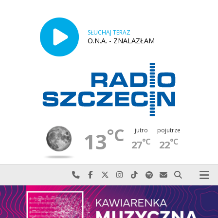
SŁUCHAJ TERAZ
O.N.A. - ZNALAZŁAM
°C
jutro
pojutrze
13
°C
°C
27
22
Najlepiej po prostu do nas zadzwoń
Odwiedź nas na Facebook-u
Odwiedź nas na X
Odwiedź nas na Instagram-ie
Odwiedź nas na TikTok-u
Szukaj nas na Spotify
Wyślij do nas w
Szukaj