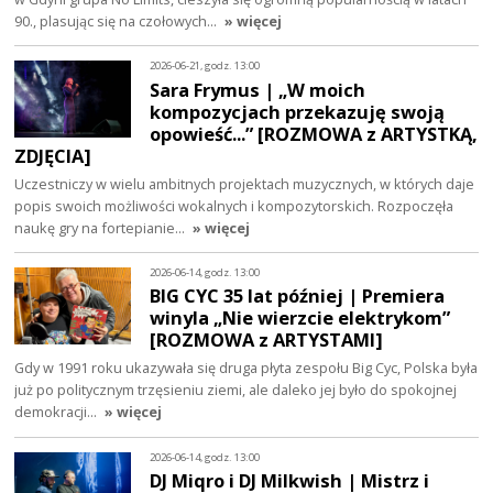
90., plasując się na czołowych…
» więcej
2026-06-21, godz. 13:00
Sara Frymus | „W moich
kompozycjach przekazuję swoją
opowieść...” [ROZMOWA z ARTYSTKĄ,
ZDJĘCIA]
Uczestniczy w wielu ambitnych projektach muzycznych, w których daje
popis swoich możliwości wokalnych i kompozytorskich. Rozpoczęła
naukę gry na fortepianie…
» więcej
2026-06-14, godz. 13:00
BIG CYC 35 lat później | Premiera
winyla „Nie wierzcie elektrykom”
[ROZMOWA z ARTYSTAMI]
Gdy w 1991 roku ukazywała się druga płyta zespołu Big Cyc, Polska była
już po politycznym trzęsieniu ziemi, ale daleko jej było do spokojnej
demokracji…
» więcej
2026-06-14, godz. 13:00
DJ Miqro i DJ Milkwish | Mistrz i