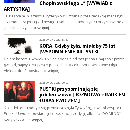
Chopinowskiego…” [WYWIAD z
ARTYSTKĄ]
Laureatka m.in. sześciu Fryderyków, uznana przez redakcję magazynu
„Glamour” za jedną z dziesięciu Kobiet Dekady – tytułu przyznawanego
„najsilniejszym…
» więcej
2026-07-27, godz. 18:50
KORA. Gdyby żyła, miałaby 75 lat
[WSPOMNIENIE ARTYSTKI]
Osiem lat temu, w wieku 67 lat, odeszła od nas jedna z najjaśniejszych
gwiazd, najwybitniejszych polskich artystek – Kora. Właściwie Olga
Aleksandra Sipowicz…
» więcej
2026-07-20, godz. 20:00
PUSTKI przypominają się
jubileuszowo [ROZMOWA z RADKIEM
ŁUKASIEWICZEM]
Kilka dni temu odbyła się premiera singla Ty w górę, ja w dół zespołu
Pustki. Utwór zapowiada jubileuszową reedycję albumu „DO MI NO”,
który ukaże…
» więcej