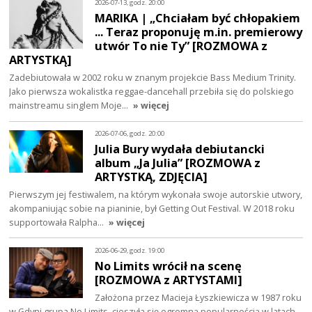
2026-07-13, godz. 20:00
MARIKA | „Chciałam być chłopakiem
... Teraz proponuję m.in. premierowy
utwór To nie Ty” [ROZMOWA z
ARTYSTKĄ]
Zadebiutowała w 2002 roku w znanym projekcie Bass Medium Trinity.
Jako pierwsza wokalistka reggae-dancehall przebiła się do polskiego
mainstreamu singlem Moje…
» więcej
2026-07-06, godz. 20:00
Julia Bury wydała debiutancki
album „Ja Julia” [ROZMOWA z
ARTYSTKĄ, ZDJĘCIA]
Pierwszym jej festiwalem, na którym wykonała swoje autorskie utwory,
akompaniując sobie na pianinie, był Getting Out Festival. W 2018 roku
supportowała Ralpha…
» więcej
2026-06-29, godz. 19:00
No Limits wrócił na scenę
[ROZMOWA z ARTYSTAMI]
Założona przez Macieja Łyszkiewicza w 1987 roku
w Gdyni grupa No Limits, cieszyła się ogromną popularnością w latach