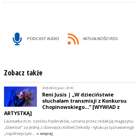
PODCAST AUDIO
AKTUALNOŚCI RSS
Zobacz także
2026-08-03, godz. 20:00
Reni Jusis | „W dzieciństwie
słuchałam transmisji z Konkursu
Chopinowskiego…” [WYWIAD z
ARTYSTKĄ]
Laureatka m.in. sześciu Fryderyków, uznana przez redakcję magazynu
„Glamour” za jedną z dziesięciu Kobiet Dekady – tytułu przyznawanego
„najsilniejszym…
» więcej