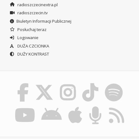
radioszczecinextra.pl
radioszczecin.tv
Biuletyn Informacji Publicznej
Posłuchaj teraz
Logowanie
DUŻA CZCIONKA
DUŻY KONTRAST