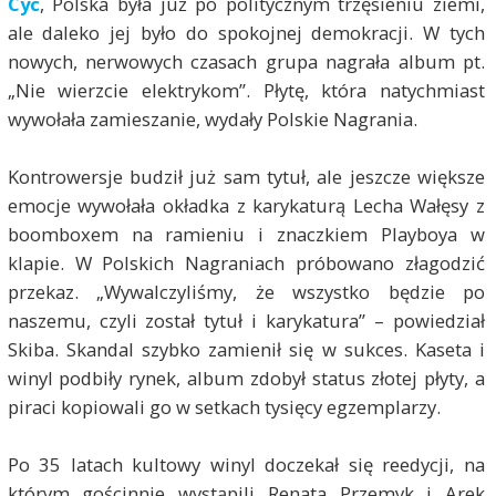
Cyc
, Polska była już po politycznym trzęsieniu ziemi,
ale daleko jej było do spokojnej demokracji. W tych
nowych, nerwowych czasach grupa nagrała album pt.
„Nie wierzcie elektrykom”. Płytę, która natychmiast
wywołała zamieszanie, wydały Polskie Nagrania.
Kontrowersje budził już sam tytuł, ale jeszcze większe
emocje wywołała okładka z karykaturą Lecha Wałęsy z
boomboxem na ramieniu i znaczkiem Playboya w
klapie. W Polskich Nagraniach próbowano złagodzić
przekaz. „Wywalczyliśmy, że wszystko będzie po
naszemu, czyli został tytuł i karykatura” – powiedział
Skiba. Skandal szybko zamienił się w sukces. Kaseta i
winyl podbiły rynek, album zdobył status złotej płyty, a
piraci kopiowali go w setkach tysięcy egzemplarzy.
Po 35 latach kultowy winyl doczekał się reedycji, na
którym gościnnie wystąpili Renata Przemyk i Arek