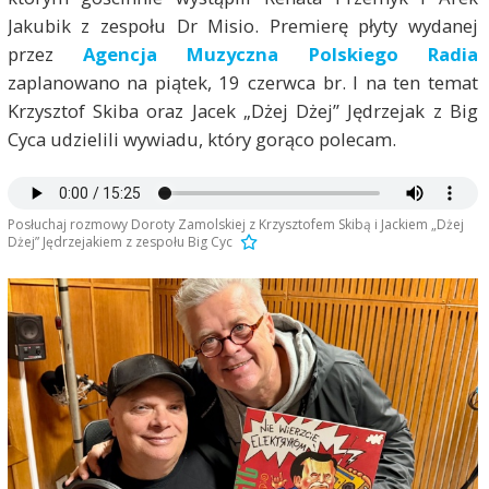
Jakubik z zespołu Dr Misio. Premierę płyty wydanej
przez
Agencja Muzyczna Polskiego Radia
zaplanowano na piątek, 19 czerwca br. I na ten temat
Krzysztof Skiba oraz Jacek „Dżej Dżej” Jędrzejak z Big
Cyca udzielili wywiadu, który gorąco polecam.
Posłuchaj rozmowy Doroty Zamolskiej z Krzysztofem Skibą i Jackiem „Dżej
Dżej” Jędrzejakiem z zespołu Big Cyc