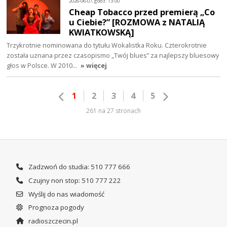
2026-06-07, godz. 13:00
Cheap Tobacco przed premierą „Co
u Ciebie?” [ROZMOWA z NATALIĄ
KWIATKOWSKĄ]
Trzykrotnie nominowana do tytułu Wokalistka Roku. Czterokrotnie
została uznana przez czasopismo „Twój blues” za najlepszy bluesowy
głos w Polsce. W 2010…
» więcej
1
2
3
4
5
261 na 27 stronach
Zadzwoń do studia: 510 777 666
Czujny non stop: 510 777 222
Wyślij do nas wiadomość
Prognoza pogody
radioszczecin.pl