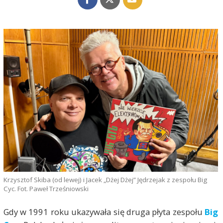
Krzysztof Skiba (od lewej) i Jacek „Dżej Dżej” Jędrzejak z zespołu Big
Cyc. Fot. Paweł Trześniowski
Gdy w 1991 roku ukazywała się druga płyta zespołu
Big