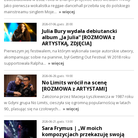
Jako pierwsza wokalistka reggae-dancehall przebiła się do polskiego
mainstreamu singlem Moje…
» więcej
2026-07-06, godz. 20:00
Julia Bury wydała debiutancki
album „Ja Julia” [ROZMOWA z
ARTYSTKĄ, ZDJĘCIA]
Pierwszym jej festiwalem, na którym wykonała swoje autorskie utwory,
akompaniując sobie na pianinie, był Getting Out Festival. W 2018 roku
supportowała Ralpha…
» więcej
2026-06-29, godz. 19:00
No Limits wrócił na scenę
[ROZMOWA z ARTYSTAMI]
Założona przez Macieja Łyszkiewicza w 1987 roku
w Gdyni grupa No Limits, cieszyła się ogromną popularnością w latach
90., plasując się na czołowych…
» więcej
2026-06-21, godz. 13:00
Sara Frymus | „W moich
kompozycjach przekazuję swoją