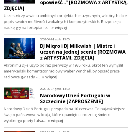
opowieść...” [ROZMOWA z ARTYSTKĄ,
ZDJĘCIA]
Uczestniczy w wielu ambitnych projektach muzycznych, w których daje
popis swoich możliwości wokalnych i kompozytorskich. Rozpoczęła
naukę gry na fortepianie…
» więcej
2026-06-14, godz. 13:00
DJ Miqro i DJ Milkwish | Mistrz i
uczeń na jednej scenie [ROZMOWA
z ARTYSTAMI, ZDJĘCIA]
Akronimu DJ-a użyto po raz pierwszy w 1935 roku. Skrót ten wymyślił
amerykański komentator radiowy Walter Winchell, by opisać pracę
radiowca gwiazdy –…
» więcej
2026-06-07, godz. 13:00
Narodowy Dzień Portugalii w
Szczecinie [ZAPROSZENIE]
Narodowy Dzień Portugalii przypada na 10 czerwca. To najważniejsze
święto państwowe w kraju, które upamiętnia rocznicę śmierci
wybitnego poety Luísa…
» więcej