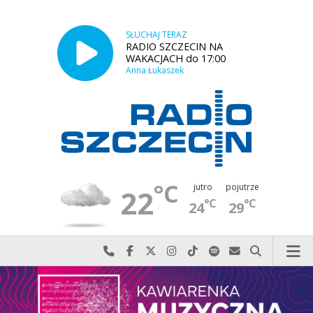
SŁUCHAJ TERAZ
RADIO SZCZECIN NA
WAKACJACH do 17:00
Anna Łukaszek
°C
jutro
pojutrze
22
°C
°C
24
29
Najlepiej po prostu do nas zadzwoń
Odwiedź nas na Facebook-u
Odwiedź nas na X
Odwiedź nas na Instagram-ie
Odwiedź nas na TikTok-u
Szukaj nas na Spotify
Wyślij do nas w
Szukaj