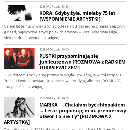
2026-07-27, godz. 18:50
KORA. Gdyby żyła, miałaby 75 lat
[WSPOMNIENIE ARTYSTKI]
Osiem lat temu, w wieku 67 lat, odeszła od nas jedna z najjaśniejszych
gwiazd, najwybitniejszych polskich artystek – Kora. Właściwie Olga
Aleksandra Sipowicz…
» więcej
2026-07-20, godz. 20:00
PUSTKI przypominają się
jubileuszowo [ROZMOWA z RADKIEM
ŁUKASIEWICZEM]
Kilka dni temu odbyła się premiera singla Ty w górę, ja w dół zespołu
Pustki. Utwór zapowiada jubileuszową reedycję albumu „DO MI NO”,
który ukaże…
» więcej
2026-07-13, godz. 20:00
MARIKA | „Chciałam być chłopakiem
... Teraz proponuję m.in. premierowy
utwór To nie Ty” [ROZMOWA z
ARTYSTKĄ]
Zadebiutowała w 2002 roku w znanym projekcie Bass Medium Trinity.