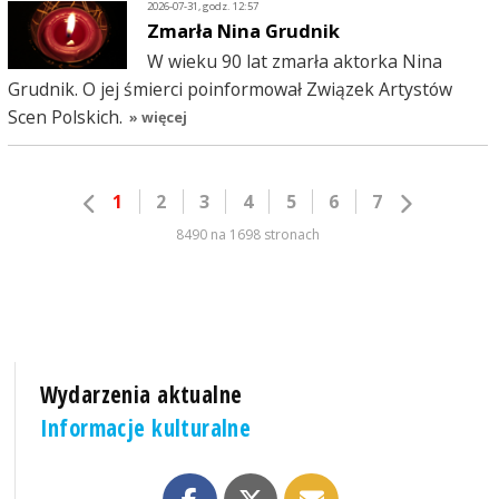
2026-07-31, godz. 12:57
Zmarła Nina Grudnik
W wieku 90 lat zmarła aktorka Nina
Grudnik. O jej śmierci poinformował Związek Artystów
Scen Polskich.
» więcej
1
2
3
4
5
6
7
8490 na 1698 stronach
Wydarzenia aktualne
Informacje kulturalne