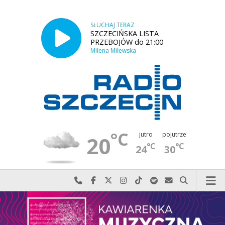
SŁUCHAJ TERAZ
SZCZECIŃSKA LISTA
PRZEBOJÓW do 21:00
Milena Milewska
°C
jutro
pojutrze
20
°C
°C
24
30
Najlepiej po prostu do nas zadzwoń
Odwiedź nas na Facebook-u
Odwiedź nas na X
Odwiedź nas na Instagram-ie
Odwiedź nas na TikTok-u
Szukaj nas na Spotify
Wyślij do nas w
Szukaj