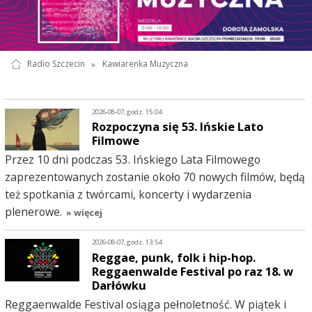
Radio Szczecin
»
Kawiarenka Muzyczna
2026-08-07, godz. 15:04
Rozpoczyna się 53. Ińskie Lato
Filmowe
Przez 10 dni podczas 53. Ińskiego Lata Filmowego
zaprezentowanych zostanie około 70 nowych filmów, będą
też spotkania z twórcami, koncerty i wydarzenia
plenerowe.
» więcej
2026-08-07, godz. 13:54
Reggae, punk, folk i hip-hop.
Reggaenwalde Festival po raz 18. w
Darłówku
Reggaenwalde Festival osiąga pełnoletność. W piątek i