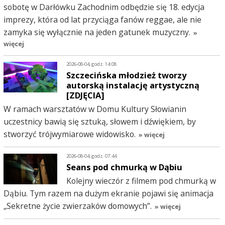
sobotę w Darłówku Zachodnim odbędzie się 18. edycja
imprezy, która od lat przyciąga fanów reggae, ale nie
zamyka się wyłącznie na jeden gatunek muzyczny.
»
więcej
2026-08-04, godz. 14:08
Szczecińska młodzież tworzy
autorską instalację artystyczną
[ZDJĘCIA]
W ramach warsztatów w Domu Kultury Słowianin
uczestnicy bawią się sztuką, słowem i dźwiękiem, by
stworzyć trójwymiarowe widowisko.
» więcej
2026-08-04, godz. 07:44
Seans pod chmurką w Dąbiu
Kolejny wieczór z filmem pod chmurką w
Dąbiu. Tym razem na dużym ekranie pojawi się animacja
„Sekretne życie zwierzaków domowych”.
» więcej