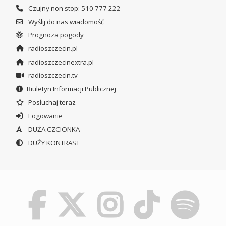
Czujny non stop: 510 777 222
Wyślij do nas wiadomość
Prognoza pogody
radioszczecin.pl
radioszczecinextra.pl
radioszczecin.tv
Biuletyn Informacji Publicznej
Posłuchaj teraz
Logowanie
DUŻA CZCIONKA
DUŻY KONTRAST