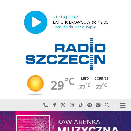
SŁUCHAJ TERAZ
LATO KIEROWCÓW do 18:00
Piotr Rokicki, Maciej Papke
°C
jutro
pojutrze
29
°C
°C
27
22
Najlepiej po prostu do nas zadzwoń
Odwiedź nas na Facebook-u
Odwiedź nas na X
Odwiedź nas na Instagram-ie
Odwiedź nas na TikTok-u
Szukaj nas na Spotify
Wyślij do nas w
Szukaj