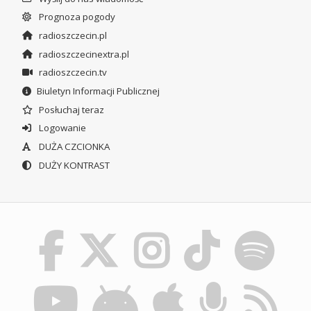
Prognoza pogody
radioszczecin.pl
radioszczecinextra.pl
radioszczecin.tv
Biuletyn Informacji Publicznej
Posłuchaj teraz
Logowanie
DUŻA CZCIONKA
DUŻY KONTRAST