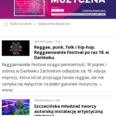
Radio Szczecin
»
Kawiarenka Muzyczna
2026-08-07, godz. 13:54
Reggae, punk, folk i hip-hop.
Reggaenwalde Festival po raz 18. w
Darłówku
Reggaenwalde Festival osiąga pełnoletność. W piątek i
sobotę w Darłówku Zachodnim odbędzie się 18. edycja
imprezy, która od lat przyciąga fanów reggae, ale nie
zamyka się wyłącznie na jeden gatunek muzyczny.
»
więcej
2026-08-04, godz. 14:08
Szczecińska młodzież tworzy
autorską instalację artystyczną