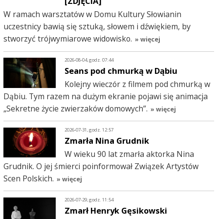
[ZDJĘCIA]
W ramach warsztatów w Domu Kultury Słowianin
uczestnicy bawią się sztuką, słowem i dźwiękiem, by
stworzyć trójwymiarowe widowisko.
» więcej
2026-08-04, godz. 07:44
Seans pod chmurką w Dąbiu
Kolejny wieczór z filmem pod chmurką w
Dąbiu. Tym razem na dużym ekranie pojawi się animacja
„Sekretne życie zwierzaków domowych”.
» więcej
2026-07-31, godz. 12:57
Zmarła Nina Grudnik
W wieku 90 lat zmarła aktorka Nina
Grudnik. O jej śmierci poinformował Związek Artystów
Scen Polskich.
» więcej
2026-07-29, godz. 11:54
Zmarł Henryk Gęsikowski