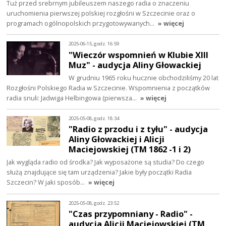
Tuż przed srebrnym jubileuszem naszego radia o znaczeniu
uruchomienia pierwszej polskiej rozgłośni w Szczecinie oraz o
programach ogólnopolskich przygotowywanych…
» więcej
2025-06-15, godz. 16:59
"Wieczór wspomnień w Klubie XIII
Muz" - audycja Aliny Głowackiej
W grudniu 1965 roku hucznie obchodziliśmy 20 lat
Rozgłośni Polskiego Radia w Szczecinie. Wspomnienia z początków
radia snuli: Jadwiga Helbingowa (pierwsza…
» więcej
2025-05-08, godz. 18:34
"Radio z przodu i z tyłu" - audycja
Aliny Głowackiej i Alicji
Maciejowskiej (TM 1862 -1 i 2)
Jak wygląda radio od środka? Jak wyposażone są studia? Do czego
służą znajdujące się tam urządzenia? Jakie były początki Radia
Szczecin? W jaki sposób…
» więcej
2025-05-08, godz. 23:52
"Czas przypomniany - Radio" -
audycja Alicji Maciejowskiej (TM