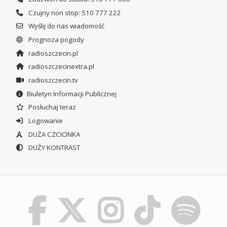
Czujny non stop: 510 777 222
Wyślij do nas wiadomość
Prognoza pogody
radioszczecin.pl
radioszczecinextra.pl
radioszczecin.tv
Biuletyn Informacji Publicznej
Posłuchaj teraz
Logowanie
DUŻA CZCIONKA
DUŻY KONTRAST