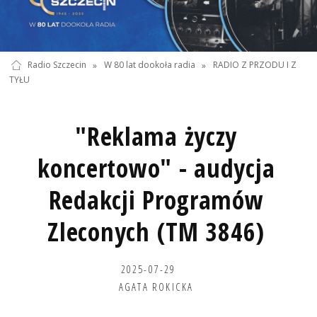
Radio Szczecin
»
W 80 lat dookoła radia
»
RADIO Z PRZODU I Z
TYŁU
"Reklama życzy
koncertowo" - audycja
Redakcji Programów
Zleconych (TM 3846)
2025-07-29
AGATA ROKICKA