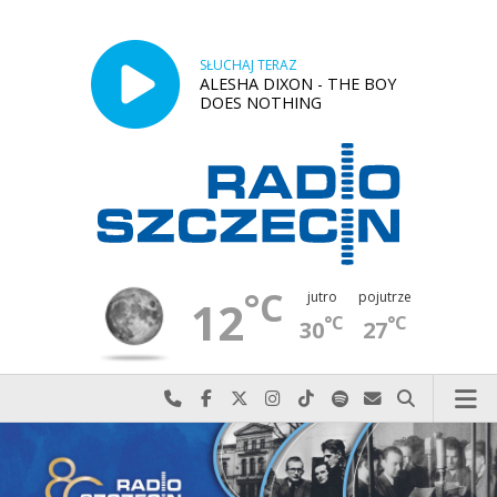
SŁUCHAJ TERAZ
ALESHA DIXON - THE BOY
DOES NOTHING
°C
jutro
pojutrze
12
°C
°C
30
27
Najlepiej po prostu do nas zadzwoń
Odwiedź nas na Facebook-u
Odwiedź nas na X
Odwiedź nas na Instagram-ie
Odwiedź nas na TikTok-u
Szukaj nas na Spotify
Wyślij do nas w
Szukaj