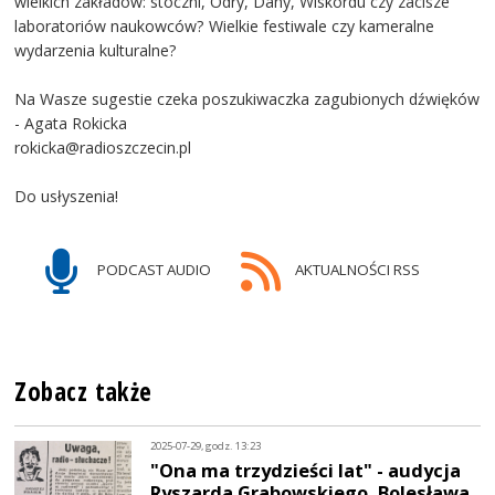
wielkich zakładów: stoczni, Odry, Dany, Wiskordu czy zacisze
laboratoriów naukowców? Wielkie festiwale czy kameralne
wydarzenia kulturalne?
Na Wasze sugestie czeka poszukiwaczka zagubionych dźwięków
- Agata Rokicka
rokicka@radioszczecin.pl
Do usłyszenia!
PODCAST AUDIO
AKTUALNOŚCI RSS
Zobacz także
2025-07-29, godz. 13:23
"Ona ma trzydzieści lat" - audycja
Ryszarda Grabowskiego, Bolesława