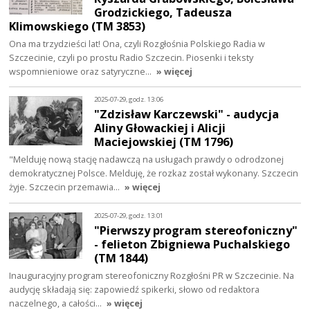
Grodzickiego, Tadeusza
Klimowskiego (TM 3853)
Ona ma trzydzieści lat! Ona, czyli Rozgłośnia Polskiego Radia w
Szczecinie, czyli po prostu Radio Szczecin. Piosenki i teksty
wspomnieniowe oraz satyryczne…
» więcej
2025-07-29, godz. 13:06
"Zdzisław Karczewski" - audycja
Aliny Głowackiej i Alicji
Maciejowskiej (TM 1796)
"Melduję nową stację nadawczą na usługach prawdy o odrodzonej
demokratycznej Polsce. Melduję, że rozkaz został wykonany. Szczecin
żyje. Szczecin przemawia…
» więcej
2025-07-29, godz. 13:01
"Pierwszy program stereofoniczny"
- felieton Zbigniewa Puchalskiego
(TM 1844)
Inauguracyjny program stereofoniczny Rozgłośni PR w Szczecinie. Na
audycję składają się: zapowiedź spikerki, słowo od redaktora
naczelnego, a całości…
» więcej