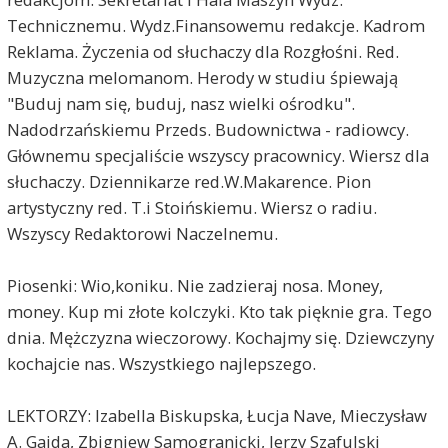
Technicznemu. Wydz.Finansowemu redakcje. Kadrom
Reklama. Życzenia od słuchaczy dla Rozgłośni. Red.
Muzyczna melomanom. Herody w studiu śpiewają
"Buduj nam się, buduj, nasz wielki ośrodku".
Nadodrzańskiemu Przeds. Budownictwa - radiowcy.
Głównemu specjaliście wszyscy pracownicy. Wiersz dla
słuchaczy. Dziennikarze red.W.Makarence. Pion
artystyczny red. T.i Stoińskiemu. Wiersz o radiu.
Wszyscy Redaktorowi Naczelnemu.
Piosenki: Wio,koniku. Nie zadzieraj nosa. Money,
money. Kup mi złote kolczyki. Kto tak pięknie gra. Tego
dnia. Mężczyzna wieczorowy. Kochajmy się. Dziewczyny
kochajcie nas. Wszystkiego najlepszego.
LEKTORZY: Izabella Biskupska, Łucja Nave, Mieczysław
A. Gajda, Zbigniew Samogranicki, Jerzy Szafulski