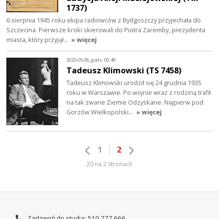
1737)
6 sierpnia 1945 roku ekipa radiowców z Bydgoszczy przyjechała do
Szczecina. Pierwsze kroki skierowali do Piotra Zaremby, prezydenta
miasta, który przyjął…
» więcej
2025-05-08, godz. 00:49
Tadeusz Klimowski (TS 7458)
Tadeusz Klimowski urodził się 24 grudnia 1935
roku w Warszawie. Po wojnie wraz z rodziną trafił
na tak zwane Ziemie Odzyskane. Najpierw pod
Gorzów Wielkopolski…
» więcej
1
2
20 na 2 stronach
Zadzwoń do studia: 510 777 666