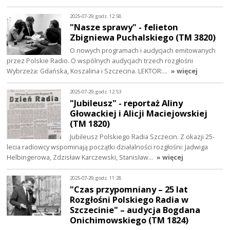
2025-07-29, godz. 12:58
"Nasze sprawy" - felieton
Zbigniewa Puchalskiego (TM 3820)
O nowych programach i audycjach emitowanych
przez Polskie Radio. O wspólnych audycjach trzech rozgłośni
Wybrzeża: Gdańska, Koszalina i Szczecina. LEKTOR:…
» więcej
2025-07-29, godz. 12:53
"Jubileusz" - reportaż Aliny
Głowackiej i Alicji Maciejowskiej
(TM 1820)
Jubileusz Polskiego Radia Szczecin. Z okazji 25-
lecia radiowcy wspominają początki działalności rozgłośni: Jadwiga
Helbingerowa, Zdzisław Karczewski, Stanisław…
» więcej
2025-07-29, godz. 11:28
"Czas przypomniany – 25 lat
Rozgłośni Polskiego Radia w
Szczecinie" – audycja Bogdana
Onichimowskiego (TM 1824)