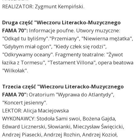
REALIZATOR: Zygmunt Kempiński.
Druga część "Wieczoru Literacko-Muzycznego
FAMA 70":
Informacje poufne. Utwory muzyczne:
"Odkąd tu byliśmy"."Przemiany", "Niewierna mężatka",
"Gdybym miał ogon", "Kiedy człek się rodzi",
"Odkrywamy oceany". Fragmenty teatralne: "Żywot
łazika z Tormesu", "Testament Villona", opera beatowa
"Wilkołak".
Trzecia część "Wieczoru Literacko-Muzycznego
FAMA 70":
Oratorium "Wyprawa do Atlantydy",
"Koncert jesienny".
LEKTOR: Alicja Maciejowska
WYKONAWCY: Stodoła Sami swoi, Bożena Gajda,
Edward Licznerski, Słowianki, Mieczysław Święcicki,
Andrzej Piasecki, Andrzej Rozhin, Andrzej Kozioł,