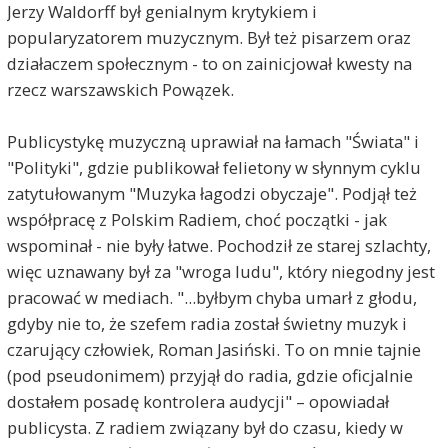
Jerzy Waldorff był genialnym krytykiem i
popularyzatorem muzycznym. Był też pisarzem oraz
działaczem społecznym - to on zainicjował kwesty na
rzecz warszawskich Powązek.
Publicystykę muzyczną uprawiał na łamach "Świata" i
"Polityki", gdzie publikował felietony w słynnym cyklu
zatytułowanym "Muzyka łagodzi obyczaje". Podjął też
współpracę z Polskim Radiem, choć początki - jak
wspominał - nie były łatwe. Pochodził ze starej szlachty,
więc uznawany był za "wroga ludu", który niegodny jest
pracować w mediach. "...byłbym chyba umarł z głodu,
gdyby nie to, że szefem radia został świetny muzyk i
czarujący człowiek, Roman Jasiński. To on mnie tajnie
(pod pseudonimem) przyjął do radia, gdzie oficjalnie
dostałem posadę kontrolera audycji" – opowiadał
publicysta. Z radiem związany był do czasu, kiedy w