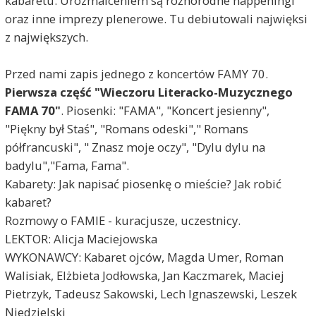
kabaretu. Urozmaiceniem są różnorodne happeningi
oraz inne imprezy plenerowe. Tu debiutowali najwięksi
z największych.
Przed nami zapis jednego z koncertów FAMY 70.
Pierwsza część "Wieczoru Literacko-Muzycznego
FAMA 70"
. Piosenki: "FAMA", "Koncert jesienny",
"Piękny był Staś", "Romans odeski"," Romans
półfrancuski", " Znasz moje oczy", "Dylu dylu na
badylu","Fama, Fama".
Kabarety: Jak napisać piosenkę o mieście? Jak robić
kabaret?
Rozmowy o FAMIE - kuracjusze, uczestnicy.
LEKTOR: Alicja Maciejowska
WYKONAWCY: Kabaret ojców, Magda Umer, Roman
Walisiak, Elżbieta Jodłowska, Jan Kaczmarek, Maciej
Pietrzyk, Tadeusz Sakowski, Lech Ignaszewski, Leszek
Niedzielski