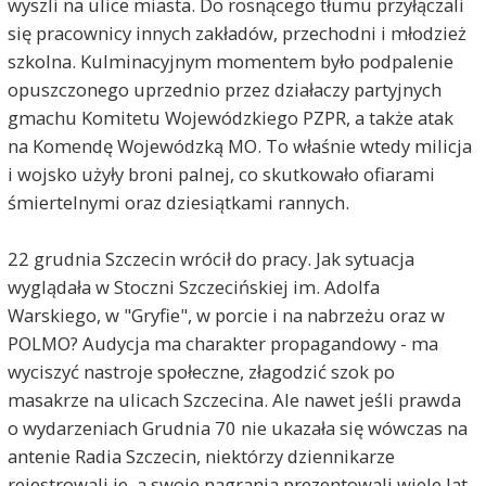
wyszli na ulice miasta. Do rosnącego tłumu przyłączali
się pracownicy innych zakładów, przechodni i młodzież
szkolna. Kulminacyjnym momentem było podpalenie
opuszczonego uprzednio przez działaczy partyjnych
gmachu Komitetu Wojewódzkiego PZPR, a także atak
na Komendę Wojewódzką MO. To właśnie wtedy milicja
i wojsko użyły broni palnej, co skutkowało ofiarami
śmiertelnymi oraz dziesiątkami rannych.
22 grudnia Szczecin wrócił do pracy. Jak sytuacja
wyglądała w Stoczni Szczecińskiej im. Adolfa
Warskiego, w "Gryfie", w porcie i na nabrzeżu oraz w
POLMO? Audycja ma charakter propagandowy - ma
wyciszyć nastroje społeczne, złagodzić szok po
masakrze na ulicach Szczecina. Ale nawet jeśli prawda
o wydarzeniach Grudnia 70 nie ukazała się wówczas na
antenie Radia Szczecin, niektórzy dziennikarze
rejestrowali je, a swoje nagrania prezentowali wiele lat