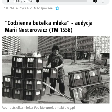
Posłuchaj audycji Alicji Maciejowskiej
"Codzienna butelka mleka" - audycja
Marii Nesterowicz (TM 1556)
Roznosicielka mleka. Fot. kierunek-smaki.blog.pl