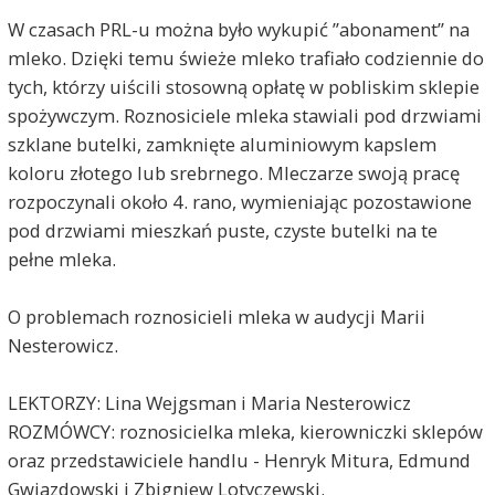
W czasach PRL-u można było wykupić ”abonament” na
mleko. Dzięki temu świeże mleko trafiało codziennie do
tych, którzy uiścili stosowną opłatę w pobliskim sklepie
spożywczym. Roznosiciele mleka stawiali pod drzwiami
szklane butelki, zamknięte aluminiowym kapslem
koloru złotego lub srebrnego. Mleczarze swoją pracę
rozpoczynali około 4. rano, wymieniając pozostawione
pod drzwiami mieszkań puste, czyste butelki na te
pełne mleka.
O problemach roznosicieli mleka w audycji Marii
Nesterowicz.
LEKTORZY: Lina Wejgsman i Maria Nesterowicz
ROZMÓWCY: roznosicielka mleka, kierowniczki sklepów
oraz przedstawiciele handlu - Henryk Mitura, Edmund
Gwiazdowski i Zbigniew Lotyczewski.