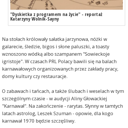
"Dyskietka z programem na życie" - reportaż
Katarzyny Wolnik-Sayny
Na stołach królowały sałatka jarzynowa, nóżki w
galarecie, śledzie, bigos i słone paluszki, a toasty
wznoszono wódką albo szampanem "Sowieckoje
igristoje". W czasach PRL Polacy bawili się na balach
karnawałowych organizowanych przez zakłady pracy,
domy kultury czy restauracje.
O zabawach i tańcach, a także ślubach i weselach w tym
szczególnym czasie - w audycji Aliny Głowackiej
"Karnawał". Na zakończenie - rarytas. Słynny w tamtych
latach astrolog, Leszek Szuman - opowie, dla kogo
karnawał 1970 będzie szczęśliwy.