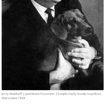
Jerzy Waldorff z jamnikiem Puzonem. Z książki Harfy leciały na północ,
Warszawa 1968