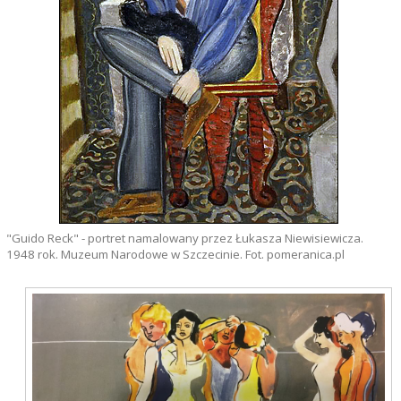
"Guido Reck" - portret namalowany przez Łukasza Niewisiewicza.
1948 rok. Muzeum Narodowe w Szczecinie. Fot. pomeranica.pl