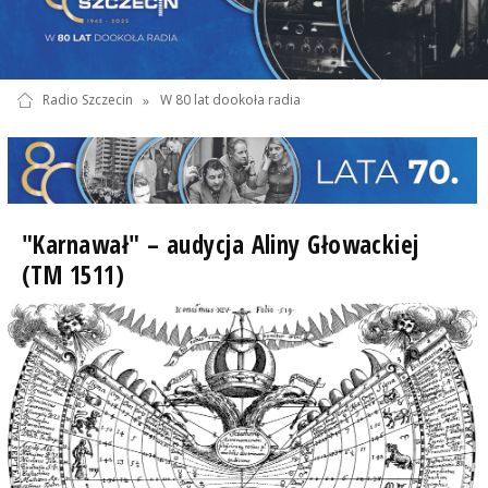
Radio Szczecin
»
W 80 lat dookoła radia
"Karnawał" – audycja Aliny Głowackiej
(TM 1511)