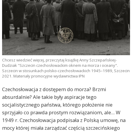
Chcesz wiedzieć więcej, przeczytaj książkę Anny Szczepańskiej-
Dudziak "Szczecin czechosłowackim oknem na morza i oceany".
Szczecin w stosunkach polsko-czechosłowackich 1945–1989, Szczecin
2021. Materiały promocyjne wydawnictwa IPN
Czechosłowacja z dostępem do morza? Brzmi
absurdalnie? Ale takie były aspiracje tego
socjalistycznego państwa, którego położenie nie
sprzyjało co prawda prostym rozwiązaniom, ale... W
1949 r. Czechosłowacja podpisała z Polską umowę, na
mocy której miała zarządzać częścią szczecińskiego