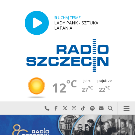
SŁUCHAJ TERAZ
LADY PANK - SZTUKA
LATANIA
°C
jutro
pojutrze
12
°C
°C
27
22
Najlepiej po prostu do nas zadzwoń
Odwiedź nas na Facebook-u
Odwiedź nas na X
Odwiedź nas na Instagram-ie
Odwiedź nas na TikTok-u
Szukaj nas na Spotify
Wyślij do nas w
Szukaj