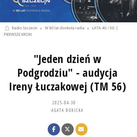
Radio Szczecin
»
W 80 lat dookoła radia
»
LATA 40. i 50. |
PIERWSZE KROKI
"Jeden dzień w
Podgrodziu" - audycja
Ireny Łuczakowej (TM 56)
2025-04-30
AGATA ROKICKA