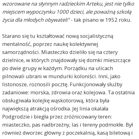
wzorowane na słynnym radzieckim Arteku, jest nie tylko
miejscem wypoczynku 1000 dzieci, ale poważną szkołą
życia dla młodych obywateli"
- tak pisano w 1952 roku.
Starano się tu kształtować nową socjalistyczną
mentalność, poprzez naukę kolektywnej
samorządności. Miasteczko dzieliło się na cztery
dzielnice, w których znajdowały się domki mieszczące
po dwie grupy w każdym. Porządku na ulicach
pilnowali ubrani w mundurki koloniści. Inni, jako
listonosze, roznosili pocztę. Funkcjonowały służby
zadaniowe: morska, zdrowia oraz kolejowa. Ta ostatnia
obsługiwała kolejkę wąskotorową, która była
największą atrakcją ośrodka. Jej linia okalała
Podgrodzie i biegła przez zróżnicowany teren:
miasteczko, pas nadbrzeżny, las i tereny podmokłe. Był
również dworzec główny z poczekalnią, kasą biletową i