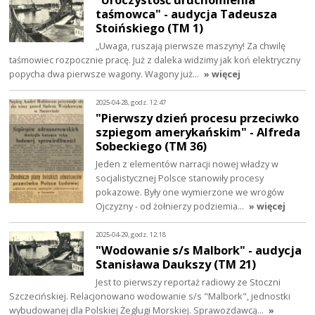
taśmowca" - audycja Tadeusza
Stoińskiego (TM 1)
„Uwaga, ruszają pierwsze maszyny! Za chwilę
taśmowiec rozpocznie pracę. Już z daleka widzimy jak koń elektryczny
popycha dwa pierwsze wagony. Wagony już…
» więcej
2025-04-28, godz. 12:47
"Pierwszy dzień procesu przeciwko
szpiegom amerykańskim" - Alfreda
Sobeckiego (TM 36)
Jeden z elementów narracji nowej władzy w
socjalistycznej Polsce stanowiły procesy
pokazowe. Były one wymierzone we wrogów
Ojczyzny - od żołnierzy podziemia…
» więcej
2025-04-29, godz. 12:18
"Wodowanie s/s Malbork" - audycja
Stanisława Daukszy (TM 21)
Jest to pierwszy reportaż radiowy ze Stoczni
Szczecińskiej. Relacjonowano wodowanie s/s "Malbork", jednostki
wybudowanej dla Polskiej Żeglugi Morskiej. Sprawozdawcą…
»