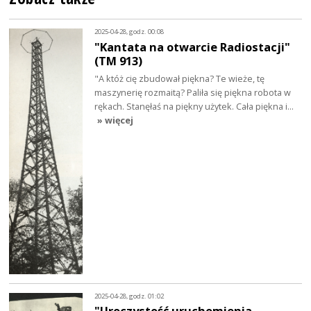
2025-04-28, godz. 00:08
"Kantata na otwarcie Radiostacji"
(TM 913)
"A któż cię zbudował piękna? Te wieże, tę
maszynerię rozmaitą? Paliła się piękna robota w
rękach. Stanęłaś na piękny użytek. Cała piękna i…
» więcej
2025-04-28, godz. 01:02
"Uroczystość uruchomienia