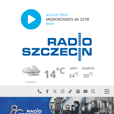
SŁUCHAJ TERAZ
MIQROKOSMOS do 23:59
Miqro
°C
jutro
pojutrze
14
°C
°C
24
30
Najlepiej po prostu do nas zadzwoń
Odwiedź nas na Facebook-u
Odwiedź nas na X
Odwiedź nas na Instagram-ie
Odwiedź nas na TikTok-u
Szukaj nas na Spotify
Wyślij do nas w
Szukaj