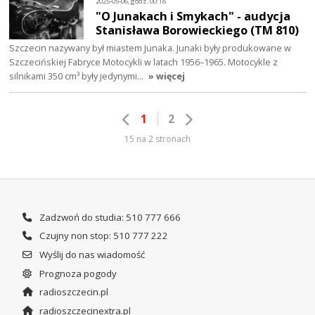
2025-05-06, godz. 00:18
"O Junakach i Smykach" - audycja
Stanisława Borowieckiego (TM 810)
Szczecin nazywany był miastem Junaka. Junaki były produkowane w
Szczecińskiej Fabryce Motocykli w latach 1956–1965. Motocykle z
silnikami 350 cm³ były jedynymi…
» więcej
1
2
15 na 2 stronach
Zadzwoń do studia: 510 777 666
Czujny non stop: 510 777 222
Wyślij do nas wiadomość
Prognoza pogody
radioszczecin.pl
radioszczecinextra.pl