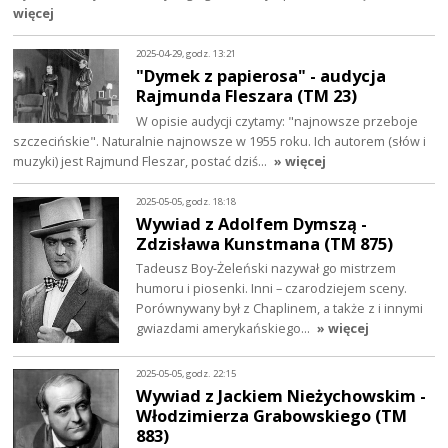
więcej
2025-04-29, godz. 13:21
"Dymek z papierosa" - audycja
Rajmunda Fleszara (TM 23)
W opisie audycji czytamy: "najnowsze przeboje
szczecińskie". Naturalnie najnowsze w 1955 roku. Ich autorem (słów i
muzyki) jest Rajmund Fleszar, postać dziś…
» więcej
2025-05-05, godz. 18:18
Wywiad z Adolfem Dymszą -
Zdzisława Kunstmana (TM 875)
Tadeusz Boy-Żeleński nazywał go mistrzem
humoru i piosenki. Inni – czarodziejem sceny.
Porównywany był z Chaplinem, a także z i innymi
gwiazdami amerykańskiego…
» więcej
2025-05-05, godz. 22:15
Wywiad z Jackiem Nieżychowskim -
Włodzimierza Grabowskiego (TM
883)