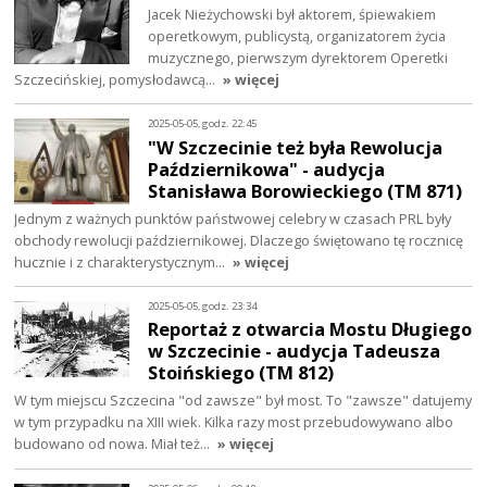
Jacek Nieżychowski był aktorem, śpiewakiem
operetkowym, publicystą, organizatorem życia
muzycznego, pierwszym dyrektorem Operetki
Szczecińskiej, pomysłodawcą…
» więcej
2025-05-05, godz. 22:45
"W Szczecinie też była Rewolucja
Październikowa" - audycja
Stanisława Borowieckiego (TM 871)
Jednym z ważnych punktów państwowej celebry w czasach PRL były
obchody rewolucji październikowej. Dlaczego świętowano tę rocznicę
hucznie i z charakterystycznym…
» więcej
2025-05-05, godz. 23:34
Reportaż z otwarcia Mostu Długiego
w Szczecinie - audycja Tadeusza
Stoińskiego (TM 812)
W tym miejscu Szczecina "od zawsze" był most. To "zawsze" datujemy
w tym przypadku na XIII wiek. Kilka razy most przebudowywano albo
budowano od nowa. Miał też…
» więcej