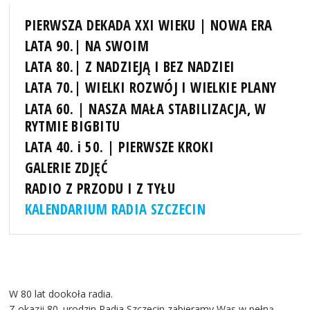
PIERWSZA DEKADA XXI WIEKU | NOWA ERA
LATA 90.| NA SWOIM
LATA 80.| Z NADZIEJĄ I BEZ NADZIEI
LATA 70.| WIELKI ROZWÓJ I WIELKIE PLANY
LATA 60. | NASZA MAŁA STABILIZACJA, W
RYTMIE BIGBITU
LATA 40. i 50. | PIERWSZE KROKI
GALERIE ZDJĘĆ
RADIO Z PRZODU I Z TYŁU
KALENDARIUM RADIA SZCZECIN
W 80 lat dookoła radia.
Z okazji 80. urodzin Radia Szczecin zabieramy Was w pełną