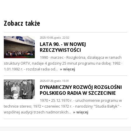
Zobacz także
2025-10-06, godz. 22:02
LATA 90. - W NOWEJ
RZECZYWISTOŚCI
1990 · marzec - Rozgłośnia, działająca w ramach
struktury ORTV, nadaje 4 godziny 25 minut programu na dobę; 1992 ·
1.01.1992 r. - rozdział radia od…
» więcej
2025-07-29, godz. 15:01
DYNAMICZNY ROZWÓJ ROZGŁOŚNI
POLSKIEGO RADIA W SZCZECINIE
1970 • 25.12.1970 r. - uruchomienie programu w
technice stereo; 1972 • czerwiec 1972 r. - narodziny "Studia Bałtyk" -
wspólnej audycji trzech nadmorskich…
» więcej