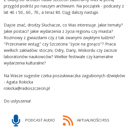
przygód podróż po naszym archiwum. Na początek - podcasty z
lat 40. i 50., 60., 70., a teraz 80. Ciąg dalszy nastąpi.
Dajcie znać, drodzy Słuchacze, co Was interesuje. Jakie tematy?
Jakie postaci? Jakie wydarzenia z życia regionu czy miasta?
Rozmowy z gwiazdami czy z tak zwanymi zwykłymi ludźmi?
"Przecinanie wstąg" czy Szczecina "życie na gorąco"? Praca
wielkich zakładów: stoczni, Odry, Dany, Wiskordu czy zacisze
laboratoriów naukowców? Wielkie festiwale czy kameralne
wydarzenia kulturalne?
Na Wasze sugestie czeka poszukiwaczka zagubionych dźwięków
- Agata Rokicka
rokicka@radioszczecin.pl
Do usłyszenia!
PODCAST AUDIO
AKTUALNOŚCI RSS