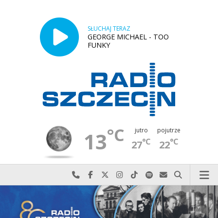
SŁUCHAJ TERAZ
GEORGE MICHAEL - TOO
FUNKY
°C
jutro
pojutrze
13
°C
°C
27
22
Najlepiej po prostu do nas zadzwoń
Odwiedź nas na Facebook-u
Odwiedź nas na X
Odwiedź nas na Instagram-ie
Odwiedź nas na TikTok-u
Szukaj nas na Spotify
Wyślij do nas w
Szukaj