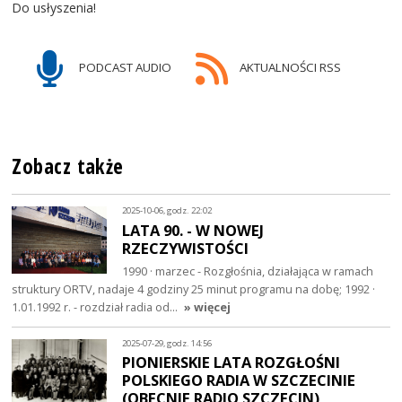
Do usłyszenia!
PODCAST AUDIO
AKTUALNOŚCI RSS
Zobacz także
2025-10-06, godz. 22:02
LATA 90. - W NOWEJ
RZECZYWISTOŚCI
1990 · marzec - Rozgłośnia, działająca w ramach
struktury ORTV, nadaje 4 godziny 25 minut programu na dobę; 1992 ·
1.01.1992 r. - rozdział radia od…
» więcej
2025-07-29, godz. 14:56
PIONIERSKIE LATA ROZGŁOŚNI
POLSKIEGO RADIA W SZCZECINIE
(OBECNIE RADIO SZCZECIN)