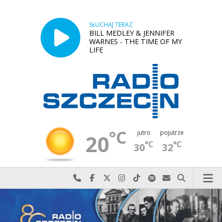
SŁUCHAJ TERAZ
BILL MEDLEY & JENNIFER
WARNES - THE TIME OF MY
LIFE
°C
jutro
pojutrze
20
°C
°C
30
32
Najlepiej po prostu do nas zadzwoń
Odwiedź nas na Facebook-u
Odwiedź nas na X
Odwiedź nas na Instagram-ie
Odwiedź nas na TikTok-u
Szukaj nas na Spotify
Wyślij do nas w
Szukaj