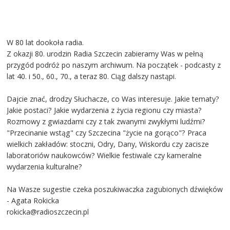
W 80 lat dookoła radia.
Z okazji 80. urodzin Radia Szczecin zabieramy Was w pełną
przygód podróż po naszym archiwum. Na początek - podcasty z
lat 40. i 50., 60., 70., a teraz 80. Ciąg dalszy nastąpi.
Dajcie znać, drodzy Słuchacze, co Was interesuje. Jakie tematy?
Jakie postaci? Jakie wydarzenia z życia regionu czy miasta?
Rozmowy z gwiazdami czy z tak zwanymi zwykłymi ludźmi?
"Przecinanie wstąg" czy Szczecina "życie na gorąco"? Praca
wielkich zakładów: stoczni, Odry, Dany, Wiskordu czy zacisze
laboratoriów naukowców? Wielkie festiwale czy kameralne
wydarzenia kulturalne?
Na Wasze sugestie czeka poszukiwaczka zagubionych dźwięków
- Agata Rokicka
rokicka@radioszczecin.pl