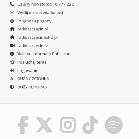
Czujny non stop: 510 777 222
Wyślij do nas wiadomość
Prognoza pogody
radioszczecin.pl
radioszczecinextra.pl
radioszczecin.tv
Biuletyn Informacji Publicznej
Posłuchaj teraz
Logowanie
DUŻA CZCIONKA
DUŻY KONTRAST