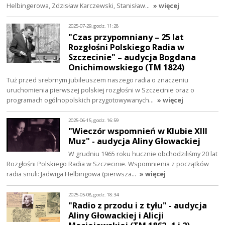
Helbingerowa, Zdzisław Karczewski, Stanisław…
» więcej
2025-07-29, godz. 11:28
"Czas przypomniany – 25 lat
Rozgłośni Polskiego Radia w
Szczecinie" – audycja Bogdana
Onichimowskiego (TM 1824)
Tuż przed srebrnym jubileuszem naszego radia o znaczeniu
uruchomienia pierwszej polskiej rozgłośni w Szczecinie oraz o
programach ogólnopolskich przygotowywanych…
» więcej
2025-06-15, godz. 16:59
"Wieczór wspomnień w Klubie XIII
Muz" - audycja Aliny Głowackiej
W grudniu 1965 roku hucznie obchodziliśmy 20 lat
Rozgłośni Polskiego Radia w Szczecinie. Wspomnienia z początków
radia snuli: Jadwiga Helbingowa (pierwsza…
» więcej
2025-05-08, godz. 18:34
"Radio z przodu i z tyłu" - audycja
Aliny Głowackiej i Alicji