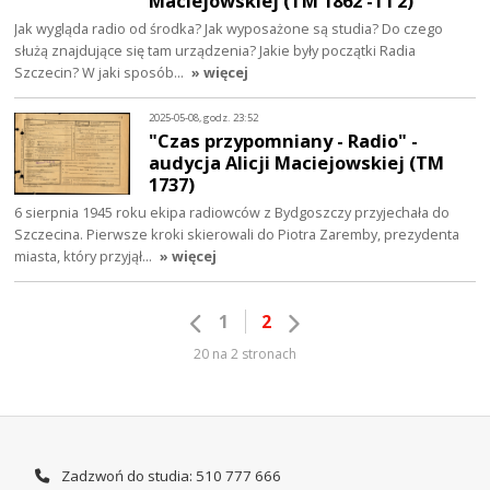
Maciejowskiej (TM 1862 -1 i 2)
Jak wygląda radio od środka? Jak wyposażone są studia? Do czego
służą znajdujące się tam urządzenia? Jakie były początki Radia
Szczecin? W jaki sposób…
» więcej
2025-05-08, godz. 23:52
"Czas przypomniany - Radio" -
audycja Alicji Maciejowskiej (TM
1737)
6 sierpnia 1945 roku ekipa radiowców z Bydgoszczy przyjechała do
Szczecina. Pierwsze kroki skierowali do Piotra Zaremby, prezydenta
miasta, który przyjął…
» więcej
1
2
20 na 2 stronach
Zadzwoń do studia: 510 777 666