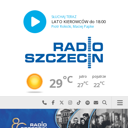
SŁUCHAJ TERAZ
LATO KIEROWCÓW do 18:00
Piotr Rokicki, Maciej Papke
°C
jutro
pojutrze
29
°C
°C
27
22
Najlepiej po prostu do nas zadzwoń
Odwiedź nas na Facebook-u
Odwiedź nas na X
Odwiedź nas na Instagram-ie
Odwiedź nas na TikTok-u
Szukaj nas na Spotify
Wyślij do nas w
Szukaj