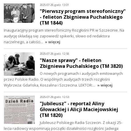
2025-07-29, godz. 13:01
"Pierwszy program stereofoniczny"
- felieton Zbigniewa Puchalskiego
(TM 1844)
Inauguracyjny program stereofoniczny Rozgłośni PR w Szczecinie. Na
audycję składają się: zapowiedź spikerki, słowo od redaktora
naczelnego, a całości…
» więcej
2025-07-29, godz. 12:58
"Nasze sprawy" - felieton
Zbigniewa Puchalskiego (TM 3820)
O nowych programach i audycjach emitowanych
przez Polskie Radio. O wspólnych audycjach trzech rozgłośni
Wybrzeża: Gdańska, Koszalina i Szczecina. LEKTOR:…
» więcej
2025-07-29, godz. 12:53
"Jubileusz" - reportaż Aliny
Głowackiej i Alicji Maciejowskiej
(TM 1820)
Jubileusz Polskiego Radia Szczecin. Z okazji 25-
lecia radiowcy wspominają początki działalności rozgłośni: Jadwiga