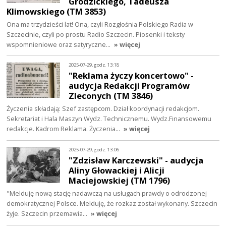
Grodzickiego, Tadeusza
Klimowskiego (TM 3853)
Ona ma trzydzieści lat! Ona, czyli Rozgłośnia Polskiego Radia w
Szczecinie, czyli po prostu Radio Szczecin. Piosenki i teksty
wspomnieniowe oraz satyryczne…
» więcej
2025-07-29, godz. 13:18
"Reklama życzy koncertowo" -
audycja Redakcji Programów
Zleconych (TM 3846)
Życzenia składają: Szef zastępcom. Dział koordynacji redakcjom.
Sekretariat i Hala Maszyn Wydz. Technicznemu. Wydz.Finansowemu
redakcje. Kadrom Reklama. Życzenia…
» więcej
2025-07-29, godz. 13:06
"Zdzisław Karczewski" - audycja
Aliny Głowackiej i Alicji
Maciejowskiej (TM 1796)
"Melduję nową stację nadawczą na usługach prawdy o odrodzonej
demokratycznej Polsce. Melduję, że rozkaz został wykonany. Szczecin
żyje. Szczecin przemawia…
» więcej