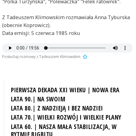
"Polka Turzyńska", "Polewaczka" "Felek ratownik".
Z Tadeuszem Klimowskim rozmawiała Anna Tyburska
(obecnie Koprowicz).
Data emisji: 5 czerwca 1985 roku
Posłuchaj rozmowy z Tadeuszem Klimowskim
PIERWSZA DEKADA XXI WIEKU | NOWA ERA
LATA 90.| NA SWOIM
LATA 80.| Z NADZIEJĄ I BEZ NADZIEI
LATA 70.| WIELKI ROZWÓJ I WIELKIE PLANY
LATA 60. | NASZA MAŁA STABILIZACJA, W
RYTMIE BIGBITU