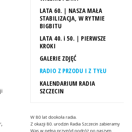
LATA 60. | NASZA MAŁA
STABILIZACJA, W RYTMIE
BIGBITU
LATA 40. i 50. | PIERWSZE
KROKI
GALERIE ZDJĘĆ
RADIO Z PRZODU I Z TYŁU
KALENDARIUM RADIA
SZCZECIN
ji
d
W 80 lat dookoła radia.
r,
Z okazji 80. urodzin Radia Szczecin zabieramy
Was w pełną przygód podróż po naszym