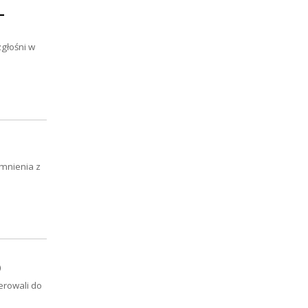
–
głośni w
omnienia z
)
erowali do