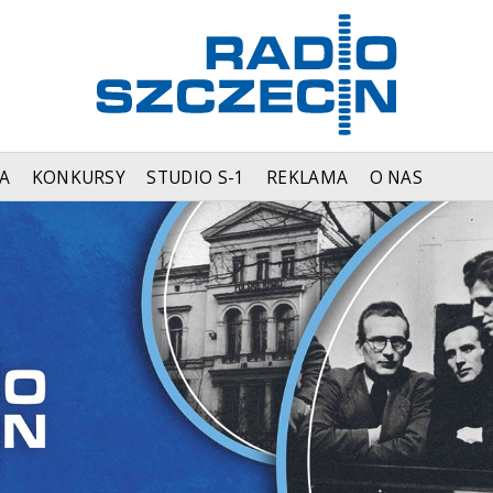
A
KONKURSY
STUDIO S-1
REKLAMA
O NAS