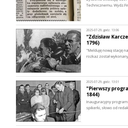
Technicznemu. Wydz.F
2025-07-29, godz. 13:06
"Zdzisław Karczew
1796)
"Melduję nową stację n
rozkaz został wykonany
2025-07-29, godz. 13:01
"Pierwszy progra
1844)
Inauguracyjny program s
spikerki, słowo od reda