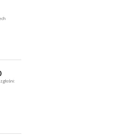
ech
)
zgłośni: