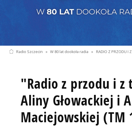
Radio Szczecin
»
W 80 lat dookoła radia
»
RADIO Z PRZODU I Z
"Radio z przodu i z 
Aliny Głowackiej i Al
Maciejowskiej (TM 1