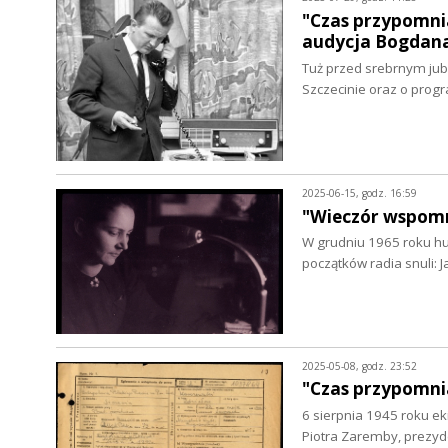
"Czas przypomnia
audycja Bogdana
Tuż przed srebrnym jub
Szczecinie oraz o pro
2025-06-15, godz. 16:59
"Wieczór wspomni
W grudniu 1965 roku hu
początków radia snuli:
2025-05-08, godz. 23:52
"Czas przypomnia
6 sierpnia 1945 roku ek
Piotra Zaremby, prezyd