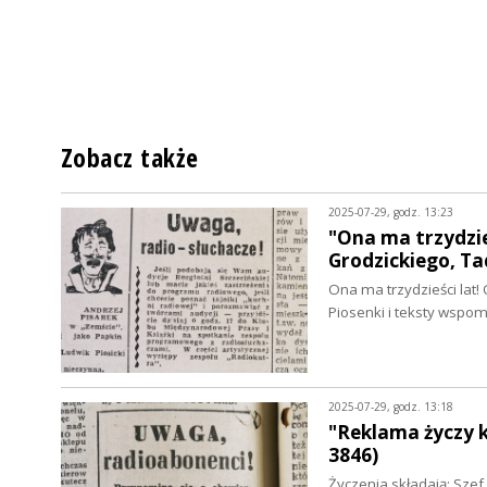
Zobacz także
2025-07-29, godz. 13:23
"Ona ma trzydzie
Grodzickiego, T
Ona ma trzydzieści lat! 
Piosenki i teksty wspo
2025-07-29, godz. 13:18
"Reklama życzy 
3846)
Życzenia składają: Szef