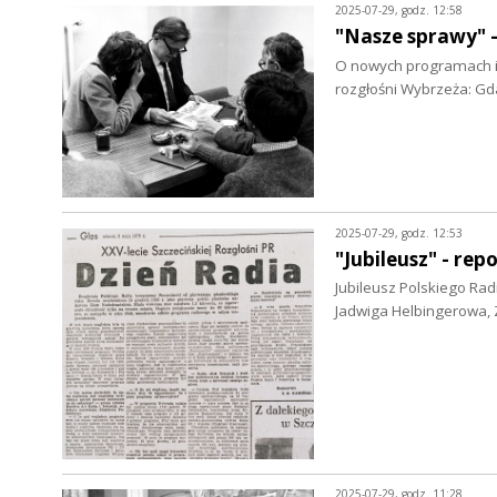
2025-07-29, godz. 12:58
"Nasze sprawy" -
O nowych programach i 
rozgłośni Wybrzeża: Gd
2025-07-29, godz. 12:53
"Jubileusz" - rep
Jubileusz Polskiego Radi
Jadwiga Helbingerowa, 
2025-07-29, godz. 11:28