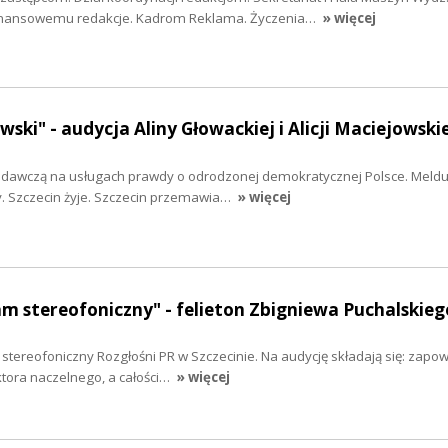
inansowemu redakcje. Kadrom Reklama. Życzenia…
» więcej
ski" - audycja Aliny Głowackiej i Alicji Maciejowski
adawczą na usługach prawdy o odrodzonej demokratycznej Polsce. Melduj
. Szczecin żyje. Szczecin przemawia…
» więcej
m stereofoniczny" - felieton Zbigniewa Puchalskie
tereofoniczny Rozgłośni PR w Szczecinie. Na audycję składają się: zapo
ktora naczelnego, a całości…
» więcej