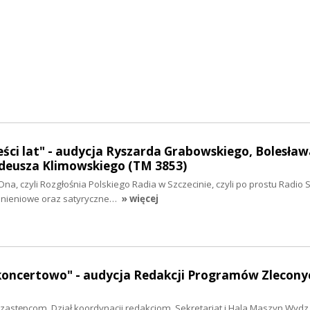
ści lat" - audycja Ryszarda Grabowskiego, Bolesław
adeusza Klimowskiego (TM 3853)
Ona, czyli Rozgłośnia Polskiego Radia w Szczecinie, czyli po prostu Radio 
mnieniowe oraz satyryczne…
» więcej
koncertowo" - audycja Redakcji Programów Zlecony
 zastępcom. Dział koordynacji redakcjom. Sekretariat i Hala Maszyn Wydz