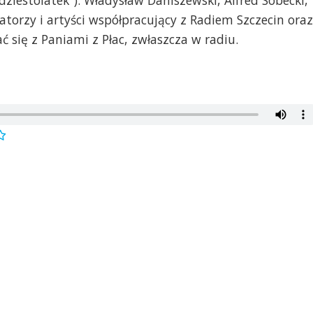
ziestolatek"). Władysław Daniszewski, Alfred Sobecki,
zatorzy i artyści współpracujący z Radiem Szczecin oraz.
ć się z Paniami z Płac, zwłaszcza w radiu.