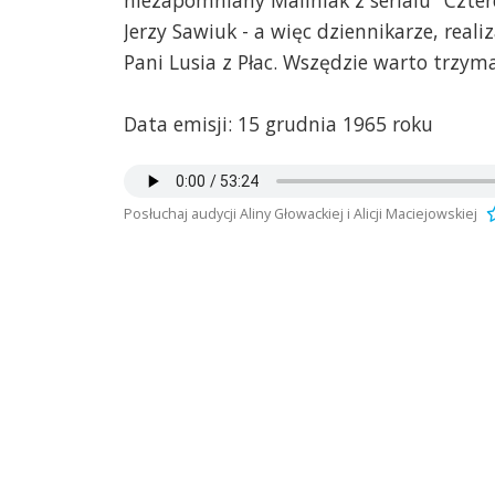
niezapomniany Maliniak z serialu "Czterd
Jerzy Sawiuk - a więc dziennikarze, reali
Pani Lusia z Płac. Wszędzie warto trzyma
Data emisji: 15 grudnia 1965 roku
Posłuchaj audycji Aliny Głowackiej i Alicji Maciejowskiej