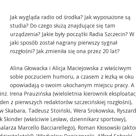
Jak wygląda radio od środka? Jak wyposażone są
studia? Do czego służą znajdujące się tam
urządzenia? Jakie były początki Radia Szczecin? W
jaki sposób został nagrany pierwszy sygnał
rozgłośni? Jak zmieniła się ona przez 20 lat?
Alina Głowacka i Alicja Maciejowska z właściwym
sobie poczuciem humoru, a czasem z łezką w oku
opowiadają o swoim ukochanym miejscu pracy. A
ż. Irena Prauzińska (wieloletnia kierownik eksploatac
den z pierwszych redaktorów szczecińskiej rozgłośni),
ław Skabara, Tadeusz Stoiński, Wera Srokowska, Ryszar
Skinder (właściwie Lesław, dziennikarz sportowy),
alarza Marcello Bacciarellego), Roman Kłosowski (akto