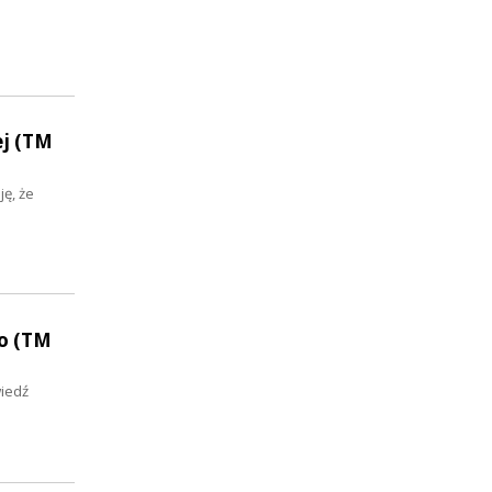
ej (TM
ę, że
go (TM
wiedź