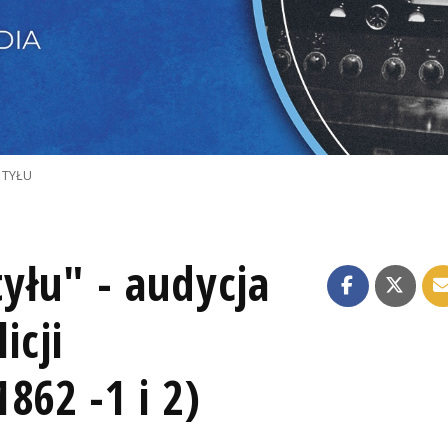
 TYŁU
tyłu" - audycja
icji
862 -1 i 2)