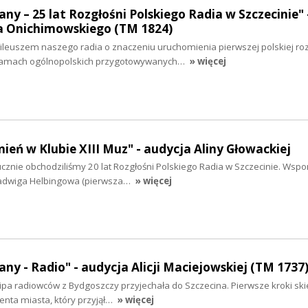
ny – 25 lat Rozgłośni Polskiego Radia w Szczecinie" 
 Onichimowskiego (TM 1824)
ileuszem naszego radia o znaczeniu uruchomienia pierwszej polskiej roz
gramach ogólnopolskich przygotowywanych…
» więcej
eń w Klubie XIII Muz" - audycja Aliny Głowackiej
cznie obchodziliśmy 20 lat Rozgłośni Polskiego Radia w Szczecinie. Wsp
 Jadwiga Helbingowa (pierwsza…
» więcej
ny - Radio" - audycja Alicji Maciejowskiej (TM 1737
ipa radiowców z Bydgoszczy przyjechała do Szczecina. Pierwsze kroki ski
enta miasta, który przyjął…
» więcej