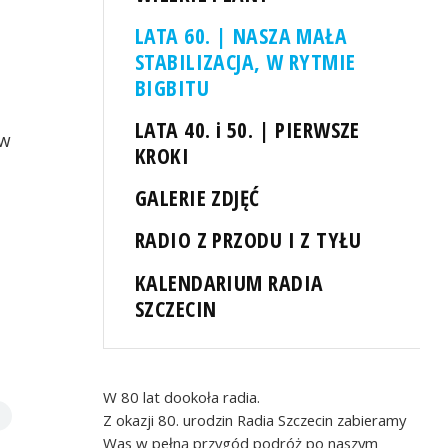
LATA 60. | NASZA MAŁA
STABILIZACJA, W RYTMIE
BIGBITU
LATA 40. i 50. | PIERWSZE
ew
KROKI
GALERIE ZDJĘĆ
RADIO Z PRZODU I Z TYŁU
KALENDARIUM RADIA
SZCZECIN
W 80 lat dookoła radia.
Z okazji 80. urodzin Radia Szczecin zabieramy
Was w pełną przygód podróż po naszym