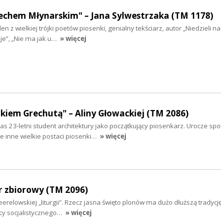
echem Młynarskim" – Jana Sylwestrzaka (TM 1178)
en z wielkiej trójki poetów piosenki, genialny tekściarz, autor „Niedzieli na
e”, „Nie ma jak u…
» więcej
iem Grechutą" – Aliny Głowackiej (TM 2086)
 23-letni student architektury jako początkujący piosenkarz. Urocze spo
le inne wielkie postaci piosenki…
» więcej
r zbiorowy (TM 2096)
eerelowskiej „liturgii”. Rzecz jasna święto plonów ma dużo dłuższą tradycję
wcy socjalistycznego…
» więcej