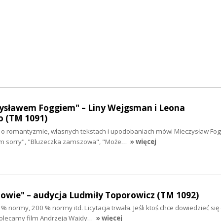
ysławem Foggiem" – Liny Wejgsman i Leona
 (TM 1091)
h, o romantyzmie, własnych tekstach i upodobaniach mówi Mieczysław Fog
'm sorry", "Bluzeczka zamszowa", "Może…
» więcej
dowie" – audycja Ludmiły Toporowicz (TM 1092)
% normy, 200 % normy itd. Licytacja trwała. Jeśli ktoś chce dowiedzieć się
olecamy film Andrzeja Wajdy…
» więcej