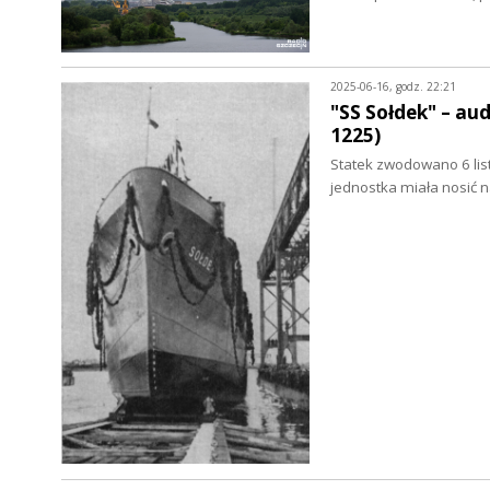
2025-06-16, godz. 22:21
"SS Sołdek" – a
1225)
Statek zwodowano 6 lis
jednostka miała nosić 