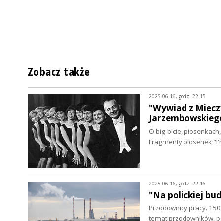
Zobacz także
2025-06-16, godz. 22:15
"Wywiad z Miecz
Jarzembowskiego
O big-bicie, piosenkac
Fragmenty piosenek "I
2025-06-16, godz. 22:16
"Na polickiej bu
Przodownicy pracy. 150 
temat przodowników, p