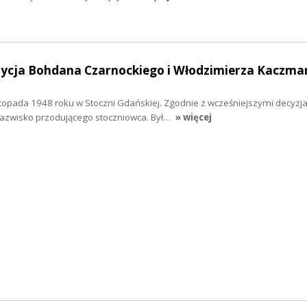
udycja Bohdana Czarnockiego i Włodzimierza Kaczma
topada 1948 roku w Stoczni Gdańskiej. Zgodnie z wcześniejszymi decyzj
nazwisko przodującego stoczniowca. Był…
» więcej