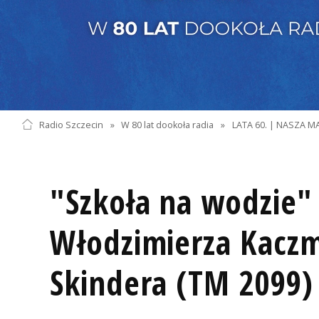
Radio Szczecin
»
W 80 lat dookoła radia
»
LATA 60. | NASZA M
"Szkoła na wodzie"
Włodzimierza Kaczm
Skindera (TM 2099)