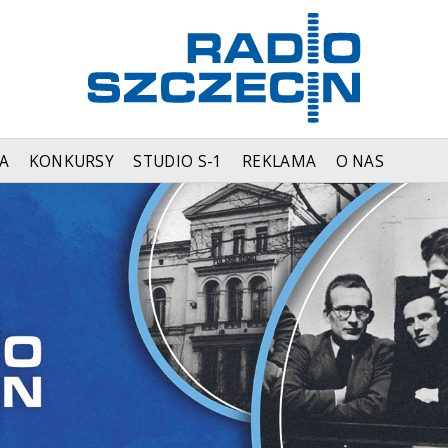
A
KONKURSY
STUDIO S-1
REKLAMA
O NAS