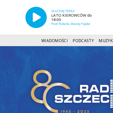
SŁUCHAJ TERAZ
LATO KIEROWCÓW do
18:00
Piotr Rokicki, Maciej Papke
WIADOMOŚCI
PODCASTY
MUZYK