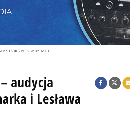
AŁA STABILIZACJA, W RYTMIE BI…
 – audycja
arka i Lesława