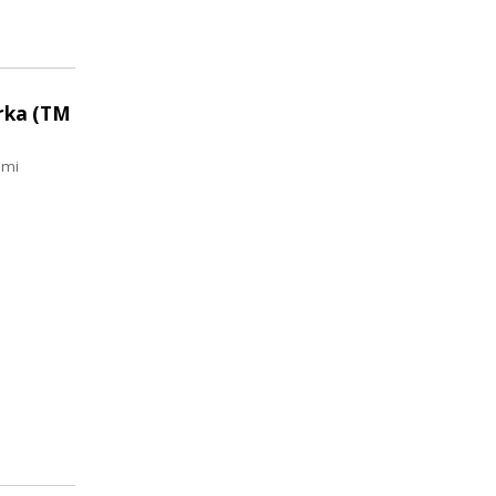
rka (TM
ami