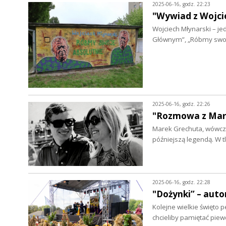
2025-06-16, godz. 22:23
"Wywiad z Wojci
Wojciech Młynarski – jed
Głównym”, „Róbmy swoj
2025-06-16, godz. 22:26
"Rozmowa z Mark
Marek Grechuta, wówczas
późniejszą legendą. W t
2025-06-16, godz. 22:28
"Dożynki” – auto
Kolejne wielkie święto p
chcieliby pamiętać pie