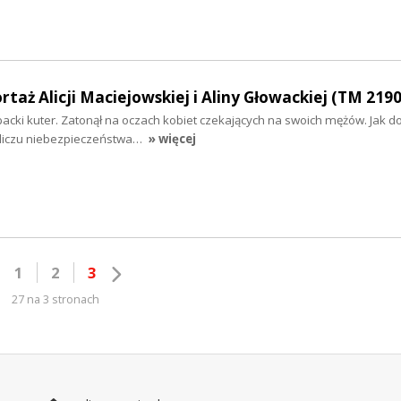
rtaż Alicji Maciejowskiej i Aliny Głowackiej (TM 2190
acki kuter. Zatonął na oczach kobiet czekających na swoich mężów. Jak do
bliczu niebezpieczeństwa…
» więcej
1
2
3
27 na 3 stronach