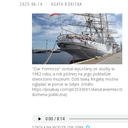
2025-06-16
AGATA ROKICKA
"Dar Pomorza" został wycofany ze służby w
1982 roku, a rok później na jego pokładzie
stworzono muzeum. Dziś białą fregatę można
oglądać w porcie w Gdyni. źródło:
https://pixabay.com/pl/2533691/danutaniemiec/(CC
domena publiczna)
SZKOŁA NA WODZIE (TM 2099)