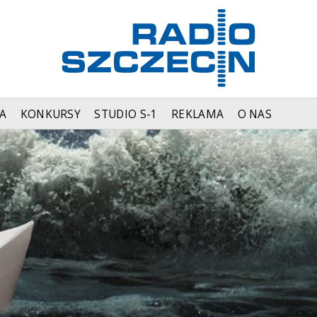
A
KONKURSY
STUDIO S-1
REKLAMA
O NAS