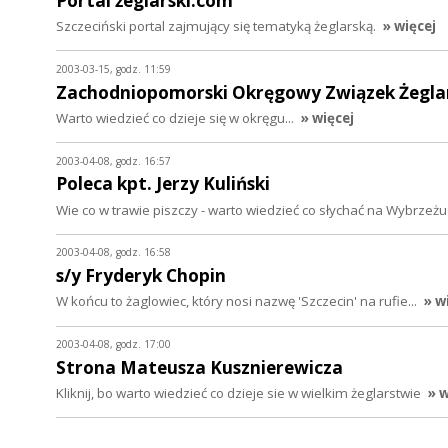
Portal żeglarski.com
Szczeciński portal zajmujący się tematyką żeglarską.
» więcej
2003-03-15, godz. 11:59
Zachodniopomorski Okręgowy Związek Żegla
Warto wiedzieć co dzieje się w okręgu...
» więcej
2003-04-08, godz. 16:57
Poleca kpt. Jerzy Kuliński
Wie co w trawie piszczy - warto wiedzieć co słychać na Wybrzeżu
2003-04-08, godz. 16:58
s/y Fryderyk Chopin
W końcu to żaglowiec, który nosi nazwę 'Szczecin' na rufie...
» w
2003-04-08, godz. 17:00
Strona Mateusza Kusznierewicza
Kliknij, bo warto wiedzieć co dzieje sie w wielkim żeglarstwie
» w