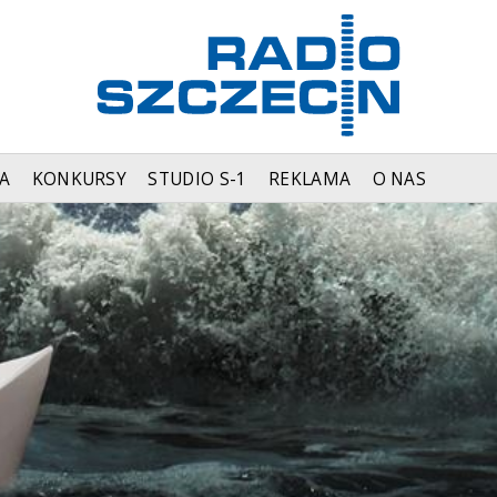
A
KONKURSY
STUDIO S-1
REKLAMA
O NAS