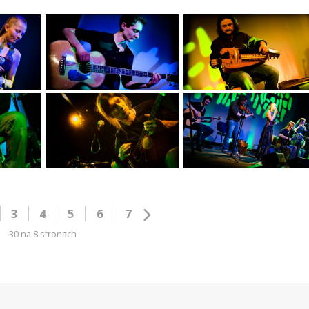
3
4
5
6
7
30 na 8 stronach