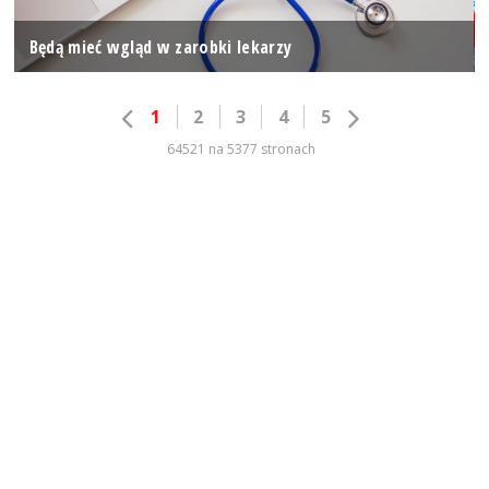
Będą mieć wgląd w zarobki lekarzy
1
2
3
4
5
64521 na 5377 stronach