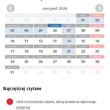
sierpień 2026
poniedziałek
wtorek
środa
czwartek
piątek
sobota
niedziela
27
28
29
30
31
01
02
poniedziałek
wtorek
środa
czwartek
piątek
sobota
niedziela
03
04
05
06
07
08
09
poniedziałek
wtorek
środa
czwartek
piątek
sobota
niedziela
10
11
12
13
14
15
16
poniedziałek
wtorek
środa
czwartek
piątek
sobota
niedziela
17
18
19
20
21
22
23
poniedziałek
wtorek
środa
czwartek
piątek
sobota
niedziela
24
25
26
27
28
29
30
poniedziałek
wtorek
środa
czwartek
piątek
sobota
niedziela
31
01
02
03
04
05
06
Najczęściej czytane
Ulice w Szczecinie zalane, alerty prawie w całym kraju
[ZDJĘCIA]