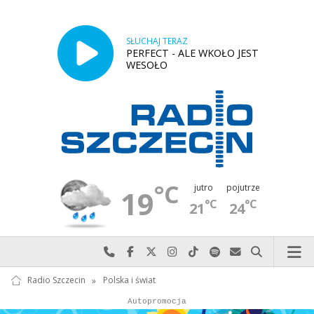
SŁUCHAJ TERAZ
PERFECT - ALE WKOŁO JEST
WESOŁO
°C
jutro
pojutrze
19
°C
°C
21
24
Najlepiej po prostu do nas zadzwoń
Odwiedź nas na Facebook-u
Odwiedź nas na X
Odwiedź nas na Instagram-ie
Odwiedź nas na TikTok-u
Szukaj nas na Spotify
Wyślij do nas w
Szukaj
Radio Szczecin
»
Polska i świat
Autopromocja
Autopromocja