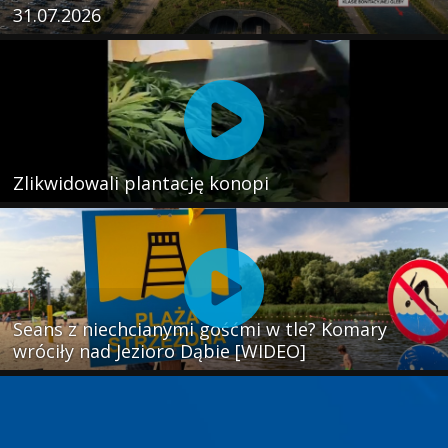
31.07.2026
Zlikwidowali plantację konopi
Seans z niechcianymi gośćmi w tle? Komary
wróciły nad Jezioro Dąbie [WIDEO]