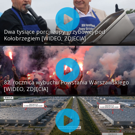
Dwa tysiące porcji zupy grzybowej pod
Kołobrzegiem [WIDEO, ZDJECIA]
82. rocznica wybuchu Powstania Warszawskiego
[WIDEO, ZDJĘCIA]