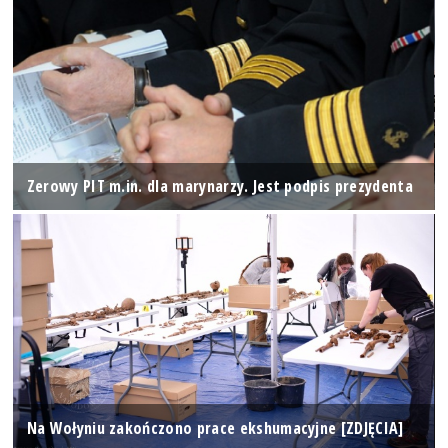
Zerowy PIT m.in. dla marynarzy. Jest podpis prezydenta
Na Wołyniu zakończono prace ekshumacyjne [ZDJĘCIA]