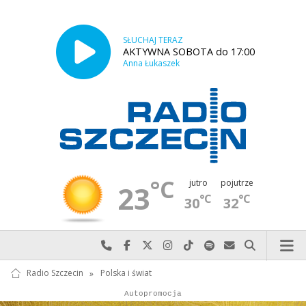
SŁUCHAJ TERAZ
AKTYWNA SOBOTA do 17:00
Anna Łukaszek
°C
jutro
pojutrze
23
°C
°C
30
32
Najlepiej po prostu do nas zadzwoń
Odwiedź nas na Facebook-u
Odwiedź nas na X
Odwiedź nas na Instagram-ie
Odwiedź nas na TikTok-u
Szukaj nas na Spotify
Wyślij do nas w
Szukaj
Radio Szczecin
»
Polska i świat
Autopromocja
Reklama