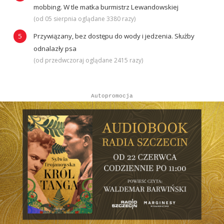
mobbing. W tle matka burmistrz Lewandowskiej
(od 05 sierpnia oglądane 3380 razy)
Przywiązany, bez dostępu do wody i jedzenia. Służby
odnalazły psa
(od przedwczoraj oglądane 2415 razy)
Autopromocja