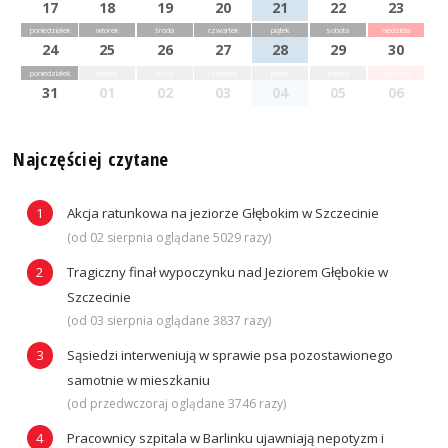
17
18
19
20
21
22
23
poniedziałek
wtorek
środa
czwartek
piątek
sobota
niedziela
24
25
26
27
28
29
30
poniedziałek
wtorek
środa
czwartek
piątek
sobota
niedziela
31
01
02
03
04
05
06
Najczęściej czytane
Akcja ratunkowa na jeziorze Głębokim w Szczecinie
(od 02 sierpnia oglądane 5029 razy)
Tragiczny finał wypoczynku nad Jeziorem Głębokie w
Szczecinie
(od 03 sierpnia oglądane 3837 razy)
Sąsiedzi interweniują w sprawie psa pozostawionego
samotnie w mieszkaniu
(od przedwczoraj oglądane 3746 razy)
Pracownicy szpitala w Barlinku ujawniają nepotyzm i