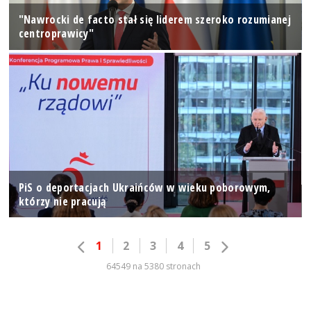
"Nawrocki de facto stał się liderem szeroko rozumianej
centroprawicy"
PiS o deportacjach Ukraińców w wieku poborowym,
którzy nie pracują
1
2
3
4
5
64549 na 5380 stronach