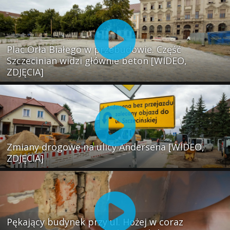
Plac Orła Białego w przebudowie. Część
Szczecinian widzi głównie beton [WIDEO,
ZDJĘCIA]
Zmiany drogowe na ulicy Andersena [WIDEO,
ZDJĘCIA]
Pękający budynek przy ul. Hożej w coraz