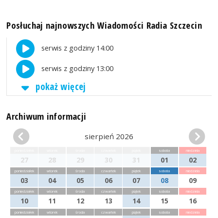
Posłuchaj najnowszych Wiadomości Radia Szczecin
serwis z godziny 14:00
serwis z godziny 13:00
pokaż więcej
Archiwum informacji
sierpień 2026
poniedziałek
wtorek
środa
czwartek
piątek
sobota
niedziela
27
28
29
30
31
01
02
poniedziałek
wtorek
środa
czwartek
piątek
sobota
niedziela
03
04
05
06
07
08
09
poniedziałek
wtorek
środa
czwartek
piątek
sobota
niedziela
10
11
12
13
14
15
16
poniedziałek
wtorek
środa
czwartek
piątek
sobota
niedziela