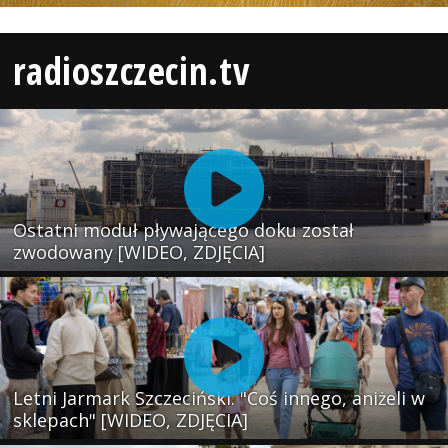
radioszczecin.tv
Ostatni moduł pływającego doku został
zwodowany [WIDEO, ZDJĘCIA]
Letni Jarmark Szczeciński. "Coś innego, aniżeli w
sklepach" [WIDEO, ZDJĘCIA]